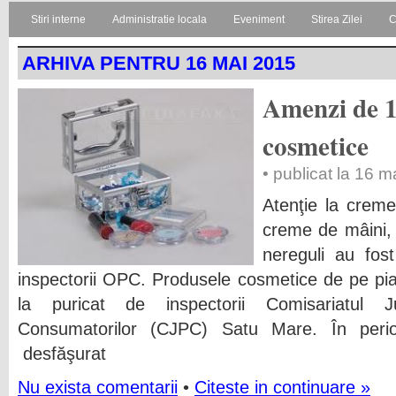
Stiri interne
Administratie locala
Eveniment
Stirea Zilei
C
ARHIVA PENTRU 16 MAI 2015
Amenzi de 1
cosmetice
• publicat la 16 
Atenţie la creme
creme de mâini, 
nereguli au fo
inspectorii OPC. Produsele cosmetice de pe pi
la puricat de inspectorii Comisariatul J
Consumatorilor (CJPC) Satu Mare. În peri
desfăşurat
Nu exista comentarii
•
Citeste in continuare »