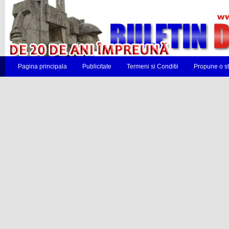
Pagina principala
Publicitate
Termeni si Conditii
Propune o st