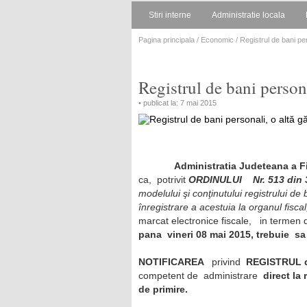
Stiri interne
Administratie locala
Pagina principala
/
Economic
/ Registrul de bani per
Registrul de bani persona
• publicat la: 7 mai 2015
Administratia Judeteana a Fi
ca, potrivit
ORDINULUI Nr. 513 din 3
modelului şi conţinutului registrului de
înregistrare a acestuia la organul fisca
marcat electronice fiscale, in termen de
pana vineri 08 mai 2015,
trebuie sa
NOTIFICAREA
privind
REGISTRUL 
competent de administrare
direct la 
de primire.