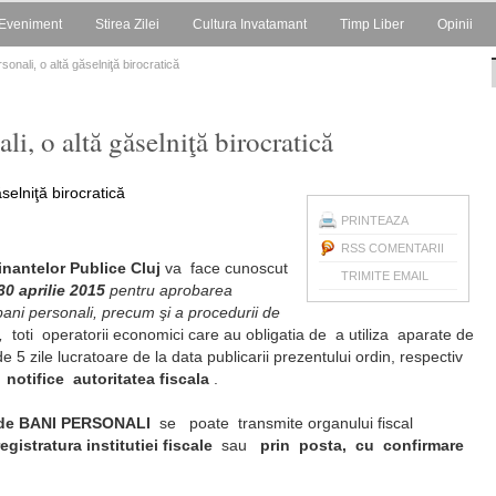
Eveniment
Stirea Zilei
Cultura Invatamant
Timp Liber
Opinii
sonali, o altă găselniţă birocratică
li, o altă găselniţă birocratică
PRINTEAZA
RSS COMENTARII
nantelor Publice Cluj
va face cunoscut
TRIMITE EMAIL
0 aprilie 2015
pentru aprobarea
 bani personali, precum şi a procedurii de
l,
toti operatorii economici care au obligatia de a utiliza aparate de
 5 zile lucratoare de la data publicarii prezentului ordin, respectiv
 notifice autoritatea fiscala
.
de BANI PERSONALI
se poate transmite organului fiscal
registratura institutiei fiscale
sau
prin posta, cu confirmare