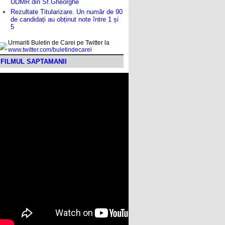
UDMR din Sf.Gheorghe
Rezultate Titularizare. Un număr de 90
de candidați au obținut note între 1 și
5
Urmariti Buletin de Carei pe Twitter la
www.twitter.com/buletindecarei
FILMUL SAPTAMANII