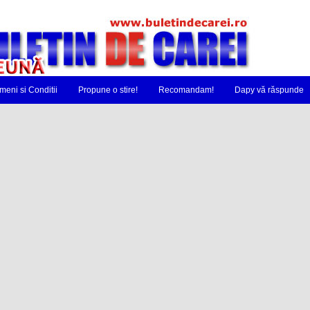
meni si Conditii
Propune o stire!
Recomandam!
Dapy vă răspunde