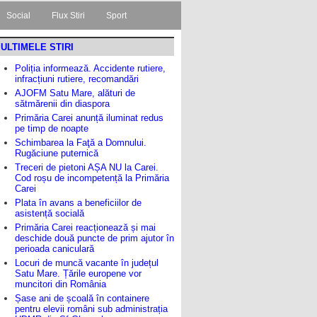
Social
Flux Stiri
Sport
ULTIMELE STIRI
Poliția informează. Accidente rutiere,
infracțiuni rutiere, recomandări
AJOFM Satu Mare, alături de
sătmărenii din diaspora
Primăria Carei anunță iluminat redus
pe timp de noapte
Schimbarea la Faţă a Domnului.
Rugăciune puternică
Treceri de pietoni AȘA NU la Carei.
Cod roșu de incompetență la Primăria
Carei
Plata în avans a beneficiilor de
asistență socială
Primăria Carei reacționează și mai
deschide două puncte de prim ajutor în
perioada caniculară
Locuri de muncă vacante în județul
Satu Mare. Țările europene vor
muncitori din România
Șase ani de școală în containere
pentru elevii români sub administrația