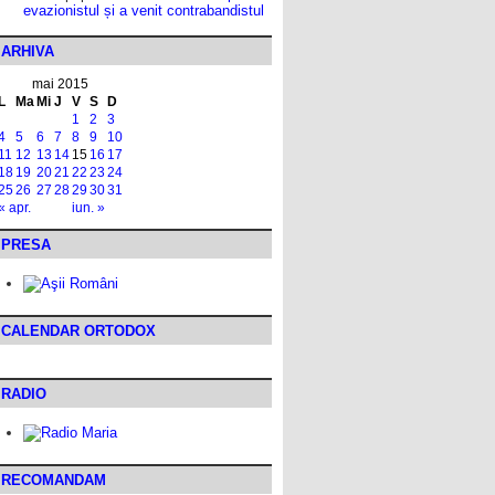
evazionistul și a venit contrabandistul
ARHIVA
mai 2015
L
Ma
Mi
J
V
S
D
1
2
3
4
5
6
7
8
9
10
11
12
13
14
15
16
17
18
19
20
21
22
23
24
25
26
27
28
29
30
31
« apr.
iun. »
PRESA
CALENDAR ORTODOX
RADIO
RECOMANDAM