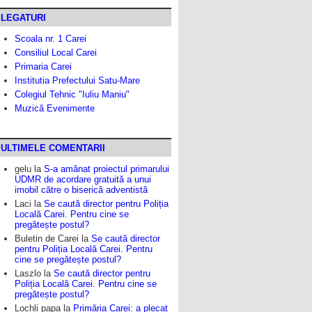
LEGATURI
Scoala nr. 1 Carei
Consiliul Local Carei
Primaria Carei
Institutia Prefectului Satu-Mare
Colegiul Tehnic "Iuliu Maniu"
Muzică Evenimente
ULTIMELE COMENTARII
gelu
la
S-a amânat proiectul primarului
UDMR de acordare gratuită a unui
imobil către o biserică adventistă
Laci
la
Se caută director pentru Poliția
Locală Carei. Pentru cine se
pregătește postul?
Buletin de Carei
la
Se caută director
pentru Poliția Locală Carei. Pentru
cine se pregătește postul?
Laszlo
la
Se caută director pentru
Poliția Locală Carei. Pentru cine se
pregătește postul?
Lochli papa
la
Primăria Carei: a plecat