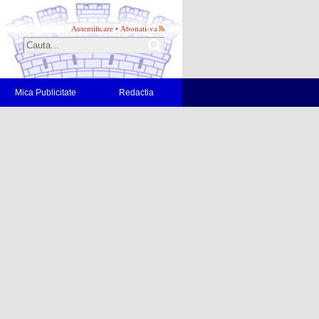
Autentificare
•
Abonati-va
Mica Publicitate
Redactia