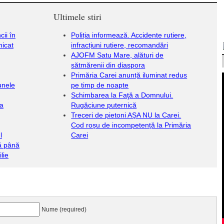
Ultimele stiri
ii în
Poliția informează. Accidente rutiere,
nicat
infracțiuni rutiere, recomandări
AJOFM Satu Mare, alături de
sătmărenii din diaspora
Primăria Carei anunță iluminat redus
unele
pe timp de noapte
Schimbarea la Faţă a Domnului.
 a
Rugăciune puternică
Treceri de pietoni AȘA NU la Carei.
Cod roșu de incompetență la Primăria
l
Carei
ţă până
lie
Nume (required)