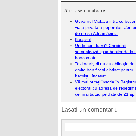
Stiri asemanatoare
Guvernul Ciolacu intră cu bocanc
viața privată a poporului. Comu
de presă Adrian Axinia
Bacşişul
Unde sunt banii? Careienii
semnalează lipsa banilor de la 
bancomate
Taximetriştrii nu au obligaţia de
emite bon fiscal distinct pentru
bacşişul încasat
Vă mai puteţi înscrie în Registru
electoral cu adresa de reşedin
cel mai târziu pe data de 21 apri
Lasati un comentariu