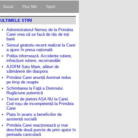
Social
Flux Stiri
Sport
ULTIMELE STIRI
Administratorul Nemeș de la Primăria
Carei vrea să se facă de râs de toți
banii
Sensul giratoriu recent realizat la Carei
a ajuns în presa națională
Poliția informează. Accidente rutiere,
infracțiuni rutiere, recomandări
AJOFM Satu Mare, alături de
sătmărenii din diaspora
Primăria Carei anunță iluminat redus
pe timp de noapte
Schimbarea la Faţă a Domnului.
Rugăciune puternică
Treceri de pietoni AȘA NU la Carei.
Cod roșu de incompetență la Primăria
Carei
Plata în avans a beneficiilor de
asistență socială
Primăria Carei reacționează și mai
deschide două puncte de prim ajutor în
perioada caniculară