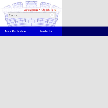
Autentificare
•
Abonati-va
Mica Publicitate
Redactia