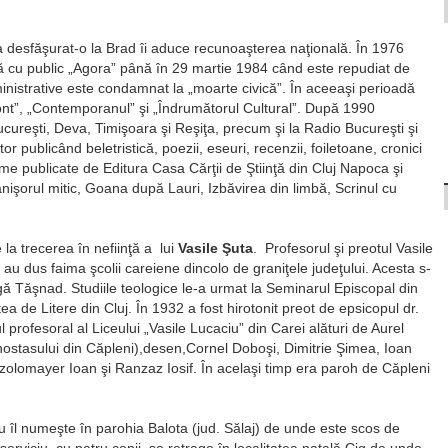
e a desfăşurat-o la Brad îi aduce recunoaşterea naţională. În 1976
ră cu public „Agora” până în 29 martie 1984 când este repudiat de
dministrative este condamnat la „moarte civică”. În aceeaşi perioadă
zont”, „Contemporanul” şi „Îndrumătorul Cultural”. După 1990
 Bucureşti, Deva, Timişoara şi Reşiţa, precum şi la Radio Bucureşti şi
or publicând beletristică, poezii, eseuri, recenzii, foiletoane, cronici
e publicate de Editura Casa Cărţii de Ştiinţă din Cluj Napoca şi
işorul mitic, Goana după Lauri, Izbăvirea din limbă, Scrinul cu
a trecerea în nefiinţă a lui
Vasile Şuta
. Profesorul şi preotul Vasile
e au dus faima şcolii careiene dincolo de graniţele judeţului. Acesta s-
gă Tăşnad. Studiile teologice le-a urmat la Seminarul Episcopal din
tea de Litere din Cluj. În 1932 a fost hirotonit preot de epsicopul dr.
l profesoral al Liceului „Vasile Lucaciu” din Carei alături de Aurel
conostasului din Căpleni),desen,Cornel Doboşi, Dimitrie Şimea, Ioan
olomayer Ioan şi Ranzaz Iosif. În acelaşi timp era paroh de Căpleni
u îl numeşte în parohia Balota (jud. Sălaj) de unde este scos de