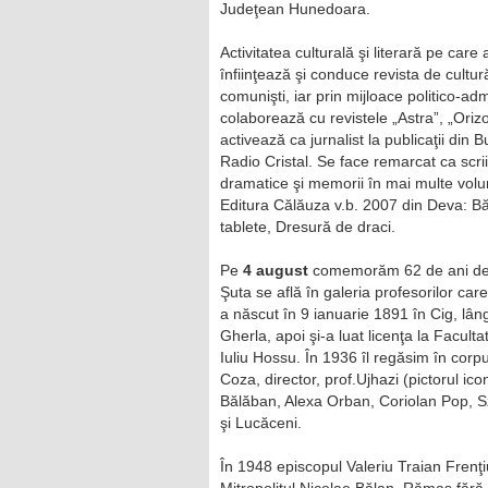
Judeţean Hunedoara.
Activitatea culturală şi literară pe car
înfiinţează şi conduce revista de cultu
comunişti, iar prin mijloace politico-a
colaborează cu revistele „Astra”, „Ori
activează ca jurnalist la publicaţii din
Radio Cristal. Se face remarcat ca scriit
dramatice şi memorii în mai multe volum
Editura Călăuza v.b. 2007 din Deva: Băn
tablete, Dresură de draci.
Pe
4 august
comemorăm 62 de ani de l
Şuta se află în galeria profesorilor car
a născut în 9 ianuarie 1891 în Cig, lân
Gherla, apoi şi-a luat licenţa la Faculta
Iuliu Hossu. În 1936 îl regăsim în corpu
Coza, director, prof.Ujhazi (pictorul i
Bălăban, Alexa Orban, Coriolan Pop, Sz
şi Lucăceni.
În 1948 episcopul Valeriu Traian Frenţi