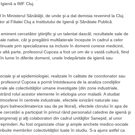
e Igienă a IMF Cluj.
 în Ministerul Sănătăţii, de unde şi-a dat demisia revenind la Cluj.
r al Filialei Cluj a Institutului de Igienă şi Sănătate Publică.
inent cercetător ştiinţific şi un talentat dascăl, rezultatele sale de
le native, cât şi pregătirii multilaterale începute în cadrul a celor
tinuate prin specializarea sa inclusiv în domenii conexe medicinii,
e altă parte, profesorul Cupcea a fost un om de o vastă cultură, fiind
în lume în diferite domenii, unele îndepărtate de igienă sau
sociale şi al epidemiologiei, realizate în calitate de coordonator sau
 profesorul Cupcea a pornit întotdeauna de la analiza condiţiilor
ale ale colectivităţilor umane investigate (din zone industriale,
strând rolul acestor elemente în etiologia unor maladii. A studiat
atmosferei în centrele industriale, efectele ionizării naturale sau
taţiuni balneoclimaterice sau de pe litoral), efectele clorului în apa de
 cercetări a participat în primul rând personalul catedrei de igienă şi
 angrenaţi şi alţi colaboratori din cadrul unităţilor Sanepid, al unor
reprinderi. Au fost organizate chiar şi ample anchete medico-sociale
buite membrilor colectivităţilor luate în studiu. S-a ajuns astfel ca