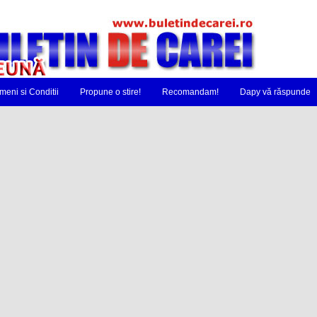
meni si Conditii
Propune o stire!
Recomandam!
Dapy vă răspunde