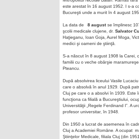
Mitropolitul Nicolae Bălan. Rămas fără s
este arestat în 16 august 1952. I s-a c
Bucureşti unde a murit în 4 august 195
La data de
8 august
se împlinesc 107
şcolii medicale clujene, dr.
Salvator C
Haţieganu, Ioan Goja, Aurel Moga, Victo
medici şi oameni de ştiinţă.
S-a născut în 8 august 1908 la Carei, c
familii cu o veche obârşie maramureşea
Pteancu.
După absolvirea liceului Vasile Lucaciu 
care o absolvă în anul 1929. După patru
Cluj pe care o a absolvi în 1939. Este în
funcţiona ca filială a Bucureştiului, oc
Universităţii „Regele Ferdinand I”. A ur
profesor universitar, în 1948.
Din 1950 a lucrat de asemenea în cadrul
Cluj a Academiei Române. A ocupat mai m
Ştiinţelor Medicale, filiala Cluj (din 19