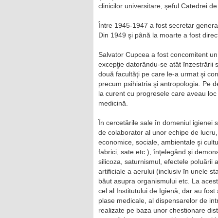
clinicilor universitare, şeful Catedrei d
Între 1945-1947 a fost secretar general
Din 1949 şi până la moarte a fost directo
Salvator Cupcea a fost concomitent un em
excepţie datorându-se atât înzestrării sa
două facultăţi pe care le-a urmat şi con
precum psihiatria şi antropologia. Pe d
la curent cu progresele care aveau loc 
medicină.
În cercetările sale în domeniul igienei 
de colaborator al unor echipe de lucru,
economice, sociale, ambientale şi cultur
fabrici, sate etc.), înţelegând şi demon
silicoza, saturnismul, efectele poluării 
artificiale a aerului (inclusiv în unele s
băut asupra organismului etc. La aceste
cel al Institutului de Igienă, dar au fost
plase medicale, al dispensarelor de int
realizate pe baza unor chestionare distri