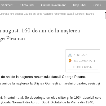
Eveniment
Stirea Zilei
Cultura Invatamant
Timp Liber
Opinii
ltural al lunii august. 160 de ani de la naşterea renumitului dascăl George Pteancu
i august. 160 de ani de la naşterea
ge Pteancu
PRINTEAZA
RSS COMENTARII
TRIMITE EMAIL
ani de la naşterea la Siliştea Gumeşti a marelui prozator, eseist şi
, în satul natal. Se dovedeşte un elev silitor şi în 1934 absolvă cele
la Şcoala Normală din Abrud. După Dictatul de la Viena din 1940,