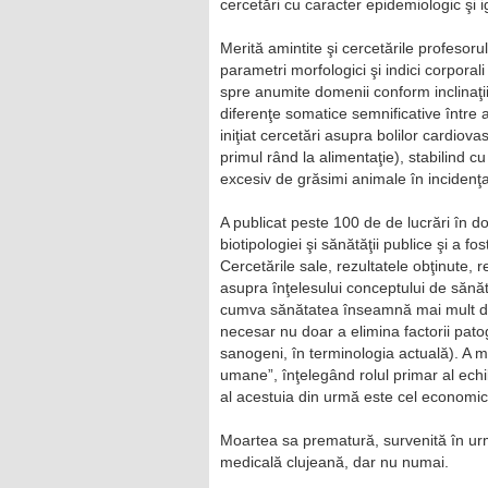
cercetări cu caracter epidemiologic şi i
Merită amintite şi cercetările profesor
parametri morfologici şi indici corporali 
spre anumite domenii conform inclinaţii
diferenţe somatice semnificative între
iniţiat cercetări asupra bolilor cardiova
primul rând la alimentaţie), stabilind
excesiv de grăsimi animale în incidenţa 
A publicat peste 100 de de lucrări în dom
biotipologiei şi sănătăţii publice şi a fo
Cercetările sale, rezultatele obţinute, 
asupra înţelesului conceptului de sănă
cumva sănătatea înseamnă mai mult de a
necesar nu doar a elimina factorii patoge
sanogeni, în terminologia actuală). A 
umane”, înţelegând rolul primar al echi
al acestuia din urmă este cel economic
Moartea sa prematură, survenită în urm
medicală clujeană, dar nu numai.