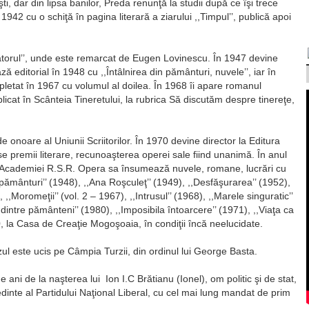
, dar din lipsa banilor, Preda renunţă la studii după ce îşi trece
42 cu o schiţă în pagina literară a ziarului ,,Timpul’’, publică apoi
rătorul’’, unde este remarcat de Eugen Lovinescu. În 1947 devine
ă editorial în 1948 cu ,,Întâlnirea din pământuri, nuvele’’, iar în
letat în 1967 cu volumul al doilea. În 1968 îi apare romanul
publicat în Scânteia Tineretului, la rubrica Să discutăm despre tinereţe,
e onoare al Uniunii Scriitorilor. În 1970 devine director la Editura
remii literare, recunoaşterea operei sale fiind unanimă. În anul
cademiei R.S.R. Opera sa însumează nuvele, romane, lucrări cu
n pământuri’’ (1948), ,,Ana Roşculeţ’’ (1949), ,,Desfăşurarea’’ (1952),
), ,,Moromeţii’’ (vol. 2 – 1967), ,,Intrusul’’ (1968), ,,Marele singuratic’’
t dintre pământeni’’ (1980), ,,Imposibila întoarcere’’ (1971), ,,Viaţa ca
, la Casa de Creaţie Mogoşoaia, în condiţii încă neelucidate.
ul este ucis pe Câmpia Turzii, din ordinul lui George Basta.
ani de la naşterea lui Ion I.C Brătianu (Ionel), om politic şi de stat,
edinte al Partidului Naţional Liberal, cu cel mai lung mandat de prim