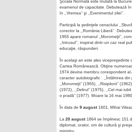
Şcoala Normală este mutată la Bucureşti
examenul de capacitate. Debutează în 19
în ,,Vremea’’ şi ,,Evenimentul zilei’’.
Participă la şedinţele cenaclului ,,Sbu
corector la ,,România Liberă’’. Debuteaz
1955 apare romanul ,,Moromeţii’’, comp
,,Intrusul’’, inspirat dintr-un caz real 
educaţie, răspunderi.
În acelaşi an este ales vicepreşedinte d
Cartea Românească. Obţine numeroase p
1974 devine membru corespondent al A
caracter autobiografic : ,,Întâlnirea di
,,Moromeţii’’ (1955), ,,Risipitorii’’ (1962
(1972), ,,Delirul’’ (1975), ,,Cel mai iubi
o pradă’’ (1977). Moare la 16 mai 1980
În data de
9 august
1601, Mihai Viteaz
La
20 august
1864 se împlinesc 151 de 
diplomat, orator, om de cultură şi preş
ministru.