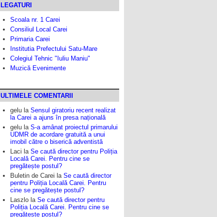
LEGATURI
Scoala nr. 1 Carei
Consiliul Local Carei
Primaria Carei
Institutia Prefectului Satu-Mare
Colegiul Tehnic "Iuliu Maniu"
Muzică Evenimente
ULTIMELE COMENTARII
gelu
la
Sensul giratoriu recent realizat
la Carei a ajuns în presa națională
gelu
la
S-a amânat proiectul primarului
UDMR de acordare gratuită a unui
imobil către o biserică adventistă
Laci
la
Se caută director pentru Poliția
Locală Carei. Pentru cine se
pregătește postul?
Buletin de Carei
la
Se caută director
pentru Poliția Locală Carei. Pentru
cine se pregătește postul?
Laszlo
la
Se caută director pentru
Poliția Locală Carei. Pentru cine se
pregătește postul?