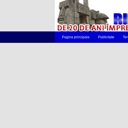
Pagina principala
Publicitate
Ter