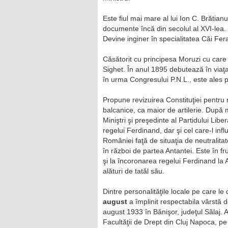
Este fiul mai mare al lui Ion C. Brătianu
documente încă din secolul al XVI-lea. P
Devine inginer în specialitatea Căi Fera
Căsătorit cu principesa Moruzi cu care a
Sighet. În anul 1895 debutează în viaţa 
în urma Congresului P.N.L., este ales p
Propune revizuirea Constituţiei pentru 
balcanice, ca maior de artilerie. După 
Miniştri şi preşedinte al Partidului Libera
regelui Ferdinand, dar şi cel care-l infl
României faţă de situaţia de neutralita
în război de partea Antantei. Este în fru
şi la încoronarea regelui Ferdinand la 
alături de tatăl său.
Dintre personalităţile locale pe care l
august
a împlinit respectabila vârstă d
august 1933 în Bănişor, judeţul Sălaj. 
Facultăţii de Drept din Cluj Napoca, pe