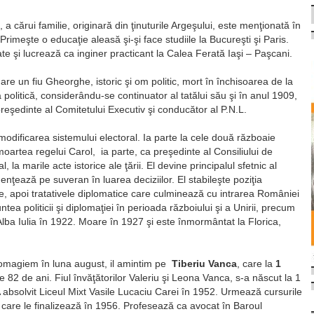
, a cărui familie, originară din ţinuturile Argeşului, este menţionată în
rimeşte o educaţie aleasă şi-şi face studiile la Bucureşti şi Paris.
te şi lucrează ca inginer practicant la Calea Ferată Iaşi – Paşcani.
re un fiu Gheorghe, istoric şi om politic, mort în închisoarea de la
politică, considerându-se continuator al tatălui său şi în anul 1909,
reşedinte al Comitetului Executiv şi conducător al P.N.L.
modificarea sistemului electoral. Ia parte la cele două războaie
moartea regelui Carol, ia parte, ca preşedinte al Consiliului de
l, la marile acte istorice ale ţării. El devine principalul sfetnic al
uenţează pe suveran în luarea deciziilor. El stabileşte poziţia
te, apoi tratativele diplomatice care culminează cu intrarea României
ntea politicii şi diplomaţiei în perioada războiului şi a Unirii, precum
Alba Iulia în 1922. Moare în 1927 şi este înmormântat la Florica,
e omagiem în luna august, il amintim pe
Tiberiu Vanca
, care la
1
e 82 de ani. Fiul învăţătorilor Valeriu şi Leona Vanca, s-a născut la 1
A absolvit Liceul Mixt Vasile Lucaciu Carei în 1952. Urmează cursurile
 care le finalizează în 1956. Profesează ca avocat în Baroul