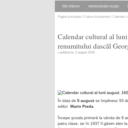
Stiri interne
Administratie locala
Pagina principala
/
Cultura Invatamant
/ Calendar cu
Calendar cultural al luni
renumitului dascăl Geor
• publicat la: 2 august 2015
În data de
5 august
se împlinesc 93 de 
editor
Marin Preda
.
Începe şcoala primară la vârsta de 8 ani
patru clase, iar în 1937 îl găsim elev 