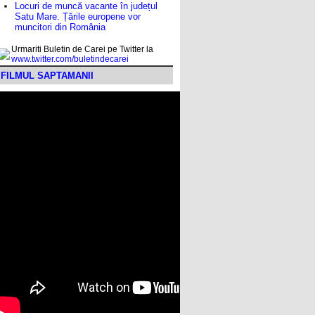
Locuri de muncă vacante în județul
Satu Mare. Țările europene vor
muncitori din România
Urmariti Buletin de Carei pe Twitter la
www.twitter.com/buletindecarei
FILMUL SAPTAMANII