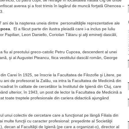
erviciu, cu patru copii, se retrage în localitatea natală Cig de unde
onfiscat averea şi a fost trimis în lagărul de muncă forţată Ghencea –
3.
 ani de la naşterea uneia dintre personalităţile reprezentative ale
upcea
. El a făcut parte din ilustra pleiadă care i-a inclus pe Iuliu
r Papilian, Leon Daniello, Coriolan Tătaru şi alţi emineţi dascăli,
a fiu al preotului greco-catolic Petru Cupcea, descendent al unei
nă, şi al Augustei Pteancu, fiica vestitului dascăl român, George
din Carei în 1925, se înscrie la Facultatea de Filozofie şi Litere, pe
 ani de profesorat la Zalău, va intra la Facultatea de Medicină din
cadrat în calitate de cercetător la Institutul de Igienă din Cluj, care
upând ulterior, în 1943, un post de lector la Facultatea de Medicină a
cat toate treptele profesionale din cariera didactică ajungând
 unui colectiv de cercetare care a funcţionat pe lângă Filiala din
ulte funcţii cu caracter profesional: preşedinte al Societăţii
51), decan al Facultăţii de Igienă (pe care a organizat-o), director al