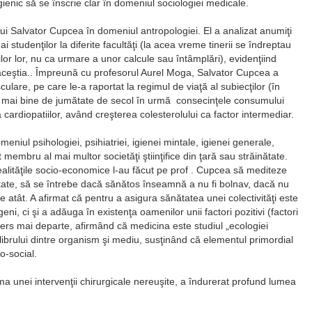
gienic să se înscrie clar în domeniul sociologiei medicale.
ului Salvator Cupcea în domeniul antropologiei. El a analizat anumiţi
ai studenţilor la diferite facultăţi (la acea vreme tinerii se îndreptau
lor lor, nu ca urmare a unor calcule sau întâmplări), evidenţiind
 aceştia.. Împreună cu profesorul Aurel Moga, Salvator Cupcea a
sculare, pe care le-a raportat la regimul de viaţă al subiecţilor (în
 cu mai bine de jumătate de secol în urmă consecinţele consumului
cardiopatiilor, având creşterea colesterolului ca factor intermediar.
eniul psihologiei, psihiatriei, igienei mintale, igienei generale,
st membru al mai multor societăţi ştiinţifice din ţară sau străinătate.
realităţile socio-economice l-au făcut pe prof . Cupcea să mediteze
tate, să se întrebe dacă sănătos înseamnă a nu fi bolnav, dacă nu
tât. A afirmat că pentru a asigura sănătatea unei colectivităţi este
ni, ci şi a adăuga în existenţa oamenilor unii factori pozitivi (factori
mers mai departe, afirmând că medicina este studiul „ecologiei
librului dintre organism şi mediu, susţinând că elementul primordial
o-social.
a unei intervenţii chirurgicale nereuşite, a îndurerat profund lumea