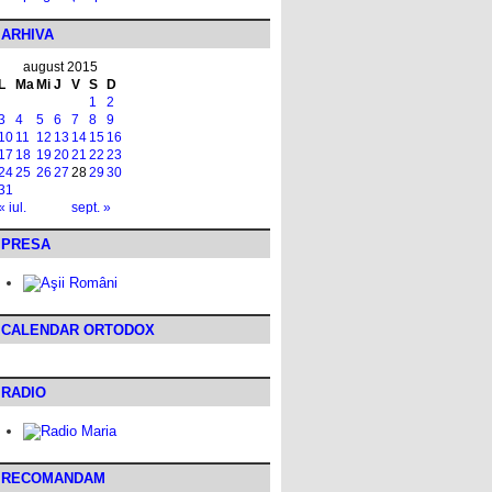
ARHIVA
august 2015
L
Ma
Mi
J
V
S
D
1
2
3
4
5
6
7
8
9
10
11
12
13
14
15
16
17
18
19
20
21
22
23
24
25
26
27
28
29
30
31
« iul.
sept. »
PRESA
CALENDAR ORTODOX
RADIO
RECOMANDAM