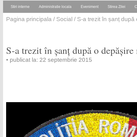
Stiri interne
Administratie locala
Eveniment
Stirea Zilei
C
Pagina principala
/
Social
/ S-a trezit în șanț dup
S-a trezit în șanț după o depășir
• publicat la: 22 septembrie 2015