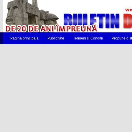
Pagina principala
Publicitate
Termeni si Conditii
Propune o st