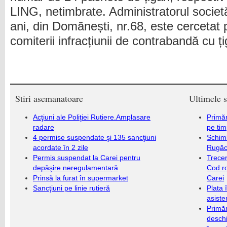
LING, netimbrate. Administratorul socie
ani, din Domănești, nr.68, este cercetat
comiterii infracțiunii de contrabandă cu ți
Stiri asemanatoare
Ultimele s
Acţiuni ale Poliţiei Rutiere.Amplasare
Primăr
radare
pe ti
4 permise suspendate şi 135 sancţiuni
Schim
acordate în 2 zile
Rugăc
Permis suspendat la Carei pentru
Trecer
depăşire neregulamentară
Cod r
Prinsă la furat în supermarket
Carei
Sancţiuni pe linie rutieră
Plata 
asiste
Primăr
deschi