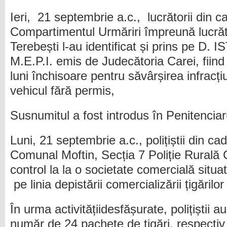
Ieri, 21 septembrie a.c., lucrătorii din c
Compartimentul Urmăriri împreună lucrăto
Terebești l-au identificat și prins pe D.
M.E.P.I. emis de Judecătoria Carei, fiin
luni închisoare pentru săvârșirea infracț
vehicul fără permis,
Susnumitul a fost introdus în Penitencia
Luni, 21 septembrie a.c., polițiștii din cad
Comunal Moftin, Secția 7 Poliție Rurală 
control la la o societate comercială situat
pe linia depistării comercializării țigăril
În urma activitățiidesfășurate, polițiștii 
număr de 24 pachete de țigări, respectiv