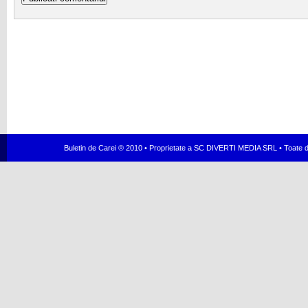
Buletin de Carei ® 2010 • Proprietate a SC DIVERTI MEDIA SRL • Toate dr