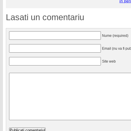
în per
Lasati un comentariu
Nume (required)
Email (nu va fi pub
Site web