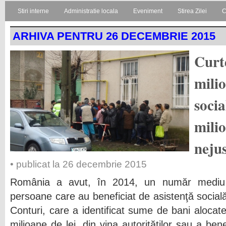
Stiri interne
Administratie locala
Eveniment
Stirea Zilei
C
ARHIVA PENTRU 26 DECEMBRIE 2015
Curt
milio
socia
milio
nejus
• publicat la 26 decembrie 2015
România a avut, în 2014, un număr mediu 
persoane care au beneficiat de asistenţă socială,
Conturi, care a identificat sume de bani alocat
milioane de lei, din vina autorităţilor sau a benefi