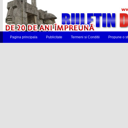
Pagina principala
Publicitate
Termeni si Conditii
Propune o st