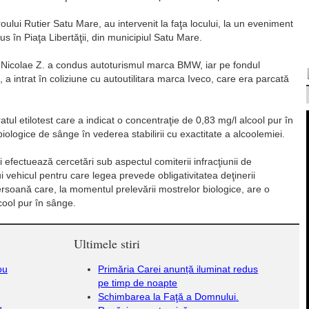
Biroului Rutier Satu Mare, au intervenit la faţa locului, la un eveniment
s în Piaţa Libertăţii, din municipiul Satu Mare.
 că, Nicolae Z. a condus autoturismul marca BMW, iar pe fondul
, a intrat în coliziune cu autoutilitara marca Iveco, care era parcată
tul etilotest care a indicat o concentraţie de 0,83 mg/l alcool pur în
biologice de sânge în vederea stabilirii cu exactitate a alcoolemiei.
 efectuează cercetări sub aspectul comiterii infracţiunii de
vehicul pentru care legea prevede obligativitatea deţinerii
rsoană care, la momentul prelevării mostrelor biologice, are o
cool pur în sânge.
Ultimele stiri
ou
Primăria Carei anunță iluminat redus
pe timp de noapte
Schimbarea la Faţă a Domnului.