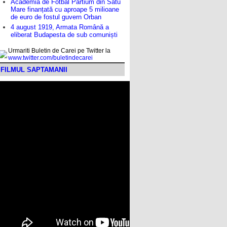
Academia de Fotbal Partium din Satu
Mare finanțată cu aproape 5 milioane
de euro de fostul guvern Orban
4 august 1919, Armata Română a
eliberat Budapesta de sub comuniști
Urmariti Buletin de Carei pe Twitter la
www.twitter.com/buletindecarei
FILMUL SAPTAMANII