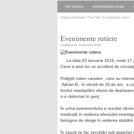
Stiri interne
Administratie locala
Pagina principala
/
Flux Stiri
/ Evenimente rutiere
Evenimente rutiere
• publicat la: 4 ianuarie 2016
La data 03 ianuarie 2016, orele 17.
Carei a avut loc un accident de circulaţ
Poliţiştii rutieri careieni , care au interve
Adrian B., în vârstă de 20 de ani, a c
fondul neadaptării vitezei de deplasare 
s-a răsturnat în şanţ.
În urma evenimentului a rezultat rănire
medicală în vederea efectuării investi
biologice de sânge în vederea stabilirii
În cauză se fac cercetări sub aspectul 