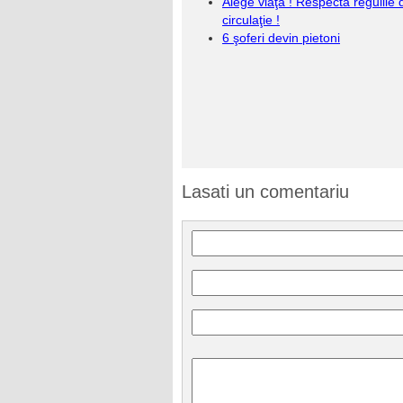
Alege viaţa ! Respectă regulile 
circulaţie !
6 şoferi devin pietoni
Lasati un comentariu