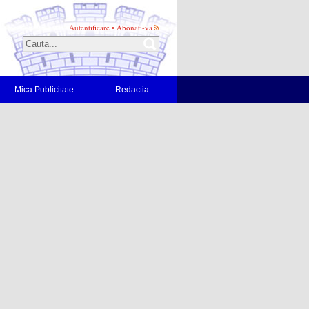
Autentificare
•
Abonati-va
Mica Publicitate
Redactia