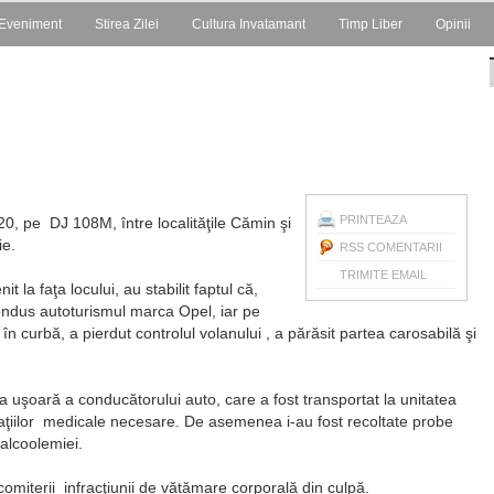
Eveniment
Stirea Zilei
Cultura Invatamant
Timp Liber
Opinii
PRINTEAZA
20, pe DJ 108M, între localităţile Cămin şi
ie.
RSS COMENTARII
TRIMITE EMAIL
nit la faţa locului, au stabilit faptul că,
ondus autoturismul marca Opel, iar pe
în curbă, a pierdut controlul volanului , a părăsit partea carosabilă şi
a uşoară a conducătorului auto, care a fost transportat la unitatea
gaţiilor medicale necesare. De asemenea i-au fost recoltate probe
 alcoolemiei.
comiterii infracţiunii de vătămare corporală din culpă.