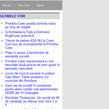
Social
Flux Stiri
Sport
ULTIMELE STIRI
Primăria Carei anunță iluminat redus
pe timp de noapte
Schimbarea la Faţă a Domnului.
Rugăciune puternică
Treceri de pietoni AȘA NU la Carei.
Cod roșu de incompetență la Primăria
Carei
Plata în avans a beneficiilor de
asistență socială
Primăria Carei reacționează și mai
deschide două puncte de prim ajutor în
perioada caniculară
Locuri de muncă vacante în județul
Satu Mare. Țările europene vor
muncitori din România
Șase ani de școală în containere
pentru elevii români sub administrația
UDMR din Sf.Gheorghe
Rezultate Titularizare. Un număr de 90
de candidați au obținut note între 1 și
5