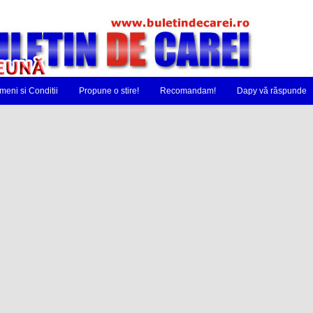
meni si Conditii
Propune o stire!
Recomandam!
Dapy vă răspunde