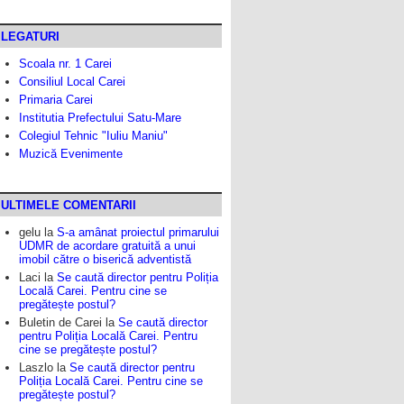
LEGATURI
Scoala nr. 1 Carei
Consiliul Local Carei
Primaria Carei
Institutia Prefectului Satu-Mare
Colegiul Tehnic "Iuliu Maniu"
Muzică Evenimente
ULTIMELE COMENTARII
gelu
la
S-a amânat proiectul primarului
UDMR de acordare gratuită a unui
imobil către o biserică adventistă
Laci
la
Se caută director pentru Poliția
Locală Carei. Pentru cine se
pregătește postul?
Buletin de Carei
la
Se caută director
pentru Poliția Locală Carei. Pentru
cine se pregătește postul?
Laszlo
la
Se caută director pentru
Poliția Locală Carei. Pentru cine se
pregătește postul?