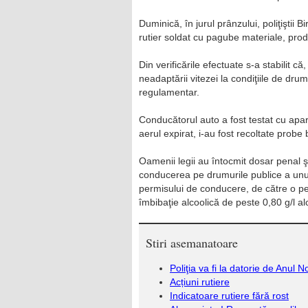
Duminică, în jurul prânzului, poliţiştii 
rutier soldat cu pagube materiale, produ
Din verificările efectuate s-a stabilit
neadaptării vitezei la condiţiile de drum
regulamentar.
Conducătorul auto a fost testat cu apara
aerul expirat, i-au fost recoltate probe 
Oamenii legii au întocmit dosar penal şi
conducerea pe drumurile publice a unui 
permisului de conducere, de către o pe
îmbibaţie alcoolică de peste 0,80 g/l al
Stiri asemanatoare
Poliţia va fi la datorie de Anul N
Acțiuni rutiere
Indicatoare rutiere fără rost