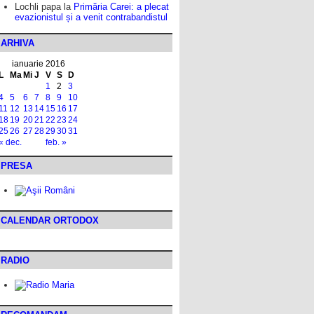
Lochli papa
la
Primăria Carei: a plecat
evazionistul și a venit contrabandistul
ARHIVA
ianuarie 2016
L
Ma
Mi
J
V
S
D
1
2
3
4
5
6
7
8
9
10
11
12
13
14
15
16
17
18
19
20
21
22
23
24
25
26
27
28
29
30
31
« dec.
feb. »
PRESA
CALENDAR ORTODOX
RADIO