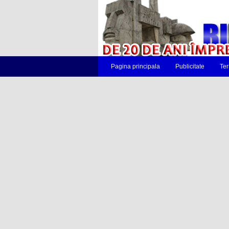
Pagina principala
Publicitate
Ter