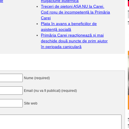
de
Rugăciune puternică
Treceri de pietoni AȘA NU la Carei.
Cod roșu de incompetență la Primăria
Carei
Plata în avans a beneficiilor de
asistență socială
Primăria Carei reacționează și mai
deschide două puncte de prim ajutor
în perioada caniculară
Nume (required)
Email (nu va fi publicat) (required)
Site web