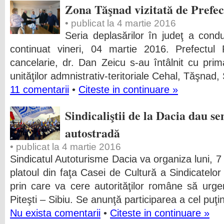
Zona Tăşnad vizitată de Prefe
• publicat la 4 martie 2016
Seria deplasărilor în judeţ a conduc
continuat vineri, 04 martie 2016. Prefectul
cancelarie, dr. Dan Zeicu s-au întâlnit cu primar
unităţilor admnistrativ-teritoriale Cehal, Tăşnad
11 comentarii
•
Citeste in continuare »
Sindicaliştii de la Dacia dau s
autostradă
• publicat la 4 martie 2016
Sindicatul Autoturisme Dacia va organiza luni, 7 
platoul din faţa Casei de Cultură a Sindicatelo
prin care va cere autorităţilor române să urgen
Piteşti – Sibiu. Se anunţă participarea a cel puţi
Nu exista comentarii
•
Citeste in continuare »