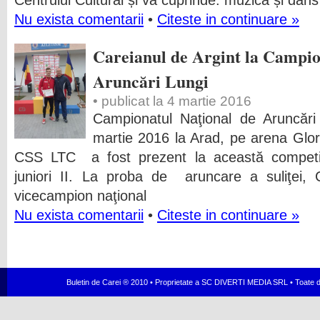
Centrului Cultural și va cuprinde: muzică și da
Nu exista comentarii
•
Citeste in continuare »
Careianul de Argint la Campio
Aruncări Lungi
• publicat la 4 martie 2016
Campionatul Naţional de Arun­cări
martie 2016 la Arad, pe arena Glori
CSS LTC a fost prezent la această competiţ
juniori II. La proba de aruncare a suliţei, 
vicecampion naţional
Nu exista comentarii
•
Citeste in continuare »
Buletin de Carei ® 2010 • Proprietate a SC DIVERTI MEDIA SRL • Toate dr