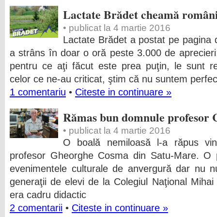
Lactate Brădet cheamă românii
• publicat la 4 martie 2016
Lactate Brădet a postat pe pagin
a strâns în doar o oră peste 3.000 de aprecie
pentru ce aţi făcut este prea puţin, le sunt re
celor ce ne-au criticat, ştim că nu suntem perfec
1 comentariu
•
Citeste in continuare »
Rămas bun domnule profesor
• publicat la 4 martie 2016
O boală nemiloasă l-a răpus vin
profesor Gheorghe Cosma din Satu-Mare. O p
evenimentele culturale de anvergură dar nu n
generaţii de elevi de la Colegiul Naţional Mi
era cadru didactic
2 comentarii
•
Citeste in continuare »