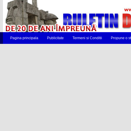
Pagina principala
Publicitate
Termeni si Conditii
Propune o st