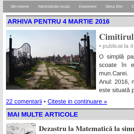
Stiri interne
Administratie locala
Eveniment
Stirea Zilei
C
ARHIVA PENTRU 4 MARTIE 2016
Cimitirul
• publicat la 
O simplă par
scoate în ev
mun.Carei. L
Anul: 2016, m
este situată 
22 comentarii
•
Citeste in continuare »
MAI MULTE ARTICOLE
Dezastru la Matematică la simu