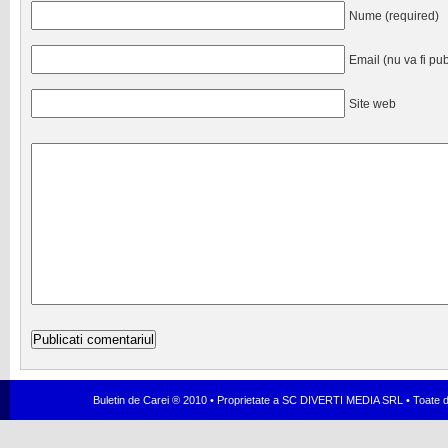
Nume (required)
Email (nu va fi pub
Site web
Buletin de Carei ® 2010 • Proprietate a SC DIVERTI MEDIA SRL • Toate dr