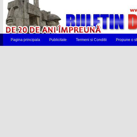
Pagina principala
Publicitate
Termeni si Conditii
Propune o st