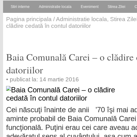
Stiri interne
Administratie locala
Eveniment
Stirea Zilei
C
Pagina principala
/
Administratie locala
,
Stirea Zile
clădire cedată în contul datoriilor
Baia Comunală Carei – o clădire 
datoriilor
• publicat la: 14 martie 2016
Cei născuţi înainte de anii ’70 îşi mai a
aminte probabil de Baia Comunală Carei 
funcţională. Puţini erau cei care aveau a
adevăratul sens al cuvântului, aşa cum a