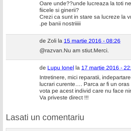
Oare unde??unde lucreaza la toti nea
fiicele si ginerii?
Crezi ca sunt in stare sa lucreze la v
.pe banii nostriiiii
de Zoli la
15 martie 2016 - 08:26
@razvan.Nu am stiut.Merci.
de
Lupu Ionel
la
17 martie 2016 - 22
Intretinere, mici reparatii, indepartar
lucrari curente…. Parca ar fi un oras p
vota pe acest individ care nu face n
Va priveste direct !!!
Lasati un comentariu