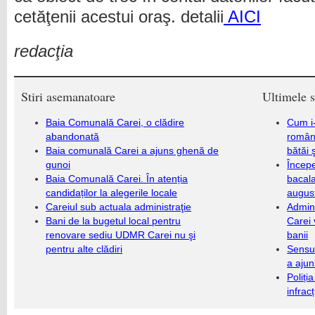
cetăţenii acestui oraş. detalii
AICI
redacţia
Stiri asemanatoare
Ultimele s
Baia Comunală Carei, o clădire
Cum i-
abandonată
români
Baia comunală Carei a ajuns ghenă de
bătăi 
gunoi
Încep
Baia Comunală Carei. În atenția
bacala
candidaților la alegerile locale
augus
Careiul sub actuala administraţie
Admini
Bani de la bugetul local pentru
Carei 
renovare sediu UDMR Carei nu şi
banii
pentru alte clădiri
Sensul
a ajun
Poliți
infrac