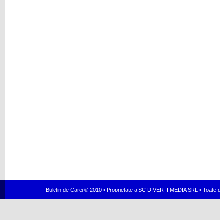
Buletin de Carei ® 2010 • Proprietate a SC DIVERTI MEDIA SRL • Toate dr