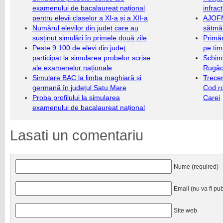
examenului de bacalaureat național
infrac
pentru elevii claselor a XI-a și a XII-a
AJOFM
Numărul elevilor din județ care au
sătmăr
susținut simulări în primele două zile
Primăr
Peste 9.100 de elevi din judeţ
pe ti
participat la simularea probelor scrise
Schim
ale examenelor naționale
Rugăc
Simulare BAC la limba maghiară și
Trecer
germană în județul Satu Mare
Cod r
Proba profilului la simularea
Carei
examenului de bacalaureat național
Lasati un comentariu
Nume (required)
Email (nu va fi pub
Site web