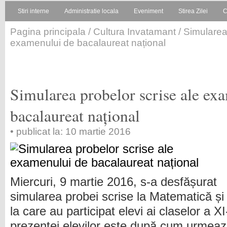
Stiri interne
Administratie locala
Eveniment
Stirea Zilei
C
Pagina principala
/
Cultura Invatamant
/ Simularea
examenului de bacalaureat național
Simularea probelor scrise ale ex
bacalaureat național
• publicat la: 10 martie 2016
Miercuri, 9 martie 2016, s-a desfășurat
simularea probei scrise la Matematică și 
la care au participat elevi ai claselor a XI
prezenței elevilor este după cum urmeaz