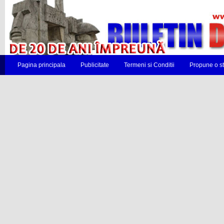
Pagina principala
Publicitate
Termeni si Conditii
Propune o st