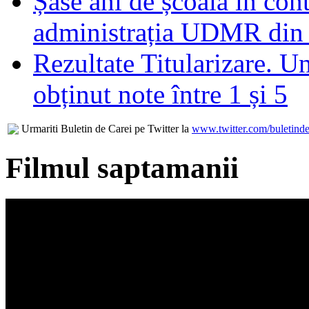
Șase ani de școală în con
administrația UDMR din
Rezultate Titularizare. U
obținut note între 1 și 5
Urmariti Buletin de Carei pe Twitter la
www.twitter.com/buletinde
Filmul saptamanii