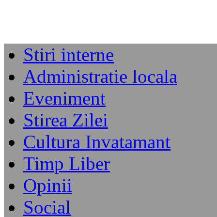
Stiri interne
Administratie locala
Eveniment
Stirea Zilei
Cultura Invatamant
Timp Liber
Opinii
Social