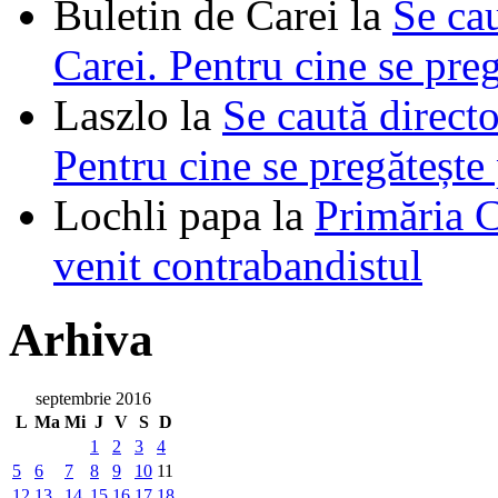
Buletin de Carei
la
Se cau
Carei. Pentru cine se pre
Laszlo
la
Se caută directo
Pentru cine se pregătește
Lochli papa
la
Primăria C
venit contrabandistul
Arhiva
septembrie 2016
L
Ma
Mi
J
V
S
D
1
2
3
4
5
6
7
8
9
10
11
12
13
14
15
16
17
18