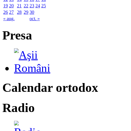
19
20
21
22
23
24
25
26
27
28
29
30
« aug.
oct. »
Presa
Calendar ortodox
Radio