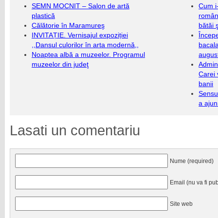
SEMN MOCNIT – Salon de artă
Cum i-
plastică
români
Călătorie în Maramureş
bătăi 
INVITAȚIE. Vernisajul expoziției
Încep
,,Dansul culorilor în arta modernă,,
bacala
Noaptea albă a muzeelor. Programul
augus
muzeelor din judeţ
Admini
Carei 
banii
Sensul
a ajun
Lasati un comentariu
Nume (required)
Email (nu va fi pub
Site web