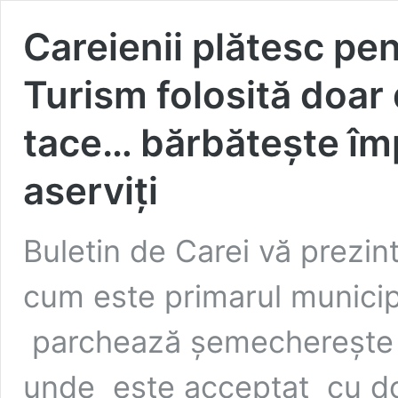
Careienii plătesc pe
Turism folosită doar 
tace… bărbăteşte îm
aserviţi
Buletin de Carei vă prezin
cum este primarul municip
parchează şemechereşte p
unde este acceptat cu do