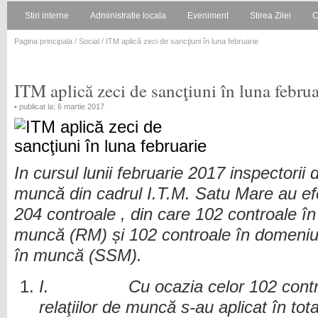
Stiri interne
Administratie locala
Eveniment
Stirea Zilei
C
Pagina principala
/
Social
/ ITM aplică zeci de sancţiuni în luna februarie
ITM aplică zeci de sancţiuni în luna februa
• publicat la: 6 martie 2017
In cursul lunii februarie 2017 inspectorii 
muncă din cadrul I.T.M. Satu Mare au ef
204 controale , din care 102 controale în 
muncă (RM) și 102 controale în domeniul s
în muncă (SSM).
I.
Cu ocazia celor 102 cont
relaţiilor de muncă s-au aplicat în tot