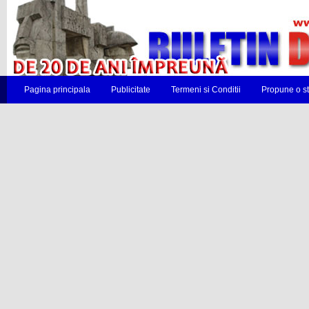
Pagina principala
Publicitate
Termeni si Conditii
Propune o st