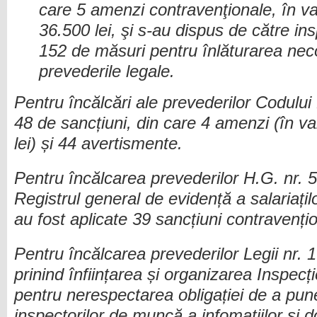
care 5 amenzi contravenţionale, în va
36.500 lei, şi s-au dispus de către in
152 de măsuri pentru înlăturarea neco
prevederile legale.
Pentru încălcări ale prevederilor Codului 
48 de sancțiuni, din care 4 amenzi (în v
lei) și 44 avertismente.
Pentru încălcarea prevederilor H.G. nr. 
Registrul general de evidență a salariațil
au fost aplicate 39 sancțiuni contravenți
Pentru încălcarea prevederilor Legii nr. 
prinind înființarea și organizarea Inspecț
pentru nerespectarea obligației de a pune
inspectorilor de muncă a infomațiilor și d