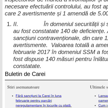
necesare efectuării controlului, au fost ap
care 2 avertismente și 1 amendă de 5.000
II.
În domeniul securității și
au fost constatate 140 de deficiențe. 
sancțiuni contravenționale, din care 
avertismente. Valoarea totală a amenz
februarie 2017 în domeniul SSM a fos
fost dispuse 140 măsuri pentru înlătur
constatate.
Buletin de Carei
Stiri asemanatoare
Ultimele s
Fără sancțiuni la Carei în luna
Lansa
februarie pentru parcări
oameni
neregulamentare în locurile cu plată.
Cum i-