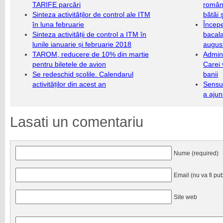
TARIFE parcări
români
Sinteza activităților de control ale ITM
bătăi 
în luna februarie
Încep
Sinteza activității de control a ITM în
bacala
lunile ianuarie și februarie 2018
augus
TAROM, reducere de 10% din martie
Admini
pentru biletele de avion
Carei 
Se redeschid școlile. Calendarul
banii
activităților din acest an
Sensul
a ajun
Lasati un comentariu
Nume (required)
Email (nu va fi pub
Site web