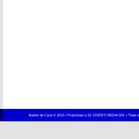
Buletin de Carei ® 2010 • Proprietate a SC DIVERTI MEDIA SRL • Toate dr