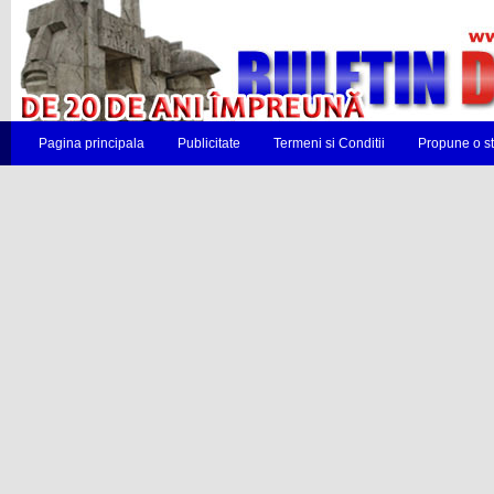
Pagina principala
Publicitate
Termeni si Conditii
Propune o st