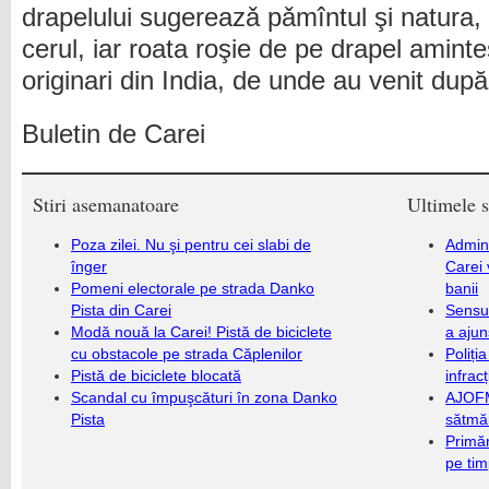
drapelului sugereazǎ pǎmîntul şi natura,
cerul, iar roata roşie de pe drapel aminte
originari din India, de unde au venit dup
Buletin de Carei
Stiri asemanatoare
Ultimele s
Poza zilei. Nu şi pentru cei slabi de
Admini
înger
Carei 
Pomeni electorale pe strada Danko
banii
Pista din Carei
Sensul
Modă nouă la Carei! Pistă de biciclete
a ajun
cu obstacole pe strada Căplenilor
Poliți
Pistă de biciclete blocată
infrac
Scandal cu împuşcături în zona Danko
AJOFM
Pista
sătmăr
Primăr
pe ti