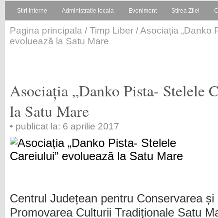
Stiri interne
Administratie locala
Eveniment
Stirea Zilei
C
Pagina principala
/
Timp Liber
/ Asociația „Danko P
evoluează la Satu Mare
Asociația „Danko Pista- Stelele 
la Satu Mare
• publicat la: 6 aprilie 2017
Centrul Județean pentru Conservarea și
Promovarea Culturii Tradiționale Satu M