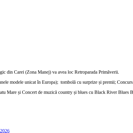
ogic din Carei (Zona Manej) va avea loc Retroparada Primăverii.
 (unele modele unicat în Europa); tombolă cu surprize și premii; Concu
Satu Mare și Concert de muzică country și blues cu Black River Blues B
 2026