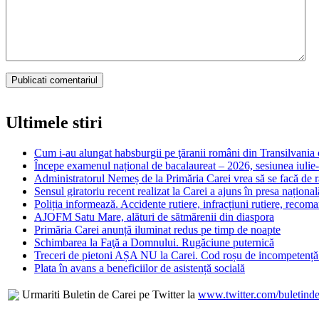
Ultimele stiri
Cum i-au alungat habsburgii pe ţăranii români din Transilvania c
Începe examenul național de bacalaureat – 2026, sesiunea iulie
Administratorul Nemeș de la Primăria Carei vrea să se facă de râ
Sensul giratoriu recent realizat la Carei a ajuns în presa național
Poliția informează. Accidente rutiere, infracțiuni rutiere, recom
AJOFM Satu Mare, alături de sătmărenii din diaspora
Primăria Carei anunță iluminat redus pe timp de noapte
Schimbarea la Faţă a Domnului. Rugăciune puternică
Treceri de pietoni AȘA NU la Carei. Cod roșu de incompetență 
Plata în avans a beneficiilor de asistență socială
Urmariti Buletin de Carei pe Twitter la
www.twitter.com/buletinde