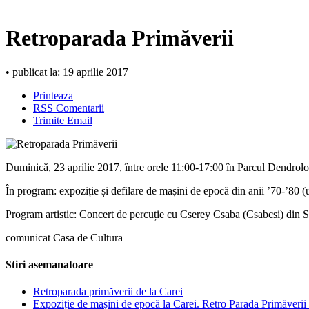
Retroparada Primăverii
• publicat la: 19 aprilie 2017
Printeaza
RSS Comentarii
Trimite Email
Duminică, 23 aprilie 2017, între orele 11:00-17:00 în Parcul Dendrol
În program: expoziție și defilare de mașini de epocă din anii ’70-’80
Program artistic: Concert de percuție cu Cserey Csaba (Csabcsi) din 
comunicat Casa de Cultura
Stiri asemanatoare
Retroparada primăverii de la Carei
Expoziție de mașini de epocă la Carei. Retro Parada Primăverii