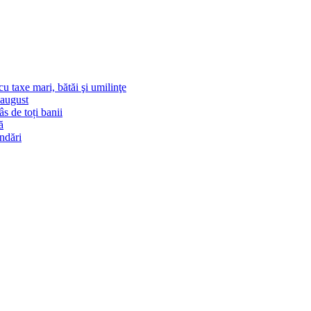
u taxe mari, bătăi şi umilinţe
-august
s de toți banii
ă
andări