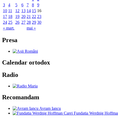
3
4
5
6
7
8
9
10
11
12
13
14
15
16
17
18
19
20
21
22
23
24
25
26
27
28
29
30
« mart.
mai »
Presa
Calendar ortodox
Radio
Recomandam
Avram Iancu
Fundatia Werdnig Hoffma