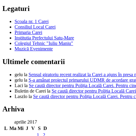
Legaturi
Scoala nr. 1 Carei
Consiliul Local Carei
Primaria Carei
Institutia Prefectului Satu-Mare
Colegiul Tehnic "Iuliu Maniu"
Muzică Evenimente
Ultimele comentarii
gelu
la
Sensul giratoriu recent realizat la Carei a ajuns în presa 
gelu
la
S-a amânat proiectul primarului UDMR de acordare gratui
Laci
la
Se caută director pentru Poliția Locală Carei. Pentru cin
Buletin de Carei
la
Se caută director pentru Poliția Locală Carei
Laszlo
la
Se caută director pentru Poliția Locală Carei. Pentru c
Arhiva
aprilie 2017
L
Ma
Mi
J
V
S
D
1
2