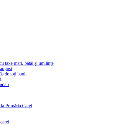
u taxe mari, bătăi şi umilinţe
-august
s de toți banii
ă
andări
la Primăria Carei
carei