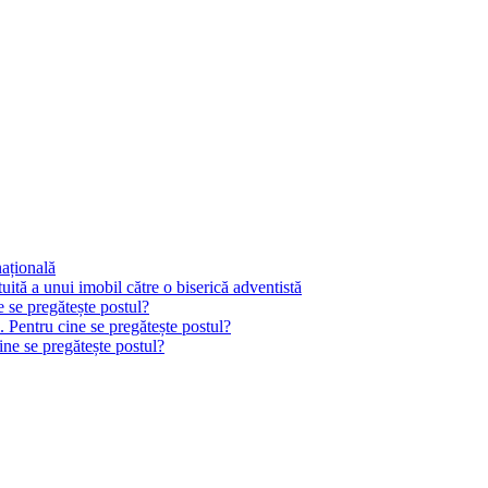
națională
tă a unui imobil către o biserică adventistă
e se pregătește postul?
. Pentru cine se pregătește postul?
ine se pregătește postul?