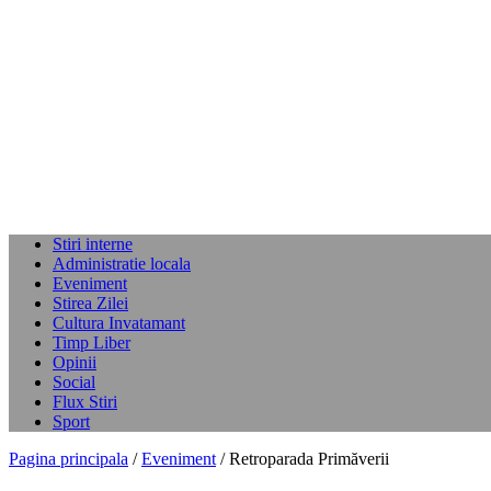
Stiri interne
Administratie locala
Eveniment
Stirea Zilei
Cultura Invatamant
Timp Liber
Opinii
Social
Flux Stiri
Sport
Pagina principala
/
Eveniment
/ Retroparada Primăverii