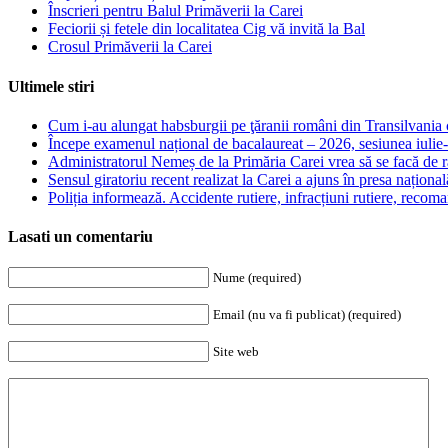
Înscrieri pentru Balul Primăverii la Carei
Feciorii și fetele din localitatea Cig vă invită la Bal
Crosul Primăverii la Carei
Ultimele stiri
Cum i-au alungat habsburgii pe ţăranii români din Transilvania c
Începe examenul național de bacalaureat – 2026, sesiunea iulie
Administratorul Nemeș de la Primăria Carei vrea să se facă de râ
Sensul giratoriu recent realizat la Carei a ajuns în presa național
Poliția informează. Accidente rutiere, infracțiuni rutiere, recom
Lasati un comentariu
Nume (required)
Email (nu va fi publicat) (required)
Site web