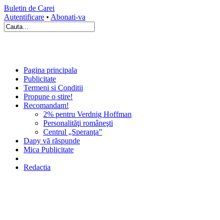
Buletin de Carei
Autentificare
•
Abonati-va
Pagina principala
Publicitate
Termeni si Conditii
Propune o stire!
Recomandam!
2% pentru Verdnig Hoffman
Personalităţi româneşti
Centrul „Speranţa”
Dapy vă răspunde
Mica Publicitate
Redactia