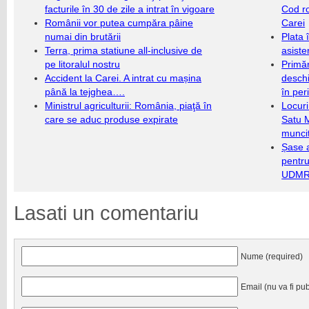
facturile în 30 de zile a intrat în vigoare
Cod r
Românii vor putea cumpăra pâine
Carei
numai din brutării
Plata 
Terra, prima statiune all-inclusive de
asiste
pe litoralul nostru
Primăr
Accident la Carei. A intrat cu mașina
deschi
până la tejghea….
în per
Ministrul agriculturii: România, piaţă în
Locuri
care se aduc produse expirate
Satu 
munci
Șase a
pentru
UDMR 
Lasati un comentariu
Nume (required)
Email (nu va fi pub