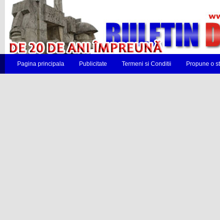
Pagina principala
Publicitate
Termeni si Conditii
Propune o st