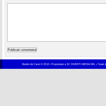
Buletin de Carei ® 2010 • Proprietate a SC DIVERTI MEDIA SRL • Toate dr