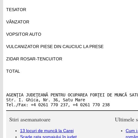
TESATOR
VÂNZATOR
VOPSITOR AUTO
VULCANIZATOR PIESE DIN CAUCIUC LA PRESE
ZIDAR ROSAR-TENCUITOR
TOTAL
AGENŢIA JUDEŢEANĂ PENTRU OCUPAREA FORŢEI DE MUNCĂ SATU
Str. I. Ghica, Nr. 36, Satu Mare

Tel./Fax: +4 0261 770 237, +4 0261 770 238
Stiri asemanatoare
Ultimele s
13 locuri de muncă la Carei
Cum i-
Scade rata șomajului în județ
români