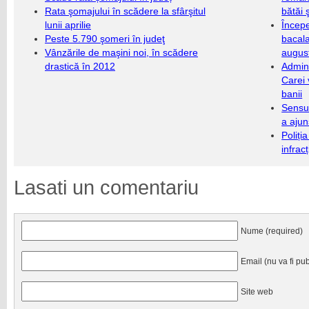
Rata şomajului în scădere la sfârşitul
bătăi 
lunii aprilie
Încep
Peste 5.790 şomeri în judeţ
bacala
Vânzările de maşini noi, în scădere
augus
drastică în 2012
Admini
Carei 
banii
Sensul
a ajun
Poliți
infrac
Lasati un comentariu
Nume (required)
Email (nu va fi pub
Site web