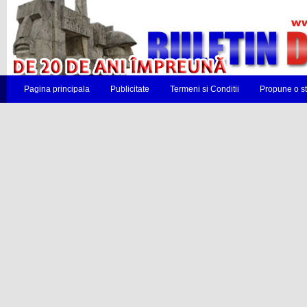
Pagina principala
Publicitate
Termeni si Conditii
Propune o st