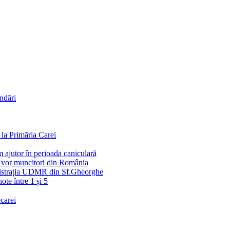
andări
la Primăria Carei
 ajutor în perioada caniculară
e vor muncitori din România
inistrația UDMR din Sf.Gheorghe
ote între 1 și 5
carei