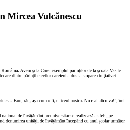
mân Mircea Vulcănescu
in România. Avem şi la Carei exemplul părinţilor de la şcoala Vasile
re dintre părinţii elevilor careieni a dus la stoparea iniţiativei
i»… Bun, rău, așa cum o fi, e liceul nostru. Nu e al altcuiva!”, îmi
 național de învățământ preuniversitar se realizează astfel: „pe
rivind denumirea unității de învățământ începând cu anul școlar următor