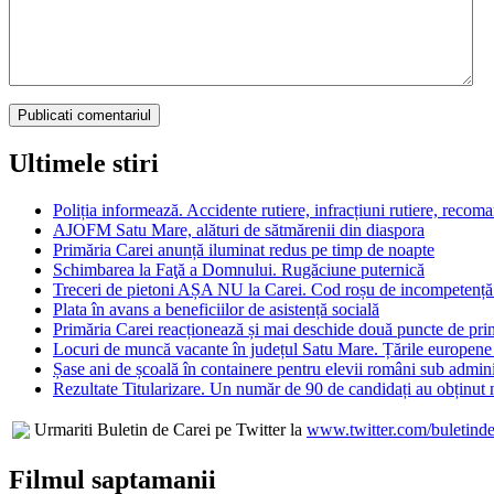
Ultimele stiri
Poliția informează. Accidente rutiere, infracțiuni rutiere, recom
AJOFM Satu Mare, alături de sătmărenii din diaspora
Primăria Carei anunță iluminat redus pe timp de noapte
Schimbarea la Faţă a Domnului. Rugăciune puternică
Treceri de pietoni AȘA NU la Carei. Cod roșu de incompetență 
Plata în avans a beneficiilor de asistență socială
Primăria Carei reacționează și mai deschide două puncte de prim
Locuri de muncă vacante în județul Satu Mare. Țările europen
Șase ani de școală în containere pentru elevii români sub adm
Rezultate Titularizare. Un număr de 90 de candidați au obținut n
Urmariti Buletin de Carei pe Twitter la
www.twitter.com/buletinde
Filmul saptamanii