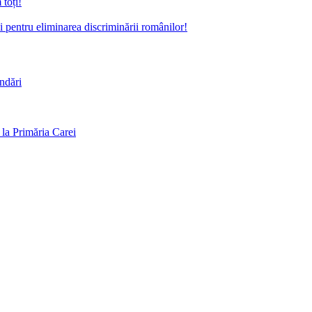
toți!
pentru eliminarea discriminării românilor!
andări
la Primăria Carei