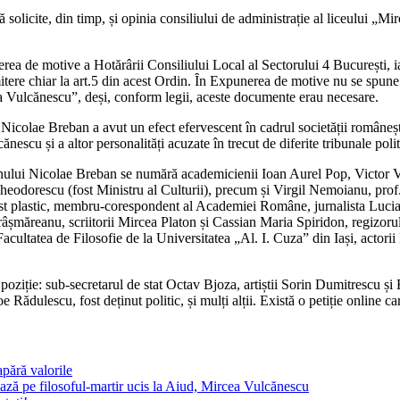
să solicite, din timp, și opinia consiliului de administrație al liceului „
rea de motive a Hotărârii Consiliului Local al Sectorului 4 București, i
imitere chiar la art.5 din acest Ordin. Ȋn Expunerea de motive nu se spun
 Vulcănescu”, deși, conform legii, aceste documente erau necesare.
l Nicolae Breban a avut un efect efervescent în cadrul societății româneș
scu și a altor personalități acuzate în trecut de diferite tribunale polit
anului Nicolae Breban se numără academicienii Ioan Aurel Pop, Victor V
odorescu (fost Ministru al Culturii), precum și Virgil Nemoianu, pro
 plastic, membru-corespondent al Academiei Române, jurnalista Lucia
âșmăreanu, scriitorii Mircea Platon și Cassian Maria Spiridon, regizorul
acultatea de Filosofie de la Universitatea „Al. I. Cuza” din Iași, actori
poziție: sub-secretarul de stat Octav Bjoza, artiștii Sorin Dumitrescu ș
Rădulescu, fost deținut politic, și mulți alții. Există o petiție online c
pără valorile
ază pe filosoful-martir ucis la Aiud, Mircea Vulcănescu