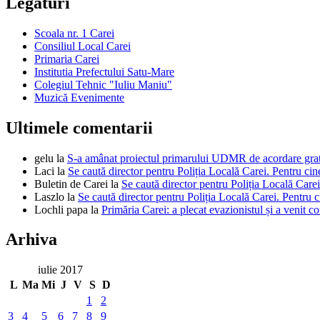
Legaturi
Scoala nr. 1 Carei
Consiliul Local Carei
Primaria Carei
Institutia Prefectului Satu-Mare
Colegiul Tehnic "Iuliu Maniu"
Muzică Evenimente
Ultimele comentarii
gelu
la
S-a amânat proiectul primarului UDMR de acordare gratui
Laci
la
Se caută director pentru Poliția Locală Carei. Pentru cin
Buletin de Carei
la
Se caută director pentru Poliția Locală Carei
Laszlo
la
Se caută director pentru Poliția Locală Carei. Pentru c
Lochli papa
la
Primăria Carei: a plecat evazionistul și a venit c
Arhiva
iulie 2017
L
Ma
Mi
J
V
S
D
1
2
3
4
5
6
7
8
9