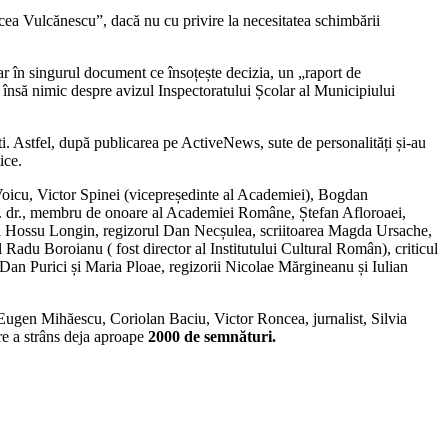
Mircea Vulcănescu”, dacă nu cu privire la necesitatea schimbării
ar în singurul document ce însoțește decizia, un „raport de
e însă nimic despre avizul Inspectoratului Școlar al Municipiului
ti. Astfel, după publicarea pe ActiveNews, sute de personalități și-au
ice.
oicu, Victor Spinei (vicepreședinte al Academiei), Bogdan
f. dr., membru de onoare al Academiei Române, Ștefan Afloroaei,
 Hossu Longin, regizorul Dan Necșulea, scriitoarea Magda Ursache,
 Radu Boroianu ( fost director al Institutului Cultural Român), criticul
i Dan Purici și Maria Ploae, regizorii Nicolae Mărgineanu și Iulian
i Eugen Mihăescu, Coriolan Baciu, Victor Roncea, jurnalist, Silvia
are a strâns deja aproape
2000 de semnături.