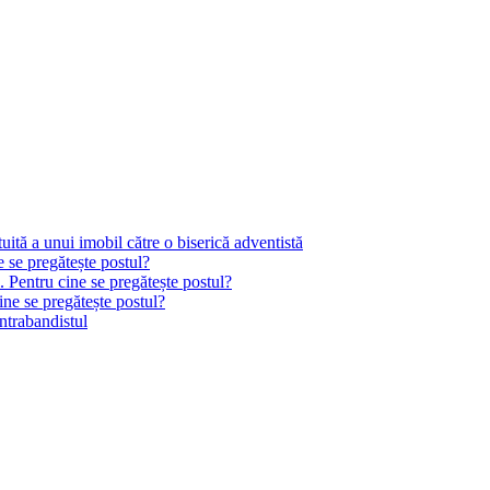
tă a unui imobil către o biserică adventistă
e se pregătește postul?
. Pentru cine se pregătește postul?
ine se pregătește postul?
ontrabandistul