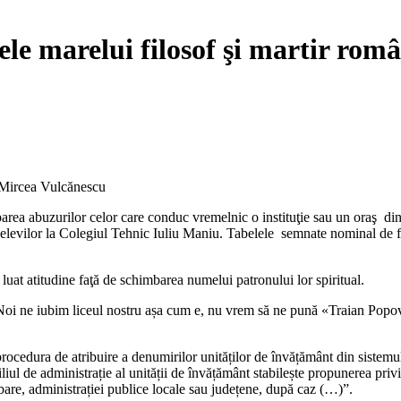
ele marelui filosof şi martir ro
oparea abuzurilor celor care conduc vremelnic o instituţie sau un oraş d
levilor la Colegiul Tehnic Iuliu Maniu. Tabelele semnate nominal de fieca
luat atitudine faţă de schimbarea numelui patronului lor spiritual.
oi ne iubim liceul nostru așa cum e, nu vrem să ne pună «Traian Popovic
procedura de atribuire a denumirilor unităților de învățământ din sistemul
nsiliul de administrație al unității de învățământ stabilește propunerea p
obare, administrației publice locale sau județene, după caz (…)”.