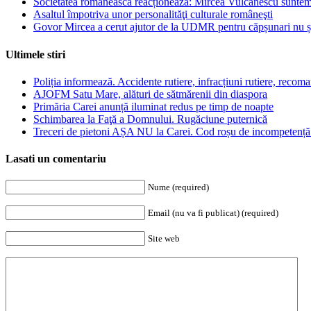
Societatea românească reacționează: Mircea Vulcănescu suntem 
Asaltul împotriva unor personalităţi culturale româneşti
Govor Mircea a cerut ajutor de la UDMR pentru căpșunari nu și 
Ultimele stiri
Poliția informează. Accidente rutiere, infracțiuni rutiere, recom
AJOFM Satu Mare, alături de sătmărenii din diaspora
Primăria Carei anunță iluminat redus pe timp de noapte
Schimbarea la Faţă a Domnului. Rugăciune puternică
Treceri de pietoni AȘA NU la Carei. Cod roșu de incompetență 
Lasati un comentariu
Nume (required)
Email (nu va fi publicat) (required)
Site web