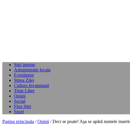
Stiri interne
Administratie locala
Eveniment
Stirea Zilei
Cultura Invatamant
Timp Liber
Opinii
Social
Flux Stiri
Sport
Pagina principala
/
Opinii
/ Deci se poate! Aşa se apără numele marelu