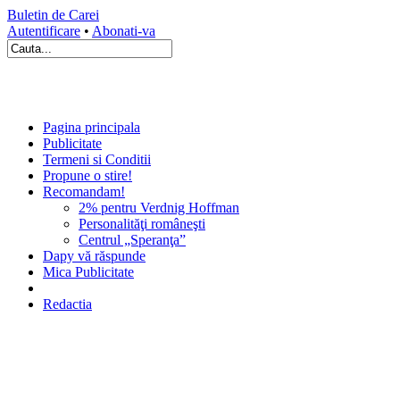
Buletin de Carei
Autentificare
•
Abonati-va
Pagina principala
Publicitate
Termeni si Conditii
Propune o stire!
Recomandam!
2% pentru Verdnig Hoffman
Personalităţi româneşti
Centrul „Speranţa”
Dapy vă răspunde
Mica Publicitate
Redactia