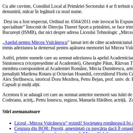
Cu alte cuvinte, Consiliul Local al Primăriei Sectorului 4 ar fi trebuit 
denumirii, măcar în legătură cu noul nume.
Deși nu a fost respectat, Ordinul nr. 6564/2011 este invocat în Expune
specialitate” întocmit de Direcția Tineret Sport a primăriei, se face tr
București (ISMB), dar nici despre adresa Liceului Tehnologic „Mircea
„
Apelul pentru Mircea Vulcănescu
” lansat ieri de către academicianu
trimis adeziunea la demersul pentru apărarea memoriei lui Mircea Vulcăne
Astfel, printre numele care au semnat adeziunea la apelul Academici
Simionescu (vicepreședinte al Academiei), Gheorghe Păun, Răzvan The
membru-corespondent al Academiei Române, Mircia Dumitrescu, artist
jurnaliștii Marilena Rotaru și Octavian Hoandră, cercetătorul Florin Cr
Alex Ștefănescu, istoricul Dora Mezdrea, Petru Bejan, prof. univ. dr. F
Capsali și mulți alții.
Acestora li se adaugă cei care au semnat anterior memorii sau luări de 
Codreanu, actriț,, Petru Ionescu, regizor, Manuela Hărăbor, actriță, Zoe 
Stiri asemanatoare
Liceul „Mircea Vulcănescu” rezistă! Societatea românească își a
Cenzura din BOR: Preoții, amenințați cu pușcăria dacă îl omagi