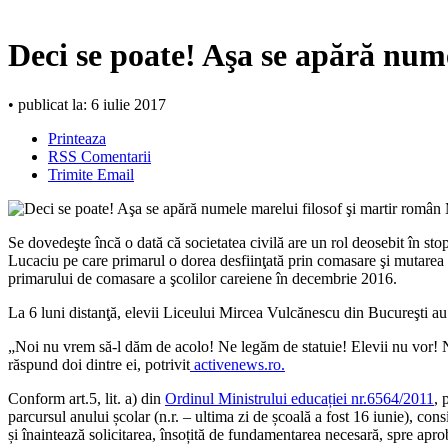
Deci se poate! Aşa se apără num
• publicat la: 6 iulie 2017
Printeaza
RSS Comentarii
Trimite Email
Se dovedeşte încă o dată că societatea civilă are un rol deosebit în st
Lucaciu pe care primarul o dorea desfiinţată prin comasare şi mutarea e
primarului de comasare a şcolilor careiene în decembrie 2016.
La 6 luni distanţă, elevii Liceului Mircea Vulcănescu din Bucureşti au 
„Noi nu vrem să-l dăm de acolo! Ne legăm de statuie! Elevii nu vor! N
răspund doi dintre ei, potrivit
activenews.ro.
Conform art.5, lit. a) din
Ordinul Ministrului educației nr.6564/2011
, 
parcursul anului școlar (n.r. – ultima zi de școală a fost 16 iunie), co
și înaintează solicitarea, însoțită de fundamentarea necesară, spre apr