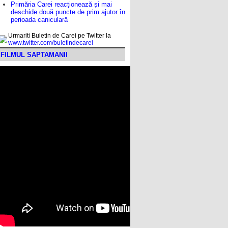
Primăria Carei reacționează și mai
deschide două puncte de prim ajutor în
perioada caniculară
Urmariti Buletin de Carei pe Twitter la
www.twitter.com/buletindecarei
FILMUL SAPTAMANII