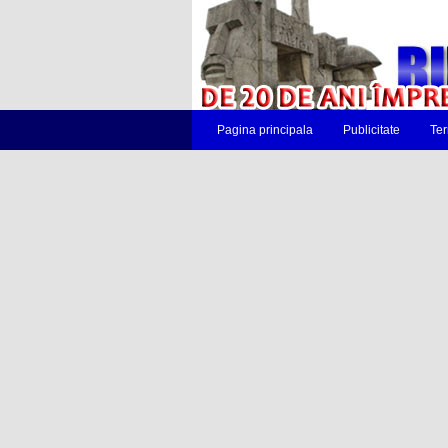
Pagina principala
Publicitate
Ter