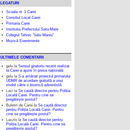
LEGATURI
Scoala nr. 1 Carei
Consiliul Local Carei
Primaria Carei
Institutia Prefectului Satu-Mare
Colegiul Tehnic "Iuliu Maniu"
Muzică Evenimente
ULTIMELE COMENTARII
gelu
la
Sensul giratoriu recent realizat
la Carei a ajuns în presa națională
gelu
la
S-a amânat proiectul primarului
UDMR de acordare gratuită a unui
imobil către o biserică adventistă
Laci
la
Se caută director pentru Poliția
Locală Carei. Pentru cine se
pregătește postul?
Buletin de Carei
la
Se caută director
pentru Poliția Locală Carei. Pentru
cine se pregătește postul?
Laszlo
la
Se caută director pentru
Poliția Locală Carei. Pentru cine se
pregătește postul?