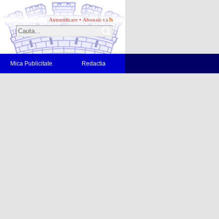
Autentificare
•
Abonati-va
Mica Publicitate
Redactia