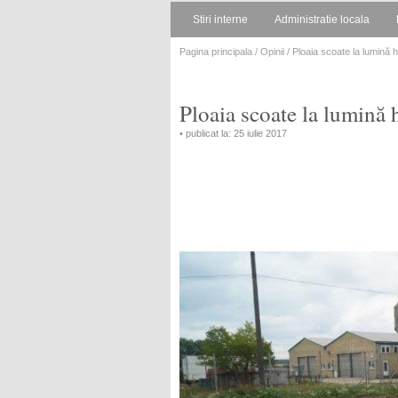
Stiri interne
Administratie locala
Pagina principala
/
Opinii
/ Ploaia scoate la lumină h
Ploaia scoate la lumină 
• publicat la: 25 iulie 2017