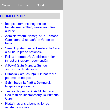
Social
Flux Stiri
Sport
ULTIMELE STIRI
Începe examenul național de
bacalaureat – 2026, sesiunea iulie-
august
Administratorul Nemeș de la Primăria
Carei vrea să se facă de râs de toți
banii
Sensul giratoriu recent realizat la Carei
a ajuns în presa națională
Poliția informează. Accidente rutiere,
infracțiuni rutiere, recomandări
AJOFM Satu Mare, alături de
sătmărenii din diaspora
Primăria Carei anunță iluminat redus
pe timp de noapte
Schimbarea la Faţă a Domnului.
Rugăciune puternică
Treceri de pietoni AȘA NU la Carei.
Cod roșu de incompetență la Primăria
Carei
Plata în avans a beneficiilor de
asistență socială