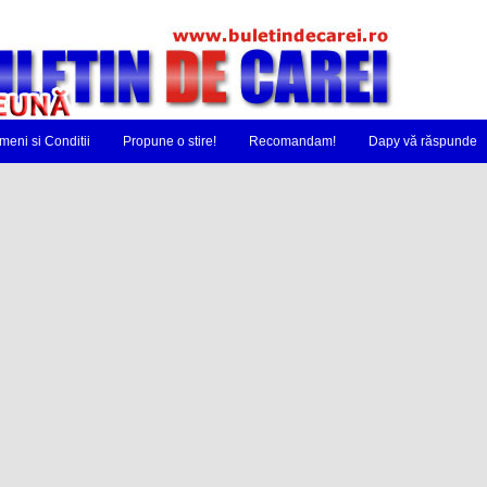
meni si Conditii
Propune o stire!
Recomandam!
Dapy vă răspunde