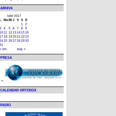
ARHIVA
iulie 2017
L
Ma
Mi
J
V
S
D
1
2
3
4
5
6
7
8
9
10
11
12
13
14
15
16
17
18
19
20
21
22
23
24
25
26
27
28
29
30
31
« iun.
aug. »
PRESA
CALENDAR ORTODOX
RADIO