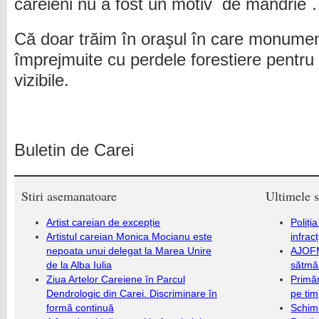
careieni nu a fost un motiv de mândrie
Că doar trăim în oraşul în care monumen
împrejmuite cu perdele forestiere pentru 
vizibile.
Buletin de Carei
Stiri asemanatoare
Ultimele s
Artist careian de excepție
Poliți
Artistul careian Monica Mocianu este
infrac
nepoata unui delegat la Marea Unire
AJOFM
de la Alba Iulia
sătmăr
Ziua Artelor Careiene în Parcul
Primăr
Dendrologic din Carei. Discriminare în
pe ti
formă continuă
Schim