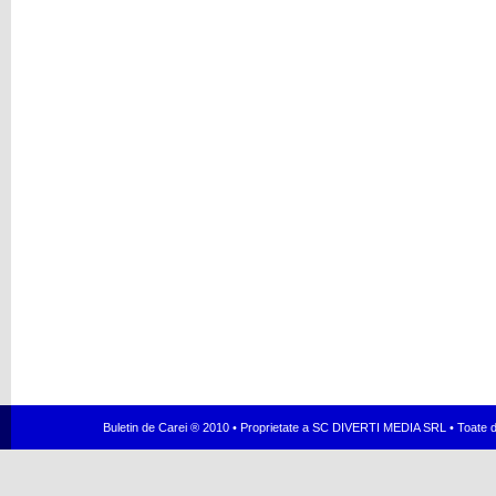
Buletin de Carei ® 2010 • Proprietate a SC DIVERTI MEDIA SRL • Toate dr