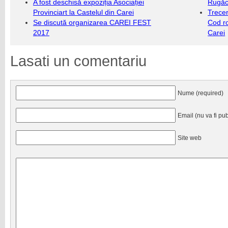
A fost deschisă expoziția Asociației
Rugăc
Provinciart la Castelul din Carei
Trecer
Se discută organizarea CAREI FEST
Cod r
2017
Carei
Lasati un comentariu
Nume (required)
Email (nu va fi pub
Site web