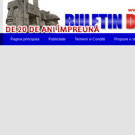
Pagina principala
Publicitate
Termeni si Conditii
Propune o st