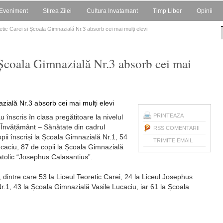
Eveniment
Stirea Zilei
Cultura Invatamant
Timp Liber
Opinii
etic Carei si Școala Gimnazială Nr.3 absorb cei mai mulți elevi
 Școala Gimnazială Nr.3 absorb cei mai
PRINTEAZA
 înscris în clasa pregătitoare la nivelul
a Învățământ – Sănătate din cadrul
RSS COMENTARII
pii înscriși la Școala Gimnazială Nr.1, 54
TRIMITE EMAIL
ucaciu, 87 de copii la Școala Gimnazială
atolic “Josephus Calasantius”.
i, dintre care 53 la Liceul Teoretic Carei, 24 la Liceul Josephus
r.1, 43 la Școala Gimnazială Vasile Lucaciu, iar 61 la Școala