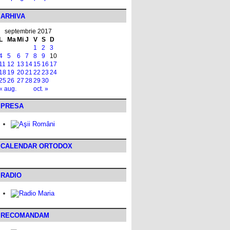
ARHIVA
septembrie 2017
L
Ma
Mi
J
V
S
D
1
2
3
4
5
6
7
8
9
10
11
12
13
14
15
16
17
18
19
20
21
22
23
24
25
26
27
28
29
30
« aug.
oct. »
PRESA
CALENDAR ORTODOX
RADIO
RECOMANDAM