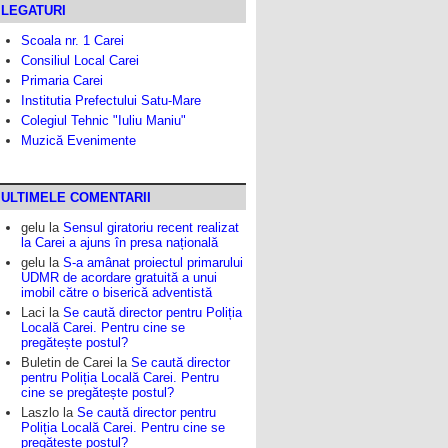
LEGATURI
Scoala nr. 1 Carei
Consiliul Local Carei
Primaria Carei
Institutia Prefectului Satu-Mare
Colegiul Tehnic "Iuliu Maniu"
Muzică Evenimente
ULTIMELE COMENTARII
gelu
la
Sensul giratoriu recent realizat
la Carei a ajuns în presa națională
gelu
la
S-a amânat proiectul primarului
UDMR de acordare gratuită a unui
imobil către o biserică adventistă
Laci
la
Se caută director pentru Poliția
Locală Carei. Pentru cine se
pregătește postul?
Buletin de Carei
la
Se caută director
pentru Poliția Locală Carei. Pentru
cine se pregătește postul?
Laszlo
la
Se caută director pentru
Poliția Locală Carei. Pentru cine se
pregătește postul?