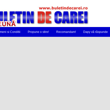
meni si Conditii
Propune o stire!
Recomandam!
Dapy vă răspunde