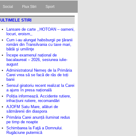
Social
Flux Stiri
Sport
ULTIMELE STIRI
Lansare de carte ,,HOTOAN – oameni,
locuri, eroism,,
Cum i-au alungat habsburgii pe ţăranii
români din Transilvania cu taxe mari,
bătăi şi umilinţe
Începe examenul național de
bacalaureat – 2026, sesiunea iulie-
august
Administratorul Nemeș de la Primăria
Carei vrea să se facă de râs de toți
banii
Sensul giratoriu recent realizat la Carei
a ajuns în presa națională
Poliția informează. Accidente rutiere,
infracțiuni rutiere, recomandări
AJOFM Satu Mare, alături de
sătmărenii din diaspora
Primăria Carei anunță iluminat redus
pe timp de noapte
Schimbarea la Faţă a Domnului.
Rugăciune puternică