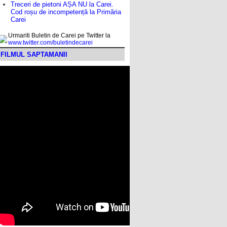
Treceri de pietoni AȘA NU la Carei.
Cod roșu de incompetență la Primăria
Carei
Urmariti Buletin de Carei pe Twitter la
www.twitter.com/buletindecarei
FILMUL SAPTAMANII