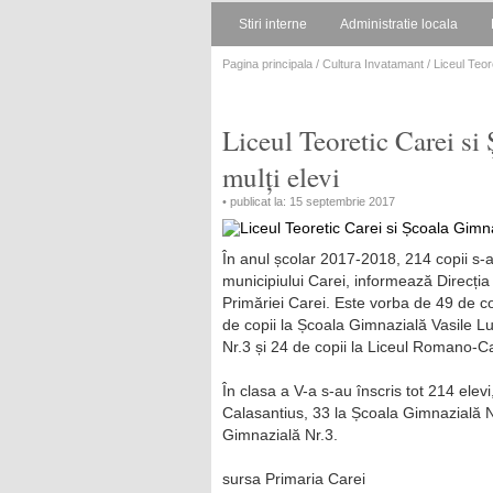
Stiri interne
Administratie locala
Pagina principala
/
Cultura Invatamant
/ Liceul Teor
Liceul Teoretic Carei si
mulți elevi
• publicat la: 15 septembrie 2017
În anul școlar 2017-2018, 214 copii s-au
municipiului Carei, informează Direcți
Primăriei Carei. Este vorba de 49 de co
de copii la Școala Gimnazială Vasile L
Nr.3 și 24 de copii la Liceul Romano-C
În clasa a V-a s-au înscris tot 214 elev
Calasantius, 33 la Școala Gimnazială N
Gimnazială Nr.3.
sursa Primaria Carei