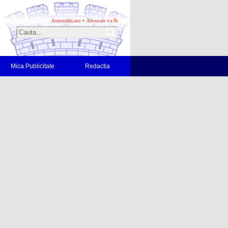
Autentificare
•
Abonati-va
Mica Publicitate
Redactia