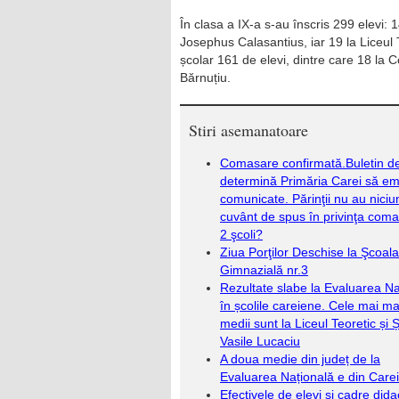
În clasa a IX-a s-au înscris 299 elevi: 1
Josephus Calasantius, iar 19 la Liceul 
școlar 161 de elevi, dintre care 18 la C
Bărnuțiu.
Stiri asemanatoare
Comasare confirmată.Buletin d
determină Primăria Carei să em
comunicate. Părinţii nu au niciu
cuvânt de spus în privinţa coma
2 şcoli?
Ziua Porţilor Deschise la Şcoala
Gimnazială nr.3
Rezultate slabe la Evaluarea Na
în școlile careiene. Cele mai ma
medii sunt la Liceul Teoretic și 
Vasile Lucaciu
A doua medie din județ de la
Evaluarea Națională e din Carei
Efectivele de elevi și cadre dida