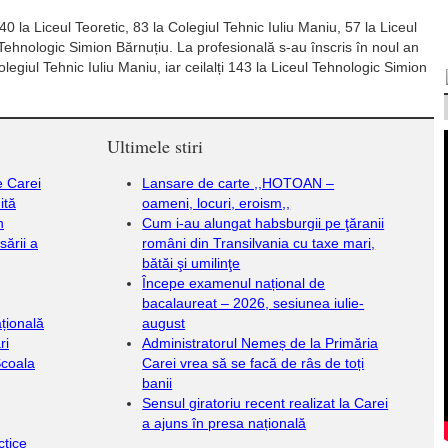
40 la Liceul Teoretic, 83 la Colegiul Tehnic Iuliu Maniu, 57 la Liceul
Tehnologic Simion Bărnuțiu. La profesională s-au înscris în noul an
olegiul Tehnic Iuliu Maniu, iar ceilalți 143 la Liceul Tehnologic Simion
Ultimele stiri
e Carei
Lansare de carte ,,HOTOAN –
ită
oameni, locuri, eroism,,
n
Cum i-au alungat habsburgii pe ţăranii
sării a
români din Transilvania cu taxe mari,
bătăi şi umilinţe
Începe examenul național de
bacalaureat – 2026, sesiunea iulie-
țională
august
ri
Administratorul Nemeș de la Primăria
Școala
Carei vrea să se facă de râs de toți
banii
Sensul giratoriu recent realizat la Carei
a ajuns în presa națională
ctice