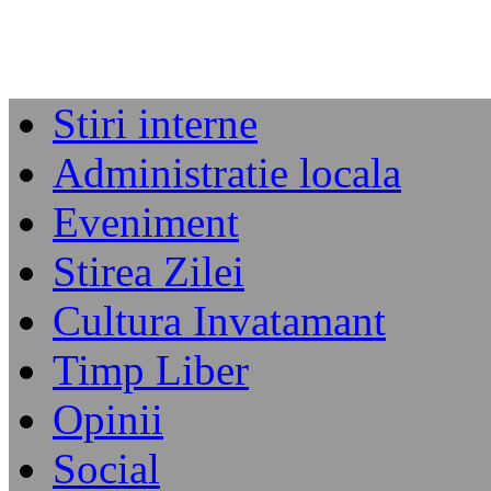
Stiri interne
Administratie locala
Eveniment
Stirea Zilei
Cultura Invatamant
Timp Liber
Opinii
Social