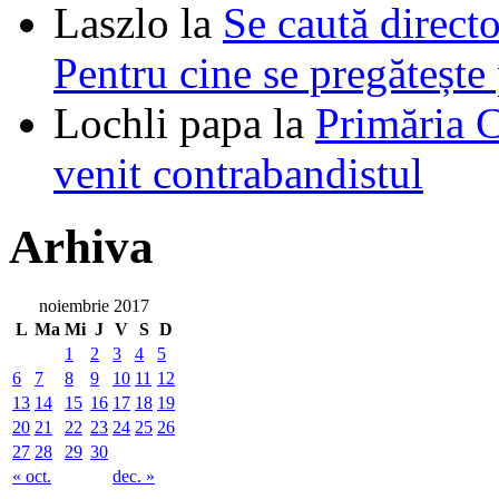
Laszlo
la
Se caută directo
Pentru cine se pregătește
Lochli papa
la
Primăria C
venit contrabandistul
Arhiva
noiembrie 2017
L
Ma
Mi
J
V
S
D
1
2
3
4
5
6
7
8
9
10
11
12
13
14
15
16
17
18
19
20
21
22
23
24
25
26
27
28
29
30
« oct.
dec. »