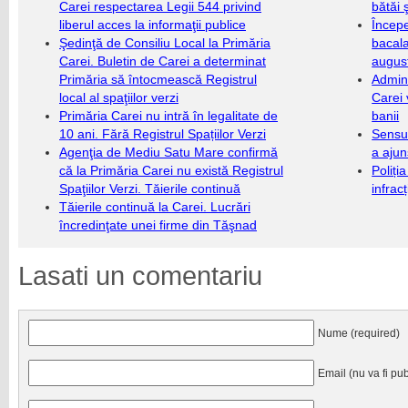
Carei respectarea Legii 544 privind
bătăi 
liberul acces la informaţii publice
Încep
Şedinţă de Consiliu Local la Primăria
bacala
Carei. Buletin de Carei a determinat
augus
Primăria să întocmească Registrul
Admini
local al spaţiilor verzi
Carei 
Primăria Carei nu intră în legalitate de
banii
10 ani. Fără Registrul Spațiilor Verzi
Sensul
Agenţia de Mediu Satu Mare confirmă
a ajun
că la Primăria Carei nu există Registrul
Poliți
Spaţiilor Verzi. Tăierile continuă
infrac
Tăierile continuă la Carei. Lucrări
încredinţate unei firme din Tăşnad
Lasati un comentariu
Nume (required)
Email (nu va fi pub