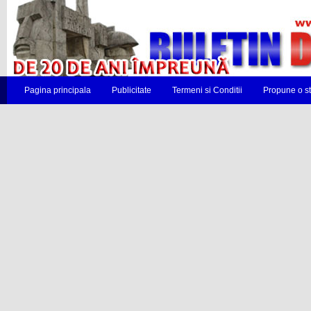
Pagina principala
Publicitate
Termeni si Conditii
Propune o st