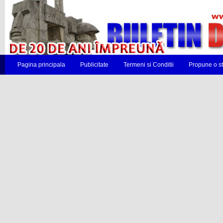
Pagina principala
Publicitate
Termeni si Conditii
Propune o st