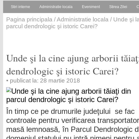
Stiri interne
Administratie locala
Eveniment
Stirea Zilei
C
Pagina principala
/
Administratie locala
/ Unde şi la
parcul dendrologic şi istoric Carei?
Unde şi la cine ajung arborii tăiaţ
dendrologic şi istoric Carei?
• publicat la: 28 martie 2018
În timp ce pe drumurile judeţului se fac
controale pentru verificarea transportator
masă lemnoasă, în Parcul Dendrologic di
domeniul statului nu intră nimeni pentru a