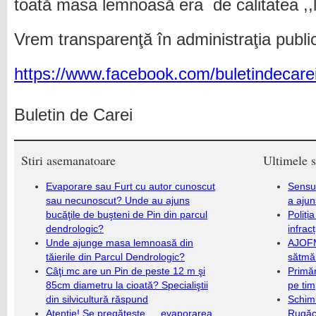
toată masa lemnoasă era de calitatea ,,
Vrem transparenţă în administraţia publi
https://www.facebook.com/buletindecar
Buletin de Carei
Stiri asemanatoare
Ultimele s
Evaporare sau Furt cu autor cunoscut
Sensul
sau necunoscut? Unde au ajuns
a ajun
bucăţile de buşteni de Pin din parcul
Poliți
dendrologic?
infrac
Unde ajunge masa lemnoasă din
AJOFM
tăierile din Parcul Dendrologic?
sătmăr
Câţi mc are un Pin de peste 12 m şi
Primăr
85cm diametru la cioată? Specialiştii
pe ti
din silvicultură răspund
Schim
Atenţie! Se pregăteşte…,,evaporarea,,
Rugăc