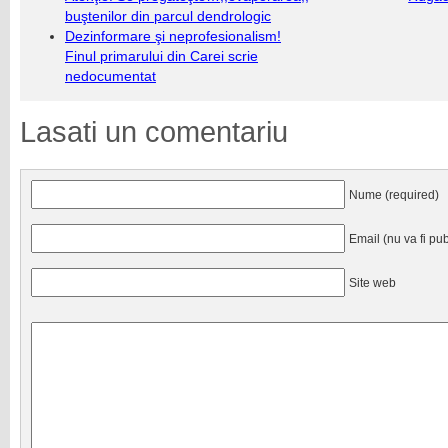
buştenilor din parcul dendrologic
Dezinformare şi neprofesionalism!
Finul primarului din Carei scrie
nedocumentat
Lasati un comentariu
Nume (required)
Email (nu va fi pub
Site web