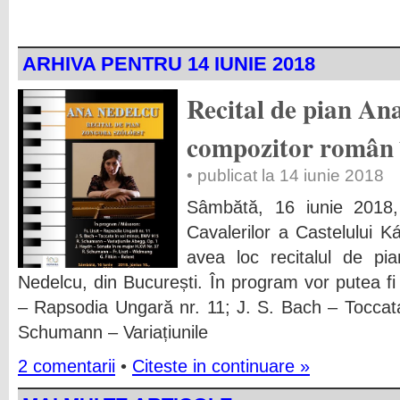
ARHIVA PENTRU 14 IUNIE 2018
Recital de pian An
compozitor român 
• publicat la 14 iunie 2018
Sâmbătă, 16 iunie 2018,
Cavalerilor a Castelului Ká
avea loc recitalul de pi
Nedelcu, din București. În program vor putea fi a
– Rapsodia Ungară nr. 11; J. S. Bach – Toccat
Schumann – Variațiunile
2 comentarii
•
Citeste in continuare »