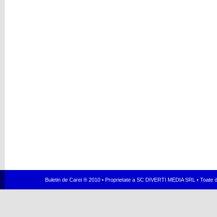
Buletin de Carei ® 2010 • Proprietate a SC DIVERTI MEDIA SRL • Toate dr