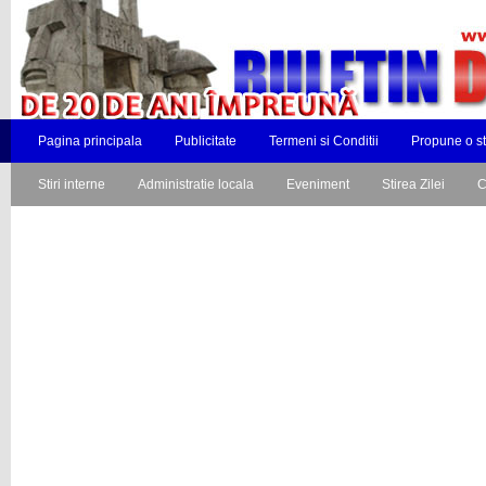
Pagina principala
Publicitate
Termeni si Conditii
Propune o st
Stiri interne
Administratie locala
Eveniment
Stirea Zilei
C