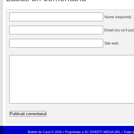
Nume (required)
Email (nu va fi pub
Site web
Buletin de Carei ® 2010 • Proprietate a SC DIVERTI MEDIA SRL • Toate dr