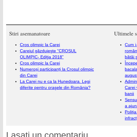
Stiri asemanatoare
Ultimele s
Cros olimpic la Carei
Cum i-
Careiul găzduieşte “CROSUL
români
OLIMPIC- Ediţia 2018”
bătăi 
Cros olimpic la Carei
Încep
Numeroși participanți la Crosul olimpic
bacala
din Carei
augus
La Carei nu e ca la Hunedoara. Legi
Admini
diferite pentru oraşele din România?
Carei 
banii
Sensul
a ajun
Poliți
infrac
Lasati un comentariu