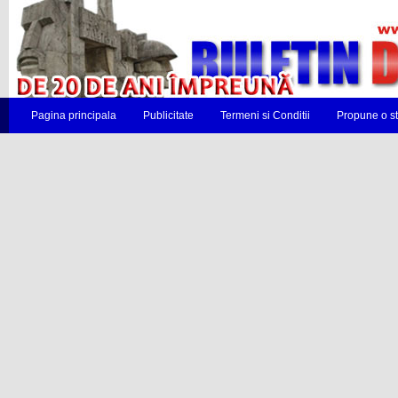
Pagina principala
Publicitate
Termeni si Conditii
Propune o st