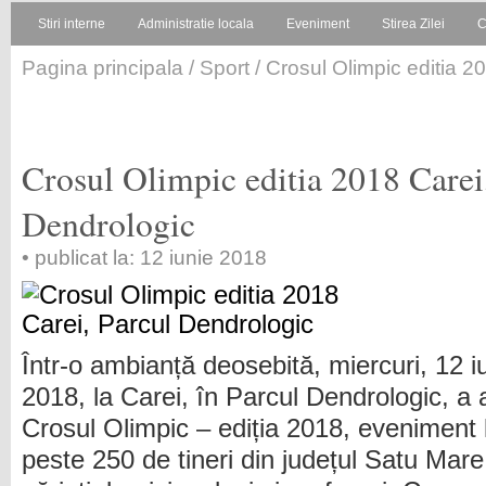
Stiri interne
Administratie locala
Eveniment
Stirea Zilei
C
Pagina principala
/
Sport
/ Crosul Olimpic editia 2
Crosul Olimpic editia 2018 Carei
Dendrologic
• publicat la: 12 iunie 2018
Într-o ambianță deosebită, miercuri, 12 i
2018, la Carei, în Parcul Dendrologic, a 
Crosul Olimpic – ediția 2018, eveniment l
peste 250 de tineri din județul Satu Mare,