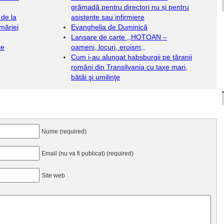
grămadă pentru directori nu și pentru
de la
asistente sau infirmiere
măriei
Evanghelia de Duminică
Lansare de carte ,,HOTOAN –
te
oameni, locuri, eroism,,
Cum i-au alungat habsburgii pe ţăranii
români din Transilvania cu taxe mari,
bătăi şi umilinţe
Nume (required)
Email (nu va fi publicat) (required)
Site web