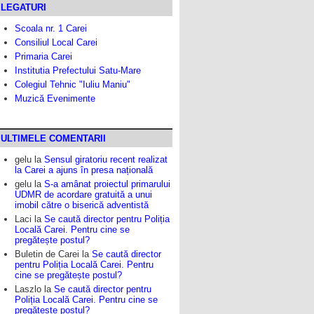
LEGATURI
Scoala nr. 1 Carei
Consiliul Local Carei
Primaria Carei
Institutia Prefectului Satu-Mare
Colegiul Tehnic "Iuliu Maniu"
Muzică Evenimente
ULTIMELE COMENTARII
gelu
la
Sensul giratoriu recent realizat
la Carei a ajuns în presa națională
gelu
la
S-a amânat proiectul primarului
UDMR de acordare gratuită a unui
imobil către o biserică adventistă
Laci
la
Se caută director pentru Poliția
Locală Carei. Pentru cine se
pregătește postul?
Buletin de Carei
la
Se caută director
pentru Poliția Locală Carei. Pentru
cine se pregătește postul?
Laszlo
la
Se caută director pentru
Poliția Locală Carei. Pentru cine se
pregătește postul?