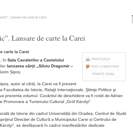
storic”. Lansare de carte la Carei
ic”. Lansare de carte la Carei
PRINTEAZA
0
, în
Sala Cavalerilor a Castelului
 loc
lansarea cărții „Silviu Dragomir –
RSS COMENTARII
Sorin Șipoș.
TRIMITE EMAIL
poș, autor al cărții, la Carei va fi prezent
Facultatea de Istorie, Relaţii Internaţionale, Ştiinţe Politice şi
va prezenta volumul. Cuvântul de deschidere va fi rostit de Adrian
 de Promovare a Turismului Cultural „Gróf Károlyi”.
ală de Istorie din cadrul Universității din Oradea, Centrul de Studii
sprijinul Direcției de Cultură a Municipiului Carei și Centrului de
árolyi”, se desfășoară în cadrul manifestărilor dedicate