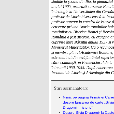
studiile la
şcoala din Ilia, la gimnaziul
anului 1905, urmează cursurile
Facultă
în teologie la Universitatea din Cernă
profesor de istorie bisericeasc
ă
la Insti
profesor
agregat la catedra de istorie d
cercetare privind istoria românilor balc
românilor cu Biserica Romei
ş
i Revolu
România a fost discret
ă
, cu excep
ţ
ia a
cuprinse între sfâr
ş
itul anului 1937
ş
i 
Ministerul Minorit
ăţ
ilor. Ca o recunoa
ş
i membru plin al Academiei Române,
este eliminat din înv
ăţă
mântul superio
c
ă
tre comuni
ş
ti, în Penitenciarul de l
între anii 1950-1955. Dup
ă
eliberarea 
Institutul de Istorie
ş
i Arheologie din Cl
Stiri asemanatoare
Nimic pe pagina Primăriei Carei
despre lansarea de carte „Silviu
Dragomir – istoric”
Despre Silviu Dragomir la Caste