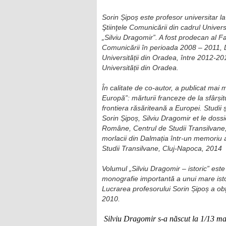
Sorin Șipoș este profesor universitar la 
Ştiinţele Comunicării din cadrul Universi
„Silviu Dragomir”. A fost prodecan al Facu
Comunicării în perioada 2008 – 2011, Di
Universității din Oradea, între 2012-20
Universității din Oradea.
În calitate de co-autor, a publicat ma
Europă”: mărturii franceze de la sfârșitu
frontiera răsăriteană a Europei. Studii
Sorin Șipoș, Silviu Dragomir et le dos
Române, Centrul de Studii Transilvane, 
morlacii din Dalmația într-un memoriu 
Studii Transilvane, Cluj-Napoca, 2014
Volumul „Silviu Dragomir – istoric” este
monografie importantă a unui mare isto
Lucrarea profesorului Sorin Șipoș a ob
2010.
Silviu Dragomir
s-a născut la 1/13 m