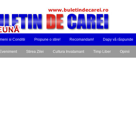
meni si Conditii
Propune o stire!
Recomandam!
Dapy vă răspunde
Eveniment
Stirea Zilei
Cultura Invatamant
Timp Liber
Opinii