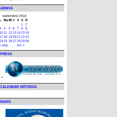
ARHIVA
septembrie 2018
L
Ma
Mi
J
V
S
D
1
2
3
4
5
6
7
8
9
10
11
12
13
14
15
16
17
18
19
20
21
22
23
24
25
26
27
28
29
30
« aug.
oct. »
PRESA
CALENDAR ORTODOX
RADIO