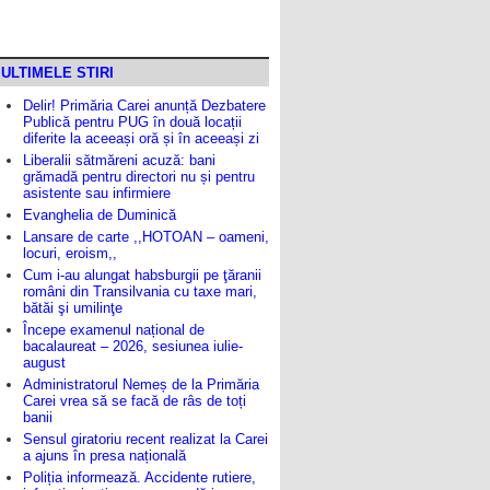
ULTIMELE STIRI
Delir! Primăria Carei anunță Dezbatere
Publică pentru PUG în două locații
diferite la aceeași oră și în aceeași zi
Liberalii sătmăreni acuză: bani
grămadă pentru directori nu și pentru
asistente sau infirmiere
Evanghelia de Duminică
Lansare de carte ,,HOTOAN – oameni,
locuri, eroism,,
Cum i-au alungat habsburgii pe ţăranii
români din Transilvania cu taxe mari,
bătăi şi umilinţe
Începe examenul național de
bacalaureat – 2026, sesiunea iulie-
august
Administratorul Nemeș de la Primăria
Carei vrea să se facă de râs de toți
banii
Sensul giratoriu recent realizat la Carei
a ajuns în presa națională
Poliția informează. Accidente rutiere,