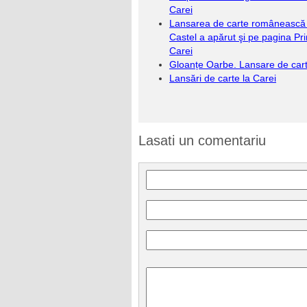
Carei
Lansarea de carte românească 
Castel a apărut şi pe pagina Pri
Carei
Gloanțe Oarbe. Lansare de car
Lansări de carte la Carei
Lasati un comentariu