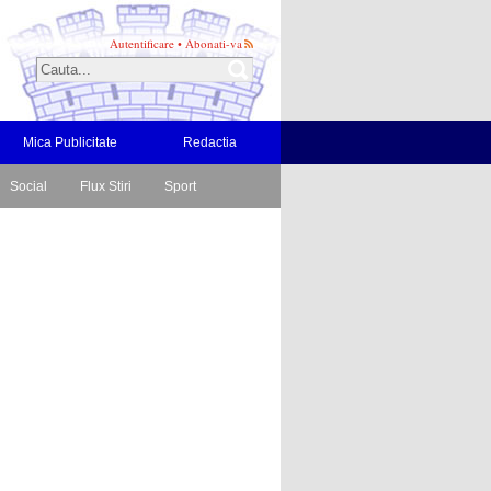
Autentificare
•
Abonati-va
Mica Publicitate
Redactia
Social
Flux Stiri
Sport