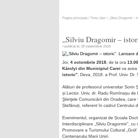
Pagina principala
/
Timp Liber
/ „Silviu Dragomir – i
„Silviu Dragomir – istor
• publicat la: 28 septembrie 2018
Joi,
4 octombrie 2018
, de la ora
13.0
K
árolyi din Municipiul Carei
va avea
istoric”
, Deva, 2018. a Prof. Univ. Dr. 
Alături de profesorul universitar Sorin Și
și Lector. Univ. dr. Radu Romînașu de la 
Ştiinţele Comunicării din Oradea, care 
Ștefănuți, referent în cadrul Centrului
Evenimentul, organizat de Școala Doctor
Interdisciplinare „Silviu Dragormir”, cu 
Promovare a Turismului Cultural „Gróf K
Centenarului Marii Uniri.