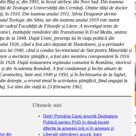
 din Blaj și, din 1903, la liceul sârbesc din Novi Sad. Din toamna
ţii de Teologie a Universității din Cernăuţi. Obține titlul de doctor
uţi, în 1910. Din
toamna anului 1911, Silviu Dragomir devine
tutul Teologic din Sibiu, iar din toamna anului 1919 este numit
in cadrul Facultăţii de Filosofie şi Litere
. A investigat teme de
anici, instituțiile românilor din Transilvania în Evul Mediu, unirea
ţ
ia de la 1848. Dup
ă
Unire, prezen
ţ
a lui în via
ţ
a politic
ă
din
nului 1926, când a fost ales deputat de Hunedoara,
ş
i a perioadei
vara lui 1940, când a condus Secretariatul de Stat pentru Minorități și
ş
tere a meritelor
ş
tiin
ţ
ifice, a fost ales membru corespondent în 1916
 în 1928. Dup
ă
instaurarea regimului comunist în România, istoricul
r
ş
i din Academia Român
ă
. A fost condamnat
ş
i închis abuziv de
a Caransebe
ş,
între anii 1949
ş
i 1950, și în Închisoarea de la Sighet,
din deten
ţ
ie, a revenit timid în activitatea
ş
tiin
ţ
ific
ă
, fiind angajat la
uj. S-a stins din viață la
23 februarie 1962.
Ultimele stiri
Delir! Primăria Carei anunță Dezbatere
Publică pentru PUG în două locații
diferite la aceeași oră și în aceeași zi
lul din
Liberalii sătmăreni acuză: bani