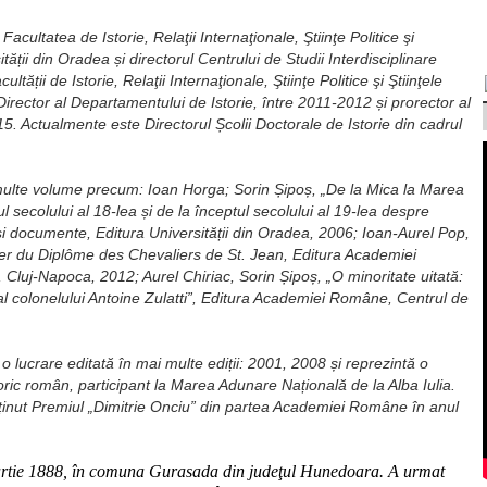
Facultatea de Istorie, Relaţii Internaţionale, Ştiinţe Politice şi
tății din Oradea și directorul Centrului de Studii Interdisciplinare
ltății de Istorie, Relaţii Internaţionale, Ştiinţe Politice şi Ştiinţele
rector al Departamentului de Istorie, între 2011-2012 și prorector al
15. Actualmente este Directorul Școlii Doctorale de Istorie din cadrul
i multe volume precum: Ioan Horga; Sorin Șipoș, „De la Mica la Marea
l secolului al 18-lea și de la începtul secolului al 19-lea despre
 și documente, Editura Universității din Oradea, 2006; Ioan-Aurel Pop,
sier du Diplôme des Chevaliers de St. Jean, Editura Academiei
Cluj-Napoca, 2012; Aurel Chiriac, Sorin Șipoș, „O minoritate uitată:
al colonelului Antoine Zulatti”, Editura Academiei Române, Centrul de
 o lucrare editată în mai multe ediții: 2001, 2008 și reprezintă o
ric român, participant la Marea Adunare Națională de la Alba Iulia.
ținut Premiul „Dimitrie Onciu” din partea Academiei Române în anul
artie 1888, în comuna Gurasada din judeţul Hunedoara.
A urmat