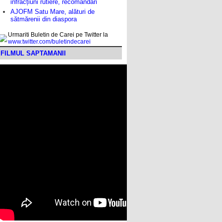
infracțiuni rutiere, recomandări
AJOFM Satu Mare, alături de
sătmărenii din diaspora
Urmariti Buletin de Carei pe Twitter la
www.twitter.com/buletindecarei
FILMUL SAPTAMANII