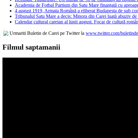
Academia de Fotbal Partium din Satu Mare finanțată cu aproape
4 august 1919, Armata Română a eliberat Budapesta de sub co
Tribunalul Satu Mare a decis: Minora din Carei luată abuziv de l
Calendar cultural careian al lunii august. Focar de cultură româ
Urmariti Buletin de Carei pe Twitter la
www.twitter.com/buletinde
Filmul saptamanii