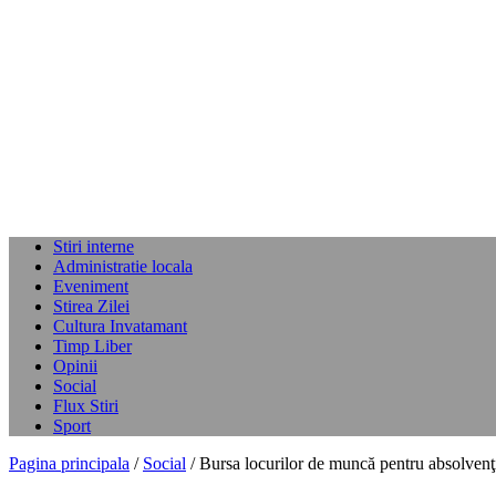
Stiri interne
Administratie locala
Eveniment
Stirea Zilei
Cultura Invatamant
Timp Liber
Opinii
Social
Flux Stiri
Sport
Pagina principala
/
Social
/ Bursa locurilor de muncă pentru absolvenţ