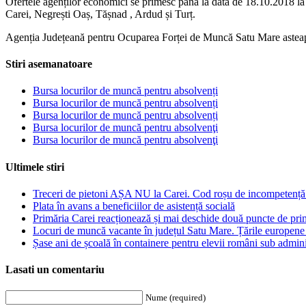
Ofertele agenților economici se primesc până la data de 18.10.2018 l
Carei, Negrești Oaș, Tășnad , Ardud și Turț.
Agenția Județeană pentru Ocuparea Forței de Muncă Satu Mare asteaptă t
Stiri asemanatoare
Bursa locurilor de muncă pentru absolvenți
Bursa locurilor de muncă pentru absolvenți
Bursa locurilor de muncă pentru absolvenți
Bursa locurilor de muncă pentru absolvenţi
Bursa locurilor de muncă pentru absolvenţi
Ultimele stiri
Treceri de pietoni AȘA NU la Carei. Cod roșu de incompetență 
Plata în avans a beneficiilor de asistență socială
Primăria Carei reacționează și mai deschide două puncte de prim
Locuri de muncă vacante în județul Satu Mare. Țările europen
Șase ani de școală în containere pentru elevii români sub adm
Lasati un comentariu
Nume (required)