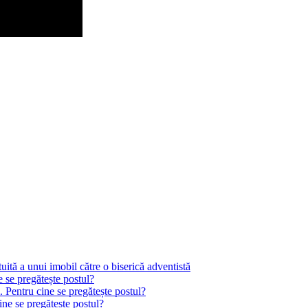
tă a unui imobil către o biserică adventistă
e se pregătește postul?
. Pentru cine se pregătește postul?
ine se pregătește postul?