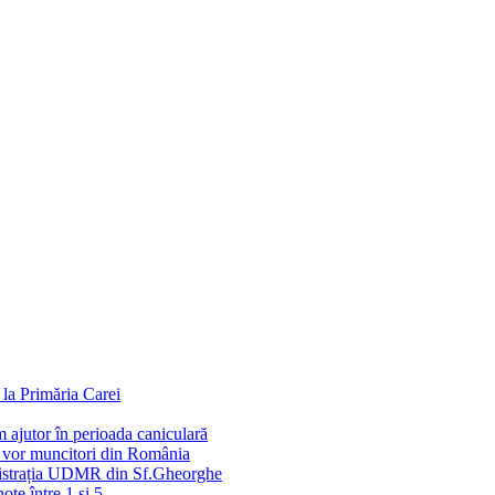
la Primăria Carei
 ajutor în perioada caniculară
e vor muncitori din România
inistrația UDMR din Sf.Gheorghe
ote între 1 și 5