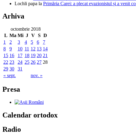
Lochli papa
la
Primăria Carei: a plecat evazionistul și a venit c
Arhiva
octombrie 2018
L
Ma
Mi
J
V
S
D
1
2
3
4
5
6
7
8
9
10
11
12
13
14
15
16
17
18
19
20
21
22
23
24
25
26
27
28
29
30
31
« sept.
nov. »
Presa
Calendar ortodox
Radio