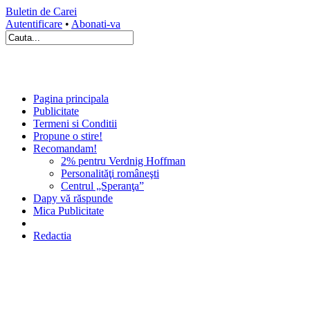
Buletin de Carei
Autentificare
•
Abonati-va
Pagina principala
Publicitate
Termeni si Conditii
Propune o stire!
Recomandam!
2% pentru Verdnig Hoffman
Personalităţi româneşti
Centrul „Speranţa”
Dapy vă răspunde
Mica Publicitate
Redactia