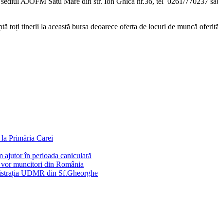
a sediul AJOFM Satu Mare din str. Ion Ghica nr.36, tel 0261/770237 sau
oți tinerii la această bursa deoarece oferta de locuri de muncă oferită 
la Primăria Carei
 ajutor în perioada caniculară
e vor muncitori din România
inistrația UDMR din Sf.Gheorghe