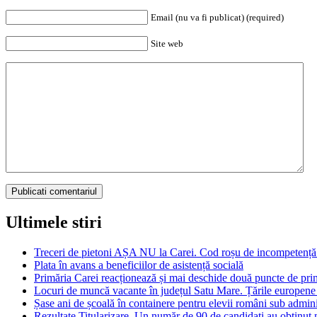
Email (nu va fi publicat) (required)
Site web
Ultimele stiri
Treceri de pietoni AȘA NU la Carei. Cod roșu de incompetență 
Plata în avans a beneficiilor de asistență socială
Primăria Carei reacționează și mai deschide două puncte de prim
Locuri de muncă vacante în județul Satu Mare. Țările europen
Șase ani de școală în containere pentru elevii români sub adm
Rezultate Titularizare. Un număr de 90 de candidați au obținut n