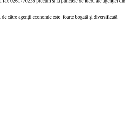
 fax 0261770238 precum și la punctele de lucru ale agenției din
de către agenții economic este foarte bogată și diversificată.