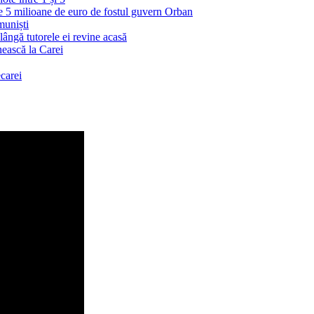
 5 milioane de euro de fostul guvern Orban
muniști
ângă tutorele ei revine acasă
nească la Carei
carei