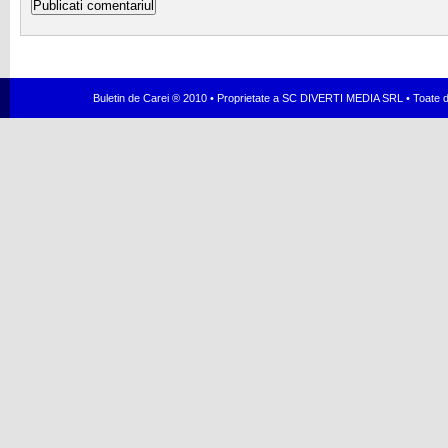
Buletin de Carei ® 2010 • Proprietate a SC DIVERTI MEDIA SRL • Toate dr