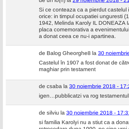
de un io(n) la
29 noiembrie 2018 - 2
Si ce conteaza ca a pierdut castelul
orice: in timpul ocupatiei unguresti 
1942, Melinda Karoly IL DONEAZA IA
placa comemorativa a evenimentului.
a donat ceea ce nu-i apartinea.
de Balog Gheorghe8 la
30 noiembri
Castelul în 1907 a fost donat de către
maghiar prin testament
de csaba la
30 noiembrie 2018 - 17:
igen…pubblicatzi va rog testamentul
de silviu la
30 noiembrie 2018 - 17:3
si familia Karolyi nu a stiut ca a don
retrocedare dupa 1990. pe cine vrei 