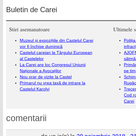
Buletin de Carei
Stiri asemanatoare
Ultimele s
Muzeul și expozițiile din Castelul Carei
Poliți
vor fi închise duminică
infrac
Castelul careian la Târgului European
AJOFM
al Castelelor
sătmăr
La Carei are loc Congresul Uniunii
Primăr
Naționale a Avocaților
pe ti
Nou orar de vizite la Castel
Schim
Primarul nu vrea taxă de intrare la
Rugăc
Castelul Karolyi
Trecer
Cod r
Carei
comentarii