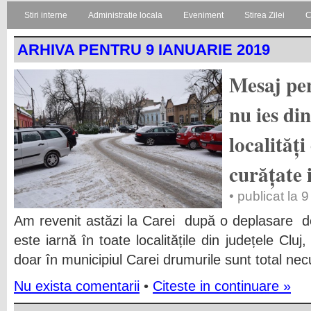
Stiri interne
Administratie locala
Eveniment
Stirea Zilei
C
ARHIVA PENTRU 9 IANUARIE 2019
Mesaj pen
nu ies din
localităț
curățate 
• publicat la 
Am revenit astăzi la Carei după o deplasare de
este iarnă în toate localitățile din județele Clu
doar în municipiul Carei drumurile sunt total nec
Nu exista comentarii
•
Citeste in continuare »