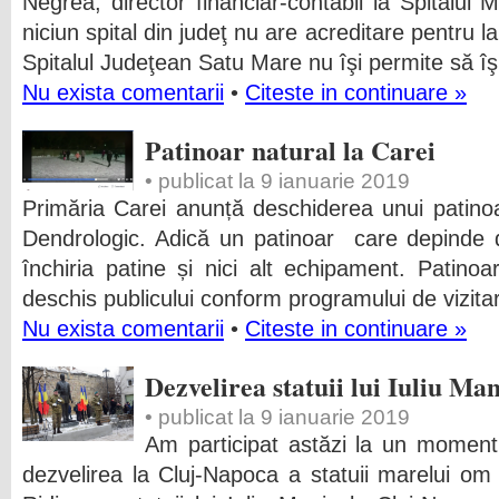
Negrea, director financiar-contabil la Spitalul 
niciun spital din judeţ nu are acreditare pentru l
Spitalul Judeţean Satu Mare nu îşi permite să îş
Nu exista comentarii
•
Citeste in continuare »
Patinoar natural la Carei
• publicat la 9 ianuarie 2019
Primăria Carei anunță deschiderea unui patinoar
Dendrologic. Adică un patinoar care depinde 
închiria patine și nici alt echipament. Patinoa
deschis publicului conform programului de vizita
Nu exista comentarii
•
Citeste in continuare »
Dezvelirea statuii lui Iuliu M
• publicat la 9 ianuarie 2019
Am participat astăzi la un moment
dezvelirea la Cluj-Napoca a statuii marelui om po