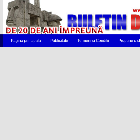
Pagina principala
Publicitate
Termeni si Conditii
Propune o st