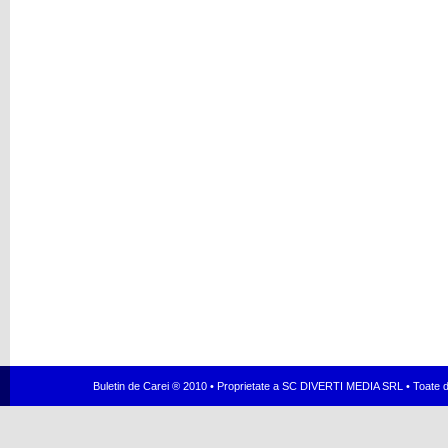
Buletin de Carei ® 2010 • Proprietate a SC DIVERTI MEDIA SRL • Toate dr