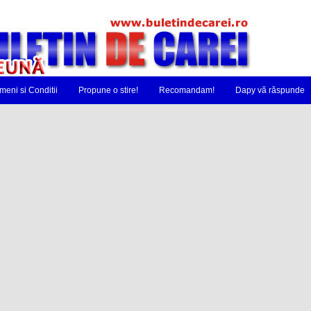
meni si Conditii
Propune o stire!
Recomandam!
Dapy vă răspunde