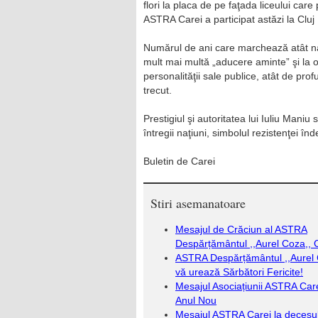
flori la placa de pe faţada liceului car
ASTRA Carei a participat astăzi la Cluj
Numărul de ani care marchează atât naşte
mult mai multă „aducere aminte” şi la o
personalităţii sale publice, atât de pro
trecut.
Prestigiul şi autoritatea lui Iuliu Mani
întregii naţiuni, simbolul rezistenţei înd
Buletin de Carei
Stiri asemanatoare
Mesajul de Crăciun al ASTRA
Despărțământul ,,Aurel Coza,, 
ASTRA Despărțământul ,,Aurel 
vă urează Sărbători Fericite!
Mesajul Asociațiunii ASTRA Car
Anul Nou
Mesajul ASTRA Carei la decesu