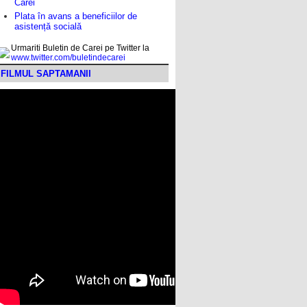
Carei
Plata în avans a beneficiilor de
asistență socială
Urmariti Buletin de Carei pe Twitter la
www.twitter.com/buletindecarei
FILMUL SAPTAMANII