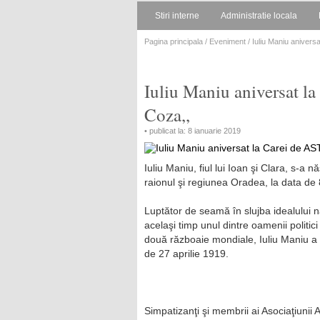
Stiri interne
Administratie locala
Pagina principala
/
Eveniment
/ Iuliu Maniu anivers
Iuliu Maniu aniversat l
Coza,,
• publicat la: 8 ianuarie 2019
Iuliu Maniu, fiul lui Ioan şi Clara, s-a
raionul şi regiunea Oradea, la data de
Luptător de seamă în slujba idealului na
acelaşi timp unul dintre oamenii politici
două războaie mondiale, Iuliu Maniu a f
de 27 aprilie 1919.
Simpatizanţi şi membrii ai Asociaţiuni