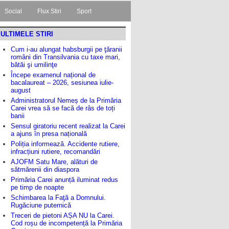
Social
Flux Stiri
Sport
ULTIMELE STIRI
Cum i-au alungat habsburgii pe ţăranii
români din Transilvania cu taxe mari,
bătăi şi umilinţe
Începe examenul național de
bacalaureat – 2026, sesiunea iulie-
august
Administratorul Nemeș de la Primăria
Carei vrea să se facă de râs de toți
banii
Sensul giratoriu recent realizat la Carei
a ajuns în presa națională
Poliția informează. Accidente rutiere,
infracțiuni rutiere, recomandări
AJOFM Satu Mare, alături de
sătmărenii din diaspora
Primăria Carei anunță iluminat redus
pe timp de noapte
Schimbarea la Faţă a Domnului.
Rugăciune puternică
Treceri de pietoni AȘA NU la Carei.
Cod roșu de incompetență la Primăria