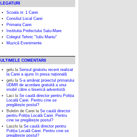
LEGATURI
Scoala nr. 1 Carei
Consiliul Local Carei
Primaria Carei
Institutia Prefectului Satu-Mare
Colegiul Tehnic "Iuliu Maniu"
Muzică Evenimente
ULTIMELE COMENTARII
gelu
la
Sensul giratoriu recent realizat
la Carei a ajuns în presa națională
gelu
la
S-a amânat proiectul primarului
UDMR de acordare gratuită a unui
imobil către o biserică adventistă
Laci
la
Se caută director pentru Poliția
Locală Carei. Pentru cine se
pregătește postul?
Buletin de Carei
la
Se caută director
pentru Poliția Locală Carei. Pentru
cine se pregătește postul?
Laszlo
la
Se caută director pentru
Poliția Locală Carei. Pentru cine se
pregătește postul?