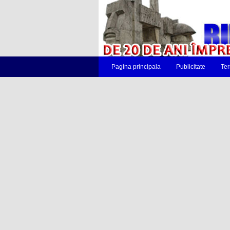
Pagina principala
Publicitate
Ter