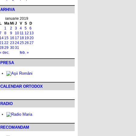
ARHIVA
ianuarie 2019
L
Ma
Mi
J
V
S
D
1
2
3
4
5
6
7
8
9
10
11
12
13
14
15
16
17
18
19
20
21
22
23
24
25
26
27
28
29
30
31
« dec.
feb. »
PRESA
CALENDAR ORTODOX
RADIO
RECOMANDAM