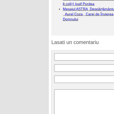
lt.col(r) Iosif Pordea
Mesajul ASTRA, Despărțământu
,,Aurel Coza,, Carei de Învierea
Domnului
Lasati un comentariu