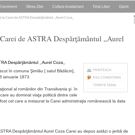
Eveniment
Stirea Zilei
Cultura Invatamant
Timp Liber
Opinii
at la Carei de ASTRA Despărţământul ,,Aurel Coza,,
a Carei de ASTRA Despărţământul ,,Aurel
PRINTEAZA
 născut în comuna Şimlău [ satul Bădăcin],
 8 ianuarie 1873.
RSS COMENTARII
TRIMITE EMAIL
ţional al românilor din Transilvania şi în
 care au dominat viaţa politică dintre cele
ost cel care a instaurat la Carei administraţia românească la data
i ASTRA Despărţământul Aurel Coza Carei au depus astăzi o jerbă de