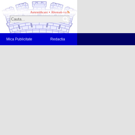
Autentificare
•
Abonati-va
Mica Publicitate
Redactia