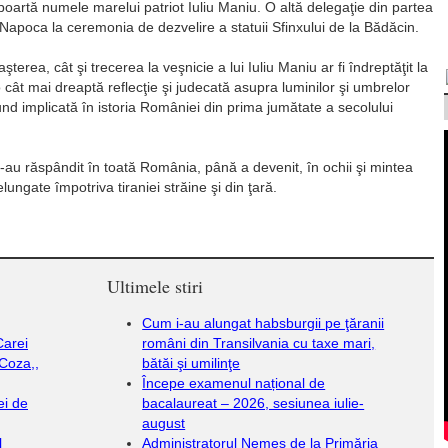
e poartă numele marelui patriot Iuliu Maniu. O altă delegaţie din partea
 Napoca la ceremonia de dezvelire a statuii Sfinxului de la Bădăcin.
rea, cât şi trecerea la veşnicie a lui Iuliu Maniu ar fi îndreptăţit la
 cât mai dreaptă reflecţie şi judecată asupra luminilor şi umbrelor
fund implicată în istoria României din prima jumătate a secolului
u s-au răspândit în toată România, până a devenit, în ochii şi mintea
elungate împotriva tiraniei străine şi din ţară.
Ultimele stiri
Cum i-au alungat habsburgii pe ţăranii
Carei
români din Transilvania cu taxe mari,
Coza,,
bătăi şi umilinţe
Începe examenul național de
ei de
bacalaureat – 2026, sesiunea iulie-
august
l
Administratorul Nemeș de la Primăria