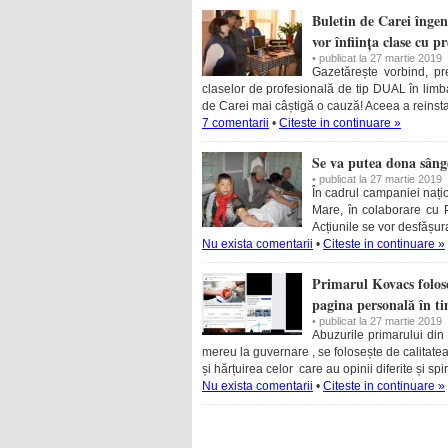
Buletin de Carei îng
vor înființa clase cu 
• publicat la 27 martie 2019
Gazetărește vorbind, pr
claselor de profesională de tip DUAL în limb
de Carei mai câștigă o cauză! Aceea a reinstau
7 comentarii
•
Citeste in continuare »
Se va putea dona sânge
• publicat la 27 martie 2019
În cadrul campaniei nați
Mare, în colaborare cu 
Acțiunile se vor desfășura
Nu exista comentarii
•
Citeste in continuare »
Primarul Kovacs folose
pagina personală în t
• publicat la 27 martie 2019
Abuzurile primarului di
mereu la guvernare , se folosește de calitate
și hărțuirea celor care au opinii diferite și spir
Nu exista comentarii
•
Citeste in continuare »