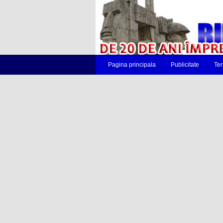
Pagina principala
Publicitate
Ter