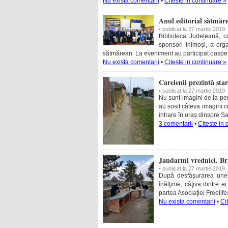
Nu exista comentarii
•
Citeste in continuare »
Anul editorial sătmăre
• publicat la 27 martie 2019
Biblioteca Județeană, c
sponsori inimoși, a org
sătmărean. La eveniment au participat oaspeți 
Nu exista comentarii
•
Citeste in continuare »
Careienii prezintă sta
• publicat la 27 martie 2019
Nu sunt imagini de la per
au sosit câteva imagini cu
intrare în oraș dinspre S
3 comentarii
•
Citeste in 
Jandarmi vrednici. Br
• publicat la 27 martie 2019
După desfășurarea unei
înălţime, câţiva dintre e
partea Asociaţiei Freelif
Nu exista comentarii
•
Ci