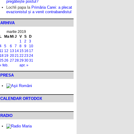
pregătește postul?
Lochli papa
la
Primăria Carei: a plecat
evazionistul și a venit contrabandistul
ARHIVA
martie 2019
L
Ma
Mi
J
V
S
D
1
2
3
4
5
6
7
8
9
10
11
12
13
14
15
16
17
18
19
20
21
22
23
24
25
26
27
28
29
30
31
« feb.
apr. »
PRESA
CALENDAR ORTODOX
RADIO