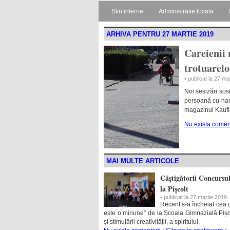
Stiri interne
Administratie locala
ARHIVA PENTRU 27 MARTIE 2019
Careienii 
trotuarelo
• publicat la 27 ma
Noi sesizări sos
persoană cu hand
magazinul Kaufl
Nu exista coment
MAI MULTE ARTICOLE
Câștigătorii Concursu
la Pișcolt
• publicat la 27 martie 2019
Recent s-a încheiat cea
este o minune” de la Școala Gimnazială Pișcolt
și stimulării creativității, a spiritului