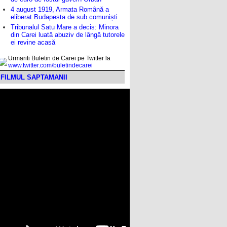
4 august 1919, Armata Română a
eliberat Budapesta de sub comuniști
Tribunalul Satu Mare a decis: Minora
din Carei luată abuziv de lângă tutorele
ei revine acasă
Urmariti Buletin de Carei pe Twitter la
www.twitter.com/buletindecarei
FILMUL SAPTAMANII