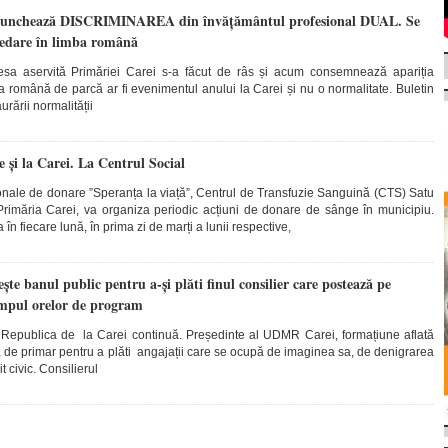
enunchează DISCRIMINAREA din învățământul profesional DUAL. Se
predare în limba română
esa aservită Primăriei Carei s-a făcut de râs și acum consemnează apariția
a română de parcă ar fi evenimentul anului la Carei și nu o normalitate. Buletin
rării normalității
 și la Carei. La Centrul Social
onale de donare ”Speranța la viață”, Centrul de Transfuzie Sanguină (CTS) Satu
Primăria Carei, va organiza periodic acțiuni de donare de sânge în municipiu.
 în fiecare lună, în prima zi de marți a lunii respective,
ște banul public pentru a-și plăti finul consilier care postează pe
impul orelor de program
n Republica de la Carei continuă. Președinte al UDMR Carei, formațiune aflată
a de primar pentru a plăti angajații care se ocupă de imaginea sa, de denigrarea
it civic. Consilierul