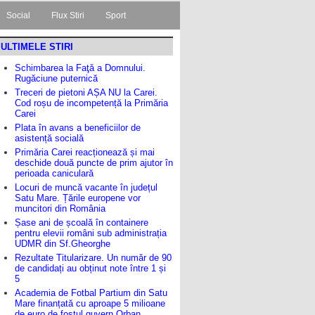
Social
Flux Stiri
Sport
ULTIMELE STIRI
Schimbarea la Faţă a Domnului.
Rugăciune puternică
Treceri de pietoni AȘA NU la Carei.
Cod roșu de incompetență la Primăria
Carei
Plata în avans a beneficiilor de
asistență socială
Primăria Carei reacționează și mai
deschide două puncte de prim ajutor în
perioada caniculară
Locuri de muncă vacante în județul
Satu Mare. Țările europene vor
muncitori din România
Șase ani de școală în containere
pentru elevii români sub administrația
UDMR din Sf.Gheorghe
Rezultate Titularizare. Un număr de 90
de candidați au obținut note între 1 și
5
Academia de Fotbal Partium din Satu
Mare finanțată cu aproape 5 milioane
de euro de fostul guvern Orban