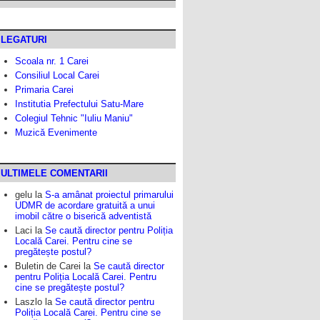
LEGATURI
Scoala nr. 1 Carei
Consiliul Local Carei
Primaria Carei
Institutia Prefectului Satu-Mare
Colegiul Tehnic "Iuliu Maniu"
Muzică Evenimente
ULTIMELE COMENTARII
gelu
la
S-a amânat proiectul primarului
UDMR de acordare gratuită a unui
imobil către o biserică adventistă
Laci
la
Se caută director pentru Poliția
Locală Carei. Pentru cine se
pregătește postul?
Buletin de Carei
la
Se caută director
pentru Poliția Locală Carei. Pentru
cine se pregătește postul?
Laszlo
la
Se caută director pentru
Poliția Locală Carei. Pentru cine se