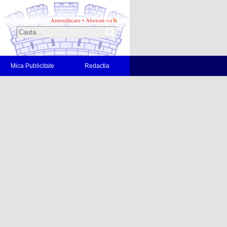
Autentificare
•
Abonati-va
Mica Publicitate
Redactia