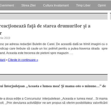
Eveniment
Stirea Zilei
Cultura Invatamant
Timp Liber
Opinii
reacționează față de starea drumurilor și a
r
rtie 2019
esc pe adresa redacției Buletin de Carei. De această dată se trimit imagini cu o
icap care trebuie să caute un loc potrivit pentru a putea traversa strada spre
and. Aceasta este trecerea de pietoni spre magazin ….
arii
•
Citeste in continuare »
lui Interjudețean ,,Aceasta e lumea mea! Și mama este o minune…” de
 de-a doua ediție a Concursului interjudetean ,,Aceasta e lumea mea!…Si mama
. ,,Prin derularea activităților ne-am propus să oferim posibilitatea valorificării