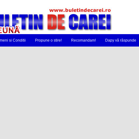
meni si Conditii
Propune o stire!
Recomandam!
Dapy vă răspunde