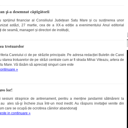
an și-a desemnat câștigătorii
u sprijinul financiar al Consiliului Județean Satu Mare și cu susținerea unor
anizat astăzi, 27 martie, cea de a XX-a ediție a evenimentului Anul editorial
de seamă, manageri și directori de instituții,
rea trotuarelor
iferia Careiului ci de pe străzile principale. Pe adresa redacției Buletin de Carei
 starea trotuarelor de pe străzi centrale cum ar fi strada Mihai Viteazu, artera de
atu Mare. Vă lăsăm să apreciați singuri care este
continuare »
avo lor!
 sesiuni straşnice de antrenament, pentru a menține jandarmii sătmăreni la
i au ales să-şi încheie ziua într-un mod inedit. Au răspuns invitaţiei venite din
esm care se ocupă de ocrotirea câinilor abandonaţi
teste in continuare »