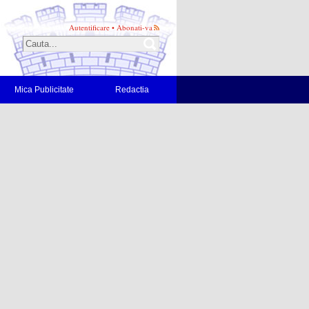
Autentificare
•
Abonati-va
Mica Publicitate
Redactia