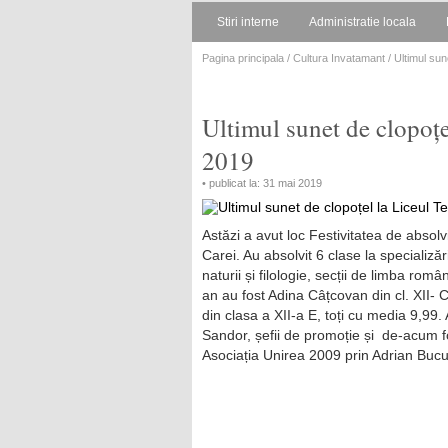
Stiri interne
Administratie locala
Pagina principala
/
Cultura Invatamant
/ Ultimul sun
Ultimul sunet de clopoțe
2019
• publicat la: 31 mai 2019
Astăzi a avut loc Festivitatea de absolvi
Carei. Au absolvit 6 clase la specializăr
naturii și filologie, secții de limba rom
an au fost Adina Câțcovan din cl. XII- C
din clasa a XII-a E, toți cu media 9,99. 
Sandor, șefii de promoție și de-acum foșt
Asociația Unirea 2009 prin Adrian Bucu