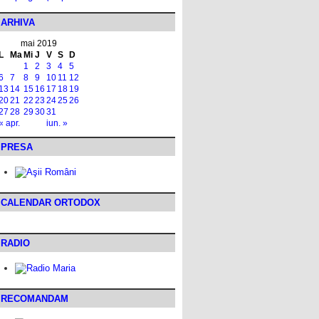
ARHIVA
mai 2019
L
Ma
Mi
J
V
S
D
1
2
3
4
5
6
7
8
9
10
11
12
13
14
15
16
17
18
19
20
21
22
23
24
25
26
27
28
29
30
31
« apr.
iun. »
PRESA
CALENDAR ORTODOX
RADIO
RECOMANDAM