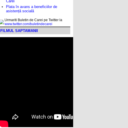
Carei
Plata în avans a beneficiilor de
asistență socială
Urmariti Buletin de Carei pe Twitter la
www.twitter.com/buletindecarei
FILMUL SAPTAMANII