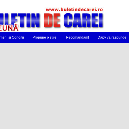
meni si Conditii
Propune o stire!
Recomandam!
Dapy vă răspunde