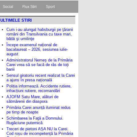
Social
Flux Stiri
Sport
ULTIMELE STIRI
Cum i-au alungat habsburgii pe ţăranii
români din Transilvania cu taxe mari,
bătăi şi umilinţe
Începe examenul național de
bacalaureat – 2026, sesiunea iulie-
august
Administratorul Nemeș de la Primăria
Carei vrea să se facă de râs de toți
banii
Sensul giratoriu recent realizat la Carei
a ajuns în presa națională
Poliția informează. Accidente rutiere,
infracțiuni rutiere, recomandări
AJOFM Satu Mare, alături de
sătmărenii din diaspora
Primăria Carei anunță iluminat redus
pe timp de noapte
Schimbarea la Faţă a Domnului.
Rugăciune puternică
Treceri de pietoni AȘA NU la Carei.
Cod roșu de incompetență la Primăria