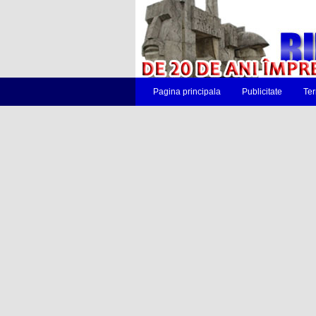
Pagina principala
Publicitate
Ter