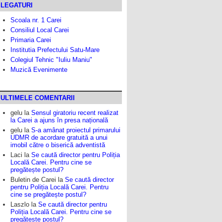
LEGATURI
Scoala nr. 1 Carei
Consiliul Local Carei
Primaria Carei
Institutia Prefectului Satu-Mare
Colegiul Tehnic "Iuliu Maniu"
Muzică Evenimente
ULTIMELE COMENTARII
gelu
la
Sensul giratoriu recent realizat
la Carei a ajuns în presa națională
gelu
la
S-a amânat proiectul primarului
UDMR de acordare gratuită a unui
imobil către o biserică adventistă
Laci
la
Se caută director pentru Poliția
Locală Carei. Pentru cine se
pregătește postul?
Buletin de Carei
la
Se caută director
pentru Poliția Locală Carei. Pentru
cine se pregătește postul?
Laszlo
la
Se caută director pentru
Poliția Locală Carei. Pentru cine se
pregătește postul?