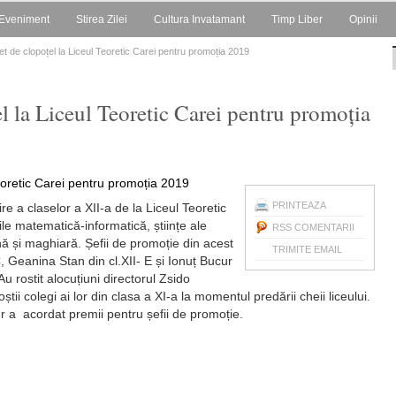
Eveniment
Stirea Zilei
Cultura Invatamant
Timp Liber
Opinii
et de clopoțel la Liceul Teoretic Carei pentru promoția 2019
l la Liceul Teoretic Carei pentru promoția
PRINTEAZA
re a claselor a XII-a de la Liceul Teoretic
ile matematică-informatică, științe ale
RSS COMENTARII
ână și maghiară. Șefii de promoție din acest
TRIMITE EMAIL
, Geanina Stan din cl.XII- E și Ionuț Bucur
Au rostit alocuțiuni directorul Zsido
ii colegi ai lor din clasa a XI-a la momentul predării cheii liceului.
r a acordat premii pentru șefii de promoție.