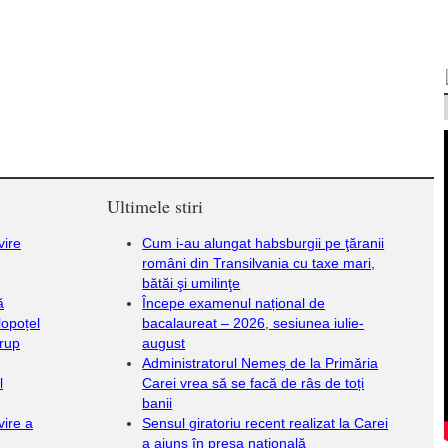
Ultimele stiri
vire
Cum i-au alungat habsburgii pe ţăranii
români din Transilvania cu taxe mari,
bătăi şi umilinţe
ă
Începe examenul național de
lopoțel
bacalaureat – 2026, sesiunea iulie-
Grup
august
Administratorul Nemeș de la Primăria
l
Carei vrea să se facă de râs de toți
banii
vire a
Sensul giratoriu recent realizat la Carei
a ajuns în presa națională