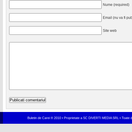
Nume (required)
Email (nu va fi pub
Site web
Buletin de Carei ® 2010 • Proprietate a SC DIVERTI MEDIA SRL • Toate dr