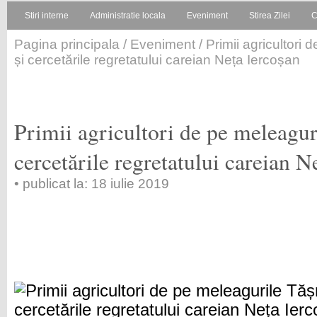
Stiri interne
Administratie locala
Eveniment
Stirea Zilei
C
Pagina principala
/
Eveniment
/ Primii agricultori
și cercetările regretatului careian Neța Iercoșan
Primii agricultori de pe meleagur
cercetările regretatului careian N
• publicat la: 18 iulie 2019