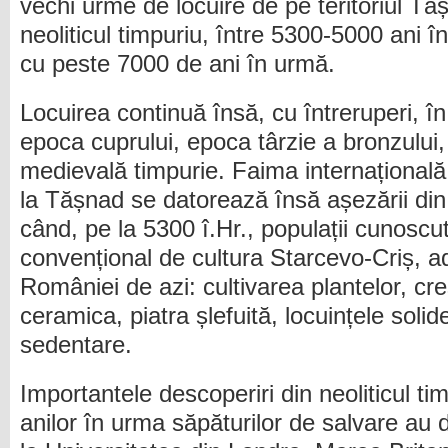
vechi urme de locuire de pe teritoriul Tă
neoliticul timpuriu, între 5300-5000 ani î
cu peste 7000 de ani în urmă.
Locuirea continuă însă, cu întreruperi, în 
epoca cuprului, epoca târzie a bronzului
medievală timpurie. Faima internațională 
la Tășnad se datorează însă așezării din 
când, pe la 5300 î.Hr., populații cunosc
convențional de cultura Starcevo-Criș, a
României de azi: cultivarea plantelor, cr
ceramica, piatra șlefuită, locuințele solide
sedentare.
Importantele descoperiri din neoliticul ti
anilor în urma săpăturilor de salvare au