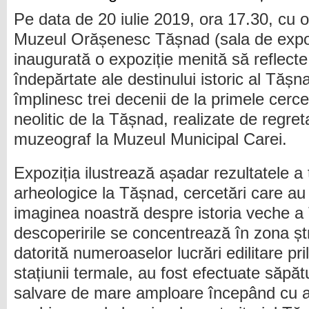
Pe data de 20 iulie 2019, ora 17.30, cu oc
Muzeul Orășenesc Tășnad (sala de expozi
inaugurată o expoziție menită să reflecte
îndepărtate ale destinului istoric al Tășn
împlinesc trei decenii de la primele cercet
neolitic de la Tășnad, realizate de regre
muzeograf la Muzeul Municipal Carei.
Expoziția ilustrează așadar rezultatele a 
arheologice la Tășnad, cercetări care au 
imaginea noastră despre istoria veche a
descoperirile se concentrează în zona șt
datorită numeroaselor lucrări edilitare pri
stațiunii termale, au fost efectuate săpăt
salvare de mare amploare începând cu a