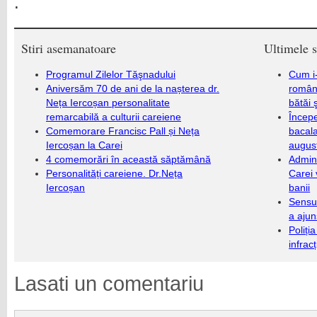
.
Stiri asemanatoare
Ultimele s
Programul Zilelor Tăşnadului
Cum i-
Aniversăm 70 de ani de la nașterea dr.
români
Neța Iercoșan personalitate
bătăi 
remarcabilă a culturii careiene
Încep
Comemorare Francisc Pall și Neța
bacala
Iercoșan la Carei
augus
4 comemorări în această săptămână
Admini
Personalități careiene. Dr.Neța
Carei 
Iercoșan
banii
Sensul
a ajun
Poliți
infrac
Lasati un comentariu