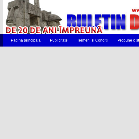
Pagina principala
Publicitate
Termeni si Conditii
Propune o st