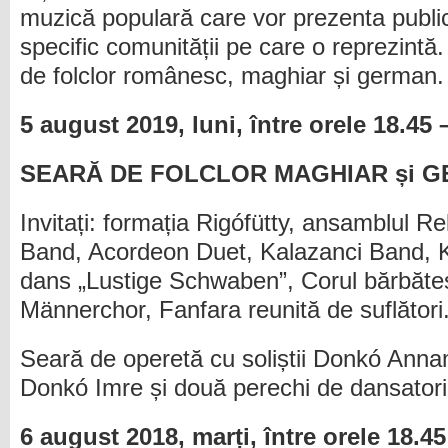
muzică populară care vor prezenta public
specific comunității pe care o reprezintă.
de folclor românesc, maghiar și german.
5 august 2019, luni, între orele 18.45 
SEARĂ DE FOLCLOR MAGHIAR și 
Invitați: formația Rigófütty, ansamblul R
Band, Acordeon Duet, Kalazanci Band, Ka
dans „Lustige Schwaben”, Corul bărbăt
Männerchor, Fanfara reunită de suflători
Seară de operetă cu soliștii Donkó Anna
Donkó Imre și două perechi de dansatori
6 august 2018, marți, între orele 18.4