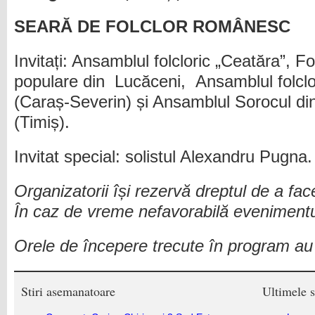
SEARĂ DE FOLCLOR ROMÂNESC
Invitați: Ansamblul folcloric „Ceatăra”, F
populare din Lucăceni, Ansamblul folclor
(Caraș-Severin) și Ansamblul Sorocul d
(Timiș).
Invitat special: solistul Alexandru Pugna.
Organizatorii își rezervă dreptul de a fac
În caz de vreme nefavorabilă evenimentul
Orele de începere trecute în program au 
Stiri asemanatoare
Ultimele s