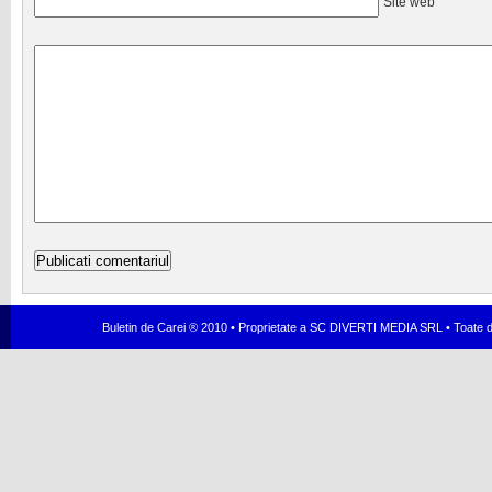
Site web
Buletin de Carei ® 2010 • Proprietate a SC DIVERTI MEDIA SRL • Toate dr