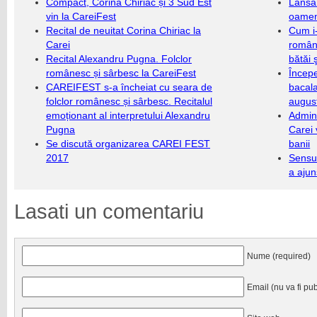
Compact, Corina Chiriac și 3 Sud Est
Lansa
vin la CareiFest
oameni
Recital de neuitat Corina Chiriac la
Cum i-
Carei
români
Recital Alexandru Pugna. Folclor
bătăi 
românesc și sârbesc la CareiFest
Încep
CAREIFEST s-a încheiat cu seara de
bacala
folclor românesc și sârbesc. Recitalul
augus
emoționant al interpretului Alexandru
Admini
Pugna
Carei 
Se discută organizarea CAREI FEST
banii
2017
Sensul
a ajun
Lasati un comentariu
Nume (required)
Email (nu va fi pub