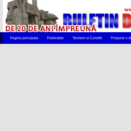
Pagina principala
Publicitate
Termeni si Conditii
Propune o st