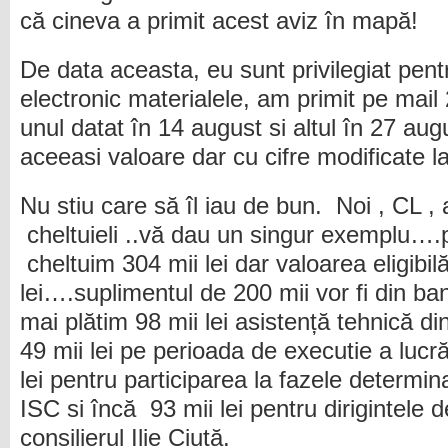
că cineva a primit acest aviz în mapă!
De data aceasta, eu sunt privilegiat pent
electronic materialele, am primit pe mail 
unul datat în 14 august si altul în 27 a
aceeasi valoare dar cu cifre modificate la
Nu stiu care să îl iau de bun. Noi , CL 
cheltuieli ..vă dau un singur exemplu….p
cheltuim 304 mii lei dar valoarea eligibi
lei….suplimentul de 200 mii vor fi din ban
mai plătim 98 mii lei asistență tehnică din
49 mii lei pe perioada de executie a lucră
lei pentru participarea la fazele determin
ISC si încă 93 mii lei pentru dirigintele d
consilierul Ilie Ciută.