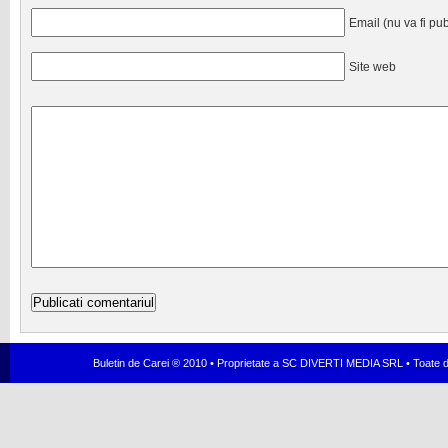
Email (nu va fi pub
Site web
Buletin de Carei ® 2010 • Proprietate a SC DIVERTI MEDIA SRL • Toate dr