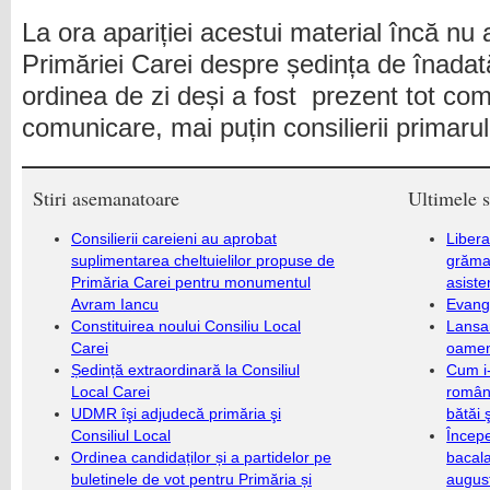
La ora apariției acestui material încă nu
Primăriei Carei despre ședința de înadat
ordinea de zi deși a fost prezent tot co
comunicare, mai puțin consilierii primarul
Stiri asemanatoare
Ultimele s
Consilierii careieni au aprobat
Libera
suplimentarea cheltuielilor propuse de
grămad
Primăria Carei pentru monumentul
asiste
Avram Iancu
Evang
Constituirea noului Consiliu Local
Lansa
Carei
oameni
Ședință extraordinară la Consiliul
Cum i-
Local Carei
români
UDMR îşi adjudecă primăria şi
bătăi 
Consiliul Local
Încep
Ordinea candidaților și a partidelor pe
bacala
buletinele de vot pentru Primăria și
augus