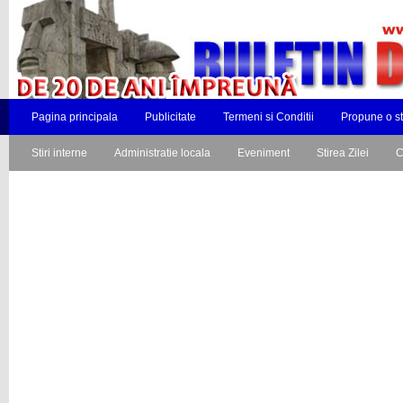
Pagina principala
Publicitate
Termeni si Conditii
Propune o st
Stiri interne
Administratie locala
Eveniment
Stirea Zilei
C