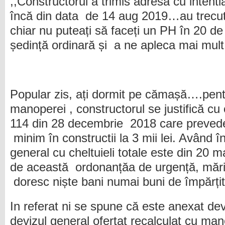
,,Constructorul a trimis adresa cu inte
încă din data de 14 aug 2019…au trecu
chiar nu puteați să faceți un PH în 20 de
ședință ordinară și a ne apleca mai mult
Popular zis, ați dormit pe cămașă….pentr
manoperei , constructorul se justifică c
114 din 28 decembrie 2018 care prevede 
minim în constructii la 3 mii lei. Având î
general cu cheltuieli totale este din 20 m
de această ordonanțăa de urgență, mărir
doresc niște bani numai buni de împărțit
In referat ni se spune că este anexat devi
devizul general ofertat recalculat cu ma