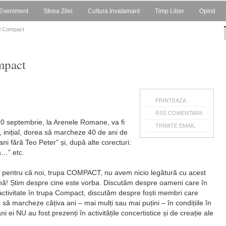
Eveniment
Stirea Zilei
Cultura Invatamant
Timp Liber
Opinii
ei Compact
mpact
PRINTEAZA
RSS COMENTARII
20 septembrie, la Arenele Romane, va fi
TRIMITE EMAIL
inițial, dorea să marcheze 40 de ani de
 ani fără Teo Peter” și, după alte corecturi:
ă…” etc.
 pentru că noi, trupa COMPACT, nu avem nicio legătură cu acest
ă! Știm despre cine este vorba. Discutăm despre oameni care în
activitate în trupa Compact, discutăm despre foști membri care
 să marcheze câțiva ani – mai mulți sau mai puțini – în condițiile în
 ei NU au fost prezenți în activitățile concertistice și de creație ale