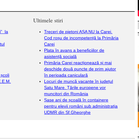
Ultimele stiri
” la
Treceri de pietoni AȘA NU la Carei.
Cod roșu de incompetență la Primăria
tul
Carei
Plata în avans a beneficiilor de
asistență socială
Primăria Carei reacționează și mai
deschide două puncte de prim ajutor
școli
în perioada caniculară
E.E.M.
Locuri de muncă vacante în județul
Satu Mare. Țările europene vor
muncitori din România
Șase ani de școală în containere
pentru elevii români sub administrația
UDMR din Sf.Gheorghe