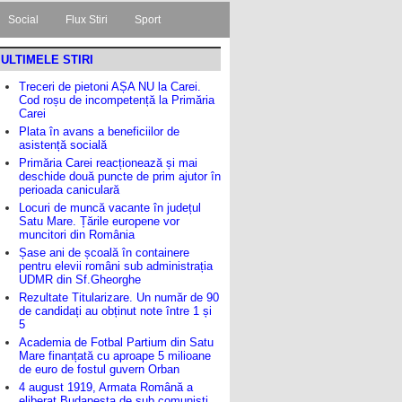
Social
Flux Stiri
Sport
ULTIMELE STIRI
Treceri de pietoni AȘA NU la Carei.
Cod roșu de incompetență la Primăria
Carei
Plata în avans a beneficiilor de
asistență socială
Primăria Carei reacționează și mai
deschide două puncte de prim ajutor în
perioada caniculară
Locuri de muncă vacante în județul
Satu Mare. Țările europene vor
muncitori din România
Șase ani de școală în containere
pentru elevii români sub administrația
UDMR din Sf.Gheorghe
Rezultate Titularizare. Un număr de 90
de candidați au obținut note între 1 și
5
Academia de Fotbal Partium din Satu
Mare finanțată cu aproape 5 milioane
de euro de fostul guvern Orban
4 august 1919, Armata Română a
eliberat Budapesta de sub comuniști