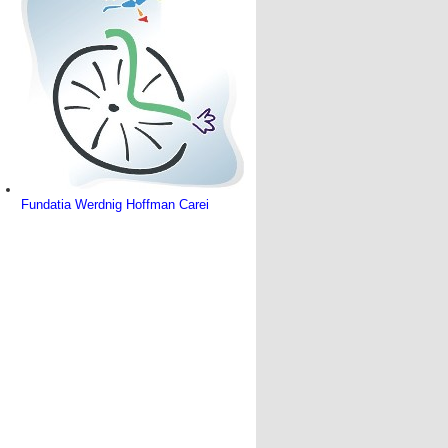
Fundatia Werdnig Hoffman Carei