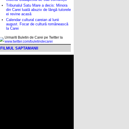
Tribunalul Satu Mare a decis: Minora
din Carei luată abuziv de lângă tutorele
ei revine acasă
Calendar cultural careian al lunii
august. Focar de cultură românească
la Carei
Urmariti Buletin de Carei pe Twitter la
www.twitter.com/buletindecarei
FILMUL SAPTAMANII