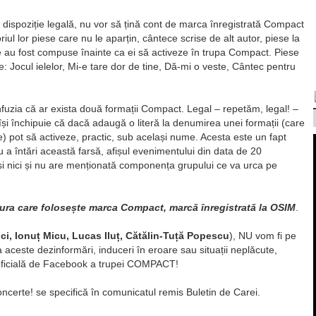
ispoziție legală, nu vor să țină cont de marca înregistrată Compact
riul lor piese care nu le aparțin, cântece scrise de alt autor, piese la
re au fost compuse înainte ca ei să activeze în trupa Compact. Piese
 Jocul ielelor, Mi-e tare dor de tine, Dă-mi o veste, Cântec pentru
nfuzia că ar exista două formații Compact. Legal – repetăm, legal! –
și închipuie că dacă adaugă o literă la denumirea unei formații (care
te) pot să activeze, practic, sub același nume. Acesta este un fapt
ru a întări această farsă, afișul evenimentului din data de 20
 și nici și nu are menționată componența grupului ce va urca pe
ura care folosește marca Compact, marcă înregistrată la OSIM
.
ci, Ionuț Micu, Lucas Iluț, Cătălin-Tuță Popescu
), NU vom fi pe
 aceste dezinformări, induceri în eroare sau situații neplăcute,
a oficială de Facebook a trupei COMPACT!
certe! se specifică în comunicatul remis Buletin de Carei.