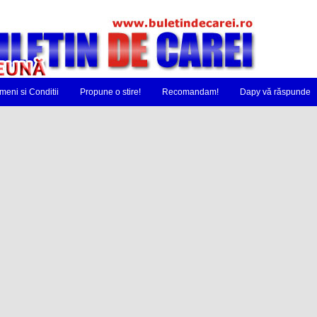
meni si Conditii
Propune o stire!
Recomandam!
Dapy vă răspunde