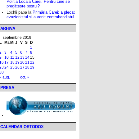
Poliția Locală Carei. Pentru cine se
pregătește postul?
Lochli papa
la
Primăria Carei: a plecat
evazionistul și a venit contrabandistul
ARHIVA
septembrie 2019
L
Ma
Mi
J
V
S
D
1
2
3
4
5
6
7
8
9
10
11
12
13
14
15
16
17
18
19
20
21
22
23
24
25
26
27
28
29
30
« aug.
oct. »
PRESA
CALENDAR ORTODOX