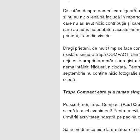
Discutăm despre oameni care ignoră o d
și nu au nicio jenă să includă în reperto
care nu au avut nicio contribuție și ca
care au adus notorietatea acestui nume:
prieteni, Fata din vis etc.
Dragi prieteni, de mult timp se face co
există o singură trupă COMPACT. Unii î
deja este proprietara mărcii înregistra
nemaiîntâlnit. Nicăieri, niciodată. Pent
septembrie nu conține nicio fotografie
scenă.
Trupa Compact este și a rămas sing
Pe scurt: noi, trupa Compact (
Paul Ciu
scenă la acel eveniment! Pentru a evita
urmăriți activitatea noastră pe pagin
Să ne vedem cu bine la următoarele con