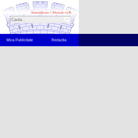
Autentificare
•
Abonati-va
Mica Publicitate
Redactia