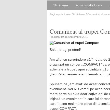
Stiri interne
Administratie locala
Pagina principala
/
Stiri interne
/ Comunicat al trup
Comunicat al trupei Co
• publicat la: 16 septembrie 2019
Salut, dragi prieteni!
Am aflat cu surprindere că în data de 
organizat un concert „COMPACT” care, 
activitate a trupei, apoi subintitulat „15
„Teo Peter reunește emblematica trup
Spunem că „am aflat” de acest concert
eveniment. Noi NU vom fi pe acea scen
mare parte au avut doar câțiva ani de 
inițiază un eveniment în care își doresc
care în cea mai mare parte din acești ani
trupei COMPACT.