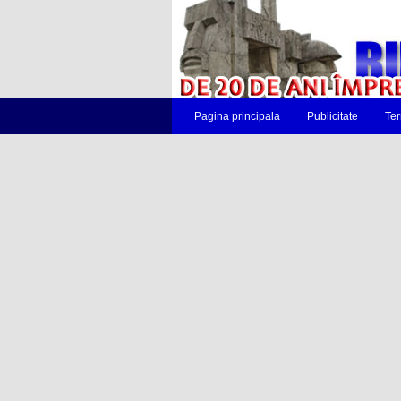
Pagina principala
Publicitate
Ter