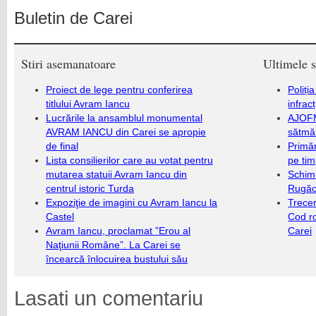
Buletin de Carei
Stiri asemanatoare
Ultimele s
Proiect de lege pentru conferirea
Poliți
titlului Avram Iancu
infrac
Lucrările la ansamblul monumental
AJOFM
AVRAM IANCU din Carei se apropie
sătmăr
de final
Primăr
Lista consilierilor care au votat pentru
pe ti
mutarea statuii Avram Iancu din
Schim
centrul istoric Turda
Rugăc
Expoziţie de imagini cu Avram Iancu la
Trecer
Castel
Cod r
Avram Iancu, proclamat ”Erou al
Carei
Naţiunii Române”. La Carei se
încearcă înlocuirea bustului său
Lasati un comentariu