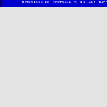
Buletin de Carei ® 2010 • Proprietate a SC DIVERTI MEDIA SRL • Toate dr