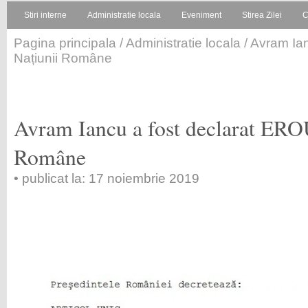
Stiri interne
Administratie locala
Eveniment
Stirea Zilei
C
Pagina principala
/
Administratie locala
/ Avram Ia
Națiunii Române
Avram Iancu a fost declarat EROU
Române
• publicat la: 17 noiembrie 2019