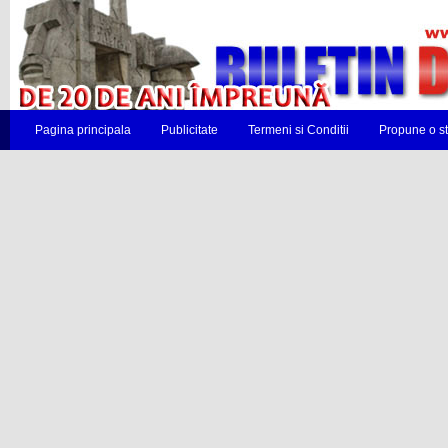
Pagina principala
Publicitate
Termeni si Conditii
Propune o st