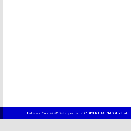
Buletin de Carei ® 2010 • Proprietate a SC DIVERTI MEDIA SRL • Toate dr