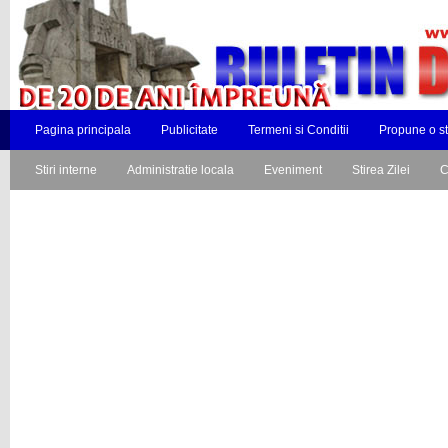
Pagina principala
Publicitate
Termeni si Conditii
Propune o st
Stiri interne
Administratie locala
Eveniment
Stirea Zilei
C