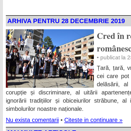
ARHIVA PENTRU 28 DECEMBRIE 2019
Cred în 
românes
• publicat la
Țară, țară, v
cei care pot 
delăsării, al
corupție și discriminare, al uitării apartene
ignorării tradițiilor și obiceiurilor străbune, al
simbolurilor noastre naționale.
Nu exista comentarii
•
Citeste in continuare »