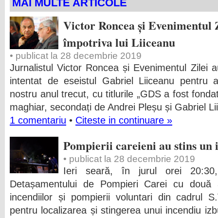
MAI MULTE ARTICOLE
Victor Roncea și Evenimentul Z
împotriva lui Liiceanu
• publicat la 28 decembrie 2019
Jurnalistul Victor Roncea și Evenimentul Zilei au
intentat de eseistul Gabriel Liiceanu pentru ar
nostru anul trecut, cu titlurile „GDS a fost fonda
maghiar, secondați de Andrei Pleșu și Gabriel Lii
1 comentariu
•
Citeste in continuare »
Pompierii careieni au stins un 
• publicat la 28 decembrie 2019
Ieri seară, în jurul orei 20:30
Detașamentului de Pompieri Carei cu două a
incendiilor și pompierii voluntari din cadrul S
pentru localizarea și stingerea unui incendiu izb