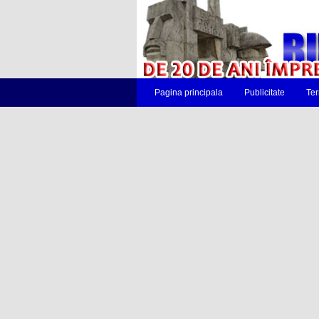
Pagina principala
Publicitate
Ter