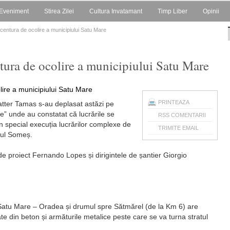
Eveniment
Stirea Zilei
Cultura Invatamant
Timp Liber
Opinii
 centura de ocolire a municipiului Satu Mare
ntura de ocolire a municipiului Satu Mare
PRINTEAZA
fatter Tamas s-au deplasat astăzi pe
e” unde au constatat că lucrările se
RSS COMENTARII
în special execuția lucrărilor complexe de
TRIMITE EMAIL
âul Someș.
e proiect Fernando Lopes și dirigintele de șantier Giorgio
 Satu Mare – Oradea și drumul spre Sătmărel (de la Km 6) are
e din beton și armăturile metalice peste care se va turna stratul