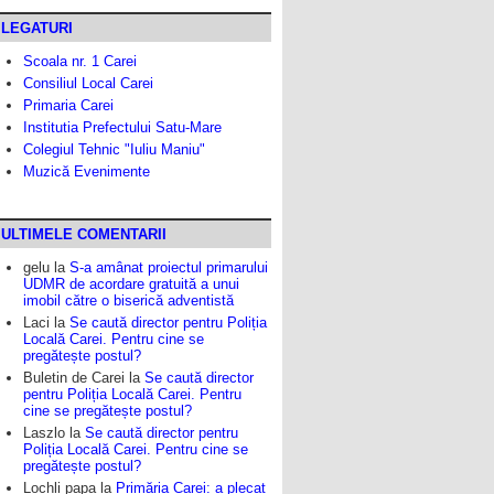
LEGATURI
Scoala nr. 1 Carei
Consiliul Local Carei
Primaria Carei
Institutia Prefectului Satu-Mare
Colegiul Tehnic "Iuliu Maniu"
Muzică Evenimente
ULTIMELE COMENTARII
gelu
la
S-a amânat proiectul primarului
UDMR de acordare gratuită a unui
imobil către o biserică adventistă
Laci
la
Se caută director pentru Poliția
Locală Carei. Pentru cine se
pregătește postul?
Buletin de Carei
la
Se caută director
pentru Poliția Locală Carei. Pentru
cine se pregătește postul?
Laszlo
la
Se caută director pentru
Poliția Locală Carei. Pentru cine se
pregătește postul?
Lochli papa
la
Primăria Carei: a plecat