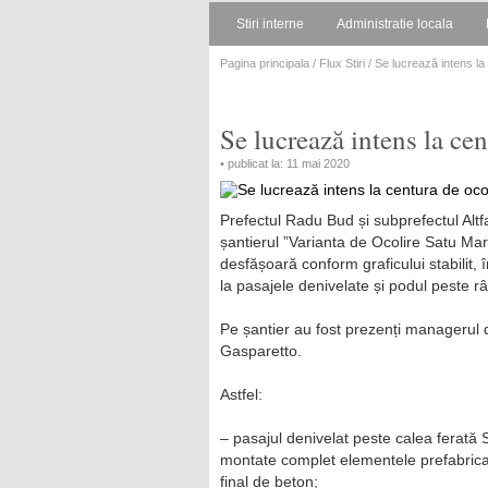
Stiri interne
Administratie locala
Pagina principala
/
Flux Stiri
/ Se lucrează intens la
Se lucrează intens la ce
• publicat la: 11 mai 2020
Prefectul Radu Bud și subprefectul Alt
șantierul ”Varianta de Ocolire Satu Mar
desfășoară conform graficului stabilit, 
la pasajele denivelate și podul peste r
Pe șantier au fost prezenți managerul d
Gasparetto.
Astfel:
– pasajul denivelat peste calea ferată
montate complet elementele prefabricat
final de beton;