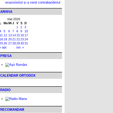
evazionistul și a venit contrabandistul
ARHIVA
mai 2020
L
Ma
Mi
J
V
S
D
1
2
3
4
5
6
7
8
9
10
11
12
13
14
15
16
17
18
19
20
21
22
23
24
25
26
27
28
29
30
31
« apr.
iun. »
PRESA
CALENDAR ORTODOX
RADIO
RECOMANDAM