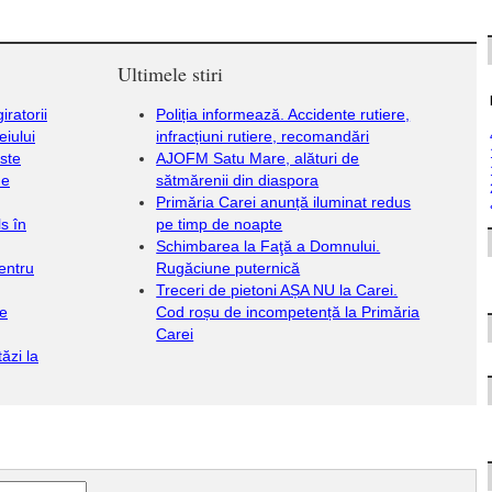
Ultimele stiri
iratorii
Poliția informează. Accidente rutiere,
iului
infracțiuni rutiere, recomandări
este
AJOFM Satu Mare, alături de
de
sătmărenii din diaspora
Primăria Carei anunță iluminat redus
s în
pe timp de noapte
Schimbarea la Faţă a Domnului.
entru
Rugăciune puternică
Treceri de pietoni AȘA NU la Carei.
de
Cod roșu de incompetență la Primăria
Carei
ăzi la