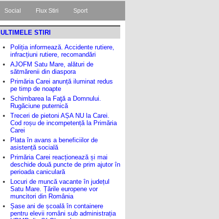
Social
Flux Stiri
Sport
ULTIMELE STIRI
Poliția informează. Accidente rutiere,
infracțiuni rutiere, recomandări
AJOFM Satu Mare, alături de
sătmărenii din diaspora
Primăria Carei anunță iluminat redus
pe timp de noapte
Schimbarea la Faţă a Domnului.
Rugăciune puternică
Treceri de pietoni AȘA NU la Carei.
Cod roșu de incompetență la Primăria
Carei
Plata în avans a beneficiilor de
asistență socială
Primăria Carei reacționează și mai
deschide două puncte de prim ajutor în
perioada caniculară
Locuri de muncă vacante în județul
Satu Mare. Țările europene vor
muncitori din România
Șase ani de școală în containere
pentru elevii români sub administrația