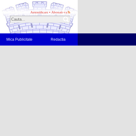
Autentificare
•
Abonati-va
Mica Publicitate
Redactia