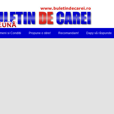
meni si Conditii
Propune o stire!
Recomandam!
Dapy vă răspunde