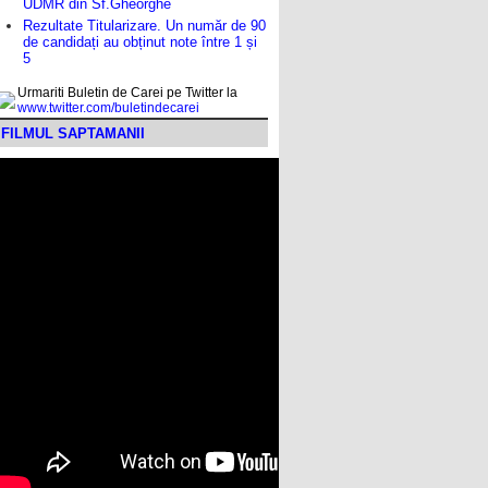
UDMR din Sf.Gheorghe
Rezultate Titularizare. Un număr de 90
de candidați au obținut note între 1 și
5
Urmariti Buletin de Carei pe Twitter la
www.twitter.com/buletindecarei
FILMUL SAPTAMANII