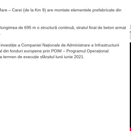
Mare – Carei (de la Km 9) are montate elementele prefabricate din
lungimea de 695 m o structură continuă, stratul final de beton armat
.
investiție a Companiei Naționale de Administrare a Infrastructurii
gral din fonduri europene prin POIM – Programul Operațional
 termen de execuție sfârșitul lunii iunie 2021.