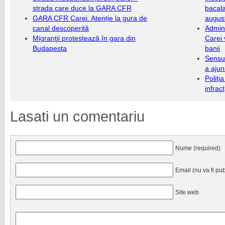
strada care duce la GARA CFR
bacala
GARA CFR Carei. Atenție la gura de
augus
canal descoperită
Admini
Migranţii protestează în gara din
Carei 
Budapesta
banii
Sensul
a ajun
Poliți
infrac
Lasati un comentariu
Nume (required)
Email (nu va fi pub
Site web