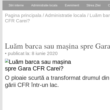
Stiri interne
Administratie locala
Eveniment
Stirea Zilei
C
Pagina principala
/
Administratie locala
/ Luăm bar
CFR Carei?
Luăm barca sau mașina spre Gar
• publicat la: 8 iunie 2020
O ploaie scurtă a transformat drumul din
gării CFR într-un lac.