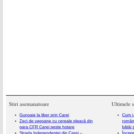
Stiri asemanatoare
Ultimele s
Gunoaie la liber prin Carei
Cum i-
Zeci de vagoane cu cereale pleacă din
români
gara CFR Carei peste hotare
bătăi 
Strada Independenței din Carei –
Încep