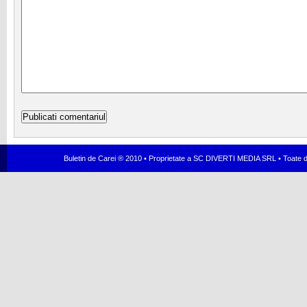
Buletin de Carei ® 2010 • Proprietate a SC DIVERTI MEDIA SRL • Toate dr