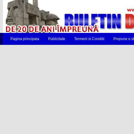
Pagina principala
Publicitate
Termeni si Conditii
Propune o st