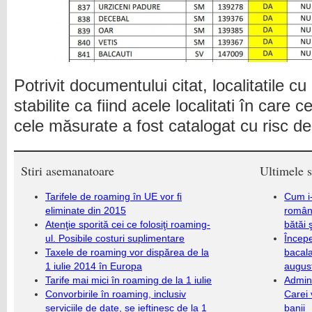
Potrivit documentului citat, localitatile c
stabilite ca fiind acele localitati în care c
cele măsurate a fost catalogat cu risc d
Stiri asemanatoare
Ultimele s
Tarifele de roaming în UE vor fi
Cum i-
eliminate din 2015
români
Atenţie sporită cei ce folosiţi roaming-
bătăi 
ul. Posibile costuri suplimentare
Încep
Taxele de roaming vor dispărea de la
bacala
1 iulie 2014 în Europa
augus
Tarife mai mici în roaming de la 1 iulie
Admini
Convorbirile în roaming, inclusiv
Carei 
serviciile de date, se ieftinesc de la 1
banii