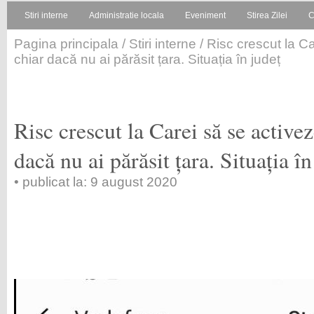
Stiri interne
Administratie locala
Eveniment
Stirea Zilei
C
Pagina principala
/
Stiri interne
/ Risc crescut la C
chiar dacă nu ai părăsit țara. Situația în județ
Risc crescut la Carei să se active
dacă nu ai părăsit țara. Situația în
• publicat la: 9 august 2020