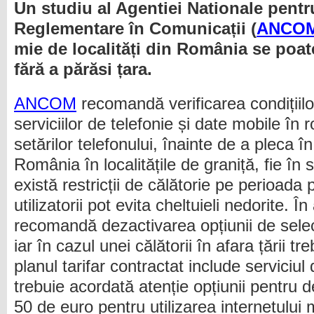
Un studiu al Agentiei Nationale pentr
Reglementare în Comunicații (
ANCOM
mie de localități din România se poat
fără a părăsi țara.
ANCOM
recomandă verificarea condițiilor
serviciilor de telefonie și date mobile în 
setărilor telefonului, înainte de a pleca în
România în localitățile de graniță, fie în 
există restricții de călătorie pe perioada
utilizatorii pot evita cheltuieli nedorite. Î
recomandă dezactivarea opțiunii de selec
iar în cazul unei călătorii în afara țării tr
planul tarifar contractat include serviciu
trebuie acordată atenție opțiunii pentru 
50 de euro pentru utilizarea internetului 