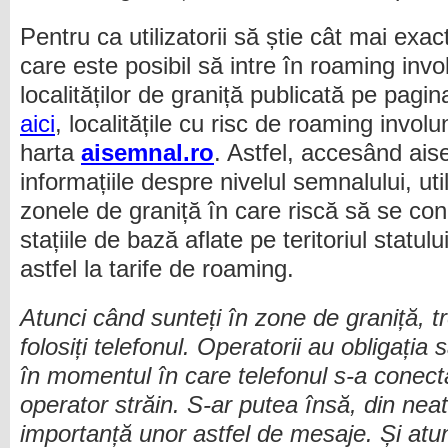
Pentru ca utilizatorii să știe cât mai exa
care este posibil să intre în roaming invol
localităților de graniță publicată pe pag
aici
, localitățile cu risc de roaming involu
harta
aisemnal.ro
. Astfel, accesând ais
informațiile despre nivelul semnalului, util
zonele de graniță în care riscă să se con
stațiile de bază aflate pe teritoriul statu
astfel la tarife de roaming.
Atunci când sunteți în zone de graniță, tr
folosiți telefonul. Operatorii au obligați
în momentul în care telefonul s-a conect
operator străin
. S-ar putea însă, din neat
importanță unor astfel de mesaje. Și atun