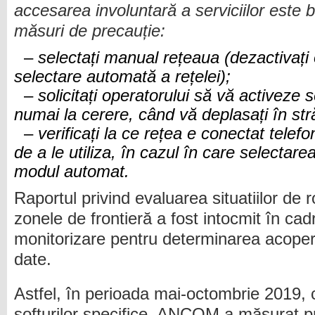
accesarea involuntară a serviciilor este b
măsuri de precauție
:
–
selectați manual rețeaua (dezactivați 
selectare automată a rețelei)
;
–
solicitați operatorului să vă activeze 
numai la cerere, când vă deplasați în str
–
verificați la ce rețea e conectat telefo
de a le utiliza, în cazul în care selectar
modul automat.
Raportul privind evaluarea situatiilor de 
zonele de frontieră a fost intocmit în ca
monitorizare pentru determinarea acoperir
date.
Astfel, în perioada mai-octombrie 2019, cu
softurilor specifice, ANCOM a măsurat pri