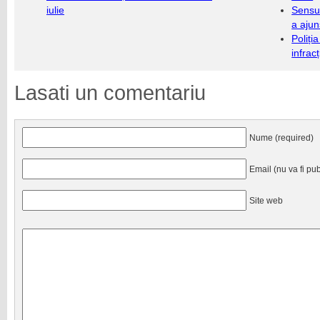
iulie
Sensul
a ajun
Poliți
infrac
Lasati un comentariu
Nume (required)
Email (nu va fi pub
Site web