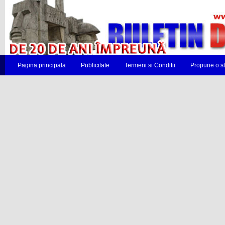
Pagina principala
Publicitate
Termeni si Conditii
Propune o st