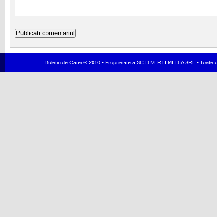
Buletin de Carei ® 2010 • Proprietate a SC DIVERTI MEDIA SRL • Toate dr