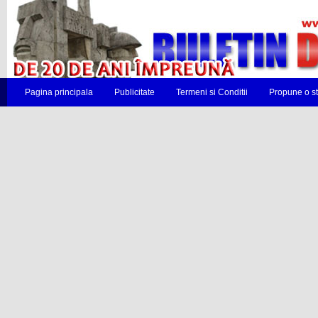
Pagina principala
Publicitate
Termeni si Conditii
Propune o st