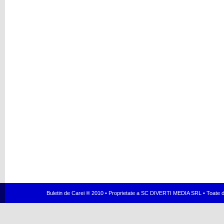
Buletin de Carei ® 2010 • Proprietate a SC DIVERTI MEDIA SRL • Toate dr