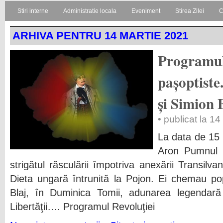
Stiri interne
Administratie locala
Eveniment
Stirea Zilei
C
ARHIVA PENTRU 14 MARTIE 2021
Programul
pașoptiste
și Simion 
• publicat la 1
La data de 15 
Aron Pumnul 
strigătul răsculării împotriva anexării Transilva
Dieta ungară întrunită la Pojon. Ei chemau po
Blaj, în Duminica Tomii, adunarea legendar
Libertăţii…. Programul Revoluţiei