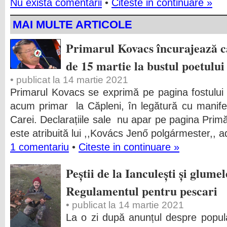
Nu exista comentarii
•
Citeste in continuare »
MAI MULTE ARTICOLE
Primarul Kovacs încurajează ca
de 15 martie la bustul poetului
• publicat la 14 martie 2021
Primarul Kovacs se exprimă pe pagina fostului 
acum primar la Căpleni, în legătură cu manifest
Carei. Declarațiile sale nu apar pe pagina Prim
este atribuită lui ,,Kovács Jenő polgármester,, a
1 comentariu
•
Citeste in continuare »
Peștii de la Ianculești și glume
Regulamentul pentru pescari
• publicat la 14 martie 2021
La o zi după anunțul despre popula