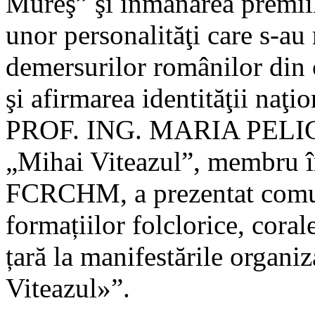
Mureş” şi înmânarea premiil
unor personalităţi care s-au
demersurilor românilor din c
şi afirmarea identităţii naţio
PROF. ING. MARIA PELIGR
„Mihai Viteazul”, membru în
FCRCHM, a prezentat comuni
formațiilor folclorice, corale
țară la manifestările organi
Viteazul»”.