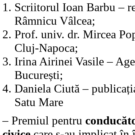
Scriitorul Ioan Barbu – r
Râmnicu Vâlcea;
Prof. univ. dr. Mircea P
Cluj-Napoca;
Irina Airinei Vasile – Ag
București;
Daniela Ciută – publicați
Satu Mare
– Premiul pentru
conducător
civice
care s-au implicat în 