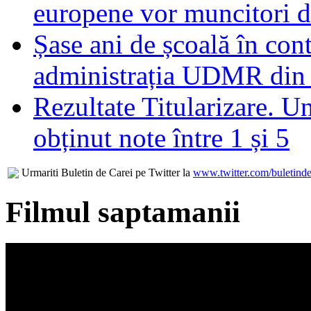
europene vor muncitori 
Șase ani de școală în con
administrația UDMR din
Rezultate Titularizare. U
obținut note între 1 și 5
Urmariti Buletin de Carei pe Twitter la
www.twitter.com/buletinde
Filmul saptamanii