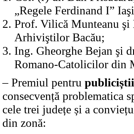
„Regele Ferdinand I” Iaşi
Prof. Vilică Munteanu şi
Arhiviştilor Bacău;
Ing. Gheorghe Bejan şi d
Romano-Catolicilor din 
– Premiul pentru
publiciști
consecvență problematica sp
cele trei județe și a convie
din zonă: