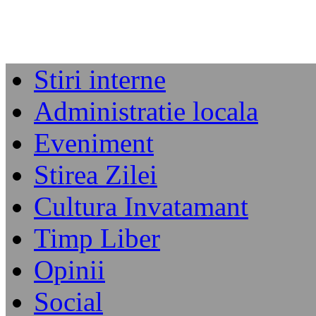
Stiri interne
Administratie locala
Eveniment
Stirea Zilei
Cultura Invatamant
Timp Liber
Opinii
Social