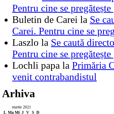
Pentru cine se pregătește
Buletin de Carei
la
Se cau
Carei. Pentru cine se pre
Laszlo
la
Se caută directo
Pentru cine se pregătește
Lochli papa
la
Primăria C
venit contrabandistul
Arhiva
martie 2021
L
Ma
Mi
J
V
S
D