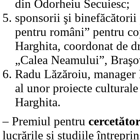
din Odorheiu Secuiesc;
sponsorii şi binefăcători
pentru români” pentru cop
Harghita, coordonat de d
„Calea Neamului”, Braşo
Radu Lăzăroiu, manager
al unor proiecte cultural
Harghita.
– Premiul pentru
cercet
ător
lucrările și studiile întrepri