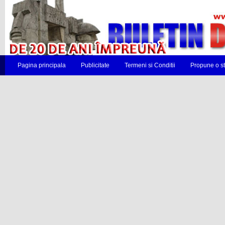
Pagina principala
Publicitate
Termeni si Conditii
Propune o st