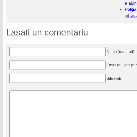
a ajun
Poliți
infrac
Lasati un comentariu
Nume (required)
Email (nu va fi pub
Site web