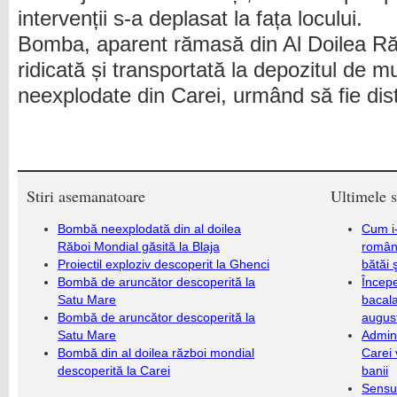
intervenții s-a deplasat la fața locului.
Bomba, aparent rămasă din Al Doilea Răz
ridicată și transportată la depozitul de m
neexplodate din Carei, urmând să fie dis
Stiri asemanatoare
Ultimele s
Bombă neexplodată din al doilea
Cum i-
Răboi Mondial găsită la Blaja
români
Proiectil exploziv descoperit la Ghenci
bătăi 
Bombă de aruncător descoperită la
Încep
Satu Mare
bacala
Bombă de aruncător descoperită la
augus
Satu Mare
Admini
Bombă din al doilea război mondial
Carei 
descoperită la Carei
banii
Sensul