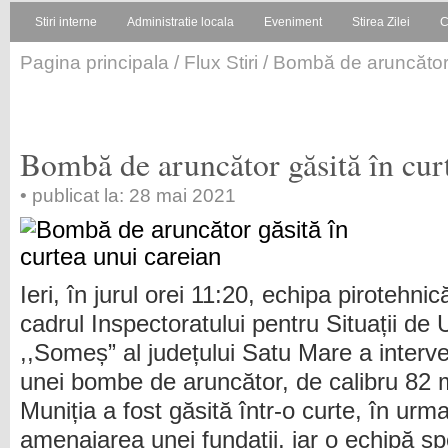
Stiri interne
Administratie locala
Eveniment
Stirea Zilei
C
Pagina principala
/
Flux Stiri
/ Bombă de aruncător 
Bombă de aruncător găsită în cur
• publicat la: 28 mai 2021
Ieri, în jurul orei 11:20, echipa pirotehnic
cadrul Inspectoratului pentru Situații de
,,Someș” al județului Satu Mare a interv
unei bombe de aruncător, de calibru 82 m
Muniția a fost găsită într-o curte, în urma
amenajarea unei fundații, iar o echipă spe