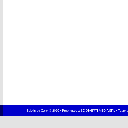
Buletin de Carei ® 2010 • Proprietate a SC DIVERTI MEDIA SRL • Toate dr