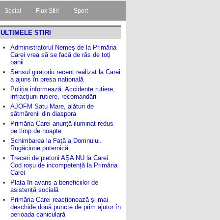
Social
Flux Stiri
Sport
ULTIMELE STIRI
Administratorul Nemeș de la Primăria
Carei vrea să se facă de râs de toți
banii
Sensul giratoriu recent realizat la Carei
a ajuns în presa națională
Poliția informează. Accidente rutiere,
infracțiuni rutiere, recomandări
AJOFM Satu Mare, alături de
sătmărenii din diaspora
Primăria Carei anunță iluminat redus
pe timp de noapte
Schimbarea la Faţă a Domnului.
Rugăciune puternică
Treceri de pietoni AȘA NU la Carei.
Cod roșu de incompetență la Primăria
Carei
Plata în avans a beneficiilor de
asistență socială
Primăria Carei reacționează și mai
deschide două puncte de prim ajutor în
perioada caniculară