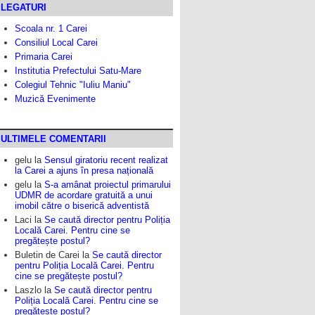
LEGATURI
Scoala nr. 1 Carei
Consiliul Local Carei
Primaria Carei
Institutia Prefectului Satu-Mare
Colegiul Tehnic "Iuliu Maniu"
Muzică Evenimente
ULTIMELE COMENTARII
gelu
la
Sensul giratoriu recent realizat
la Carei a ajuns în presa națională
gelu
la
S-a amânat proiectul primarului
UDMR de acordare gratuită a unui
imobil către o biserică adventistă
Laci
la
Se caută director pentru Poliția
Locală Carei. Pentru cine se
pregătește postul?
Buletin de Carei
la
Se caută director
pentru Poliția Locală Carei. Pentru
cine se pregătește postul?
Laszlo
la
Se caută director pentru
Poliția Locală Carei. Pentru cine se
pregătește postul?