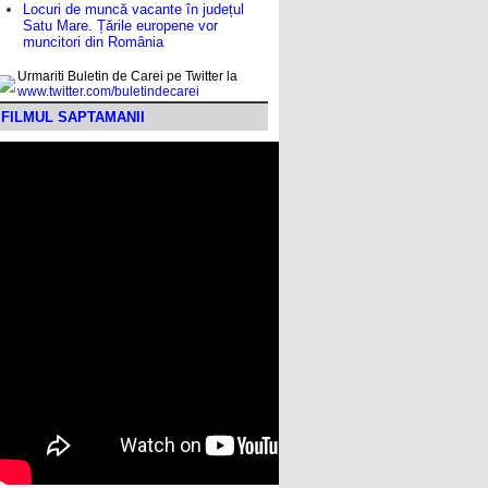
Locuri de muncă vacante în județul
Satu Mare. Țările europene vor
muncitori din România
Urmariti Buletin de Carei pe Twitter la
www.twitter.com/buletindecarei
FILMUL SAPTAMANII