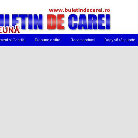
meni si Conditii
Propune o stire!
Recomandam!
Dapy vă răspunde