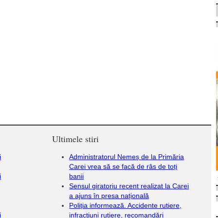
Ultimele stiri
i
Administratorul Nemeș de la Primăria
Carei vrea să se facă de râs de toți
i
banii
Sensul giratoriu recent realizat la Carei
a ajuns în presa națională
Poliția informează. Accidente rutiere,
i
infracțiuni rutiere, recomandări