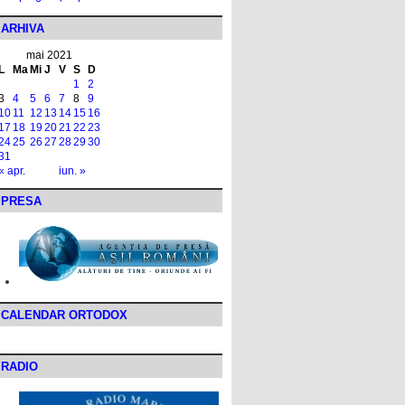
ARHIVA
mai 2021
L
Ma
Mi
J
V
S
D
1
2
3
4
5
6
7
8
9
10
11
12
13
14
15
16
17
18
19
20
21
22
23
24
25
26
27
28
29
30
31
« apr.
iun. »
PRESA
CALENDAR ORTODOX
RADIO