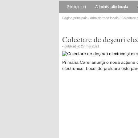
Stiri interne
Administratie locala
Pagina principala
/
Administratie locala
/ Colectare d
Colectare de deşeuri elec
• publicat la: 27 mai 2021
Primăria Carei anunţă o nouă acţiune d
electronice. Locul de preluare este p