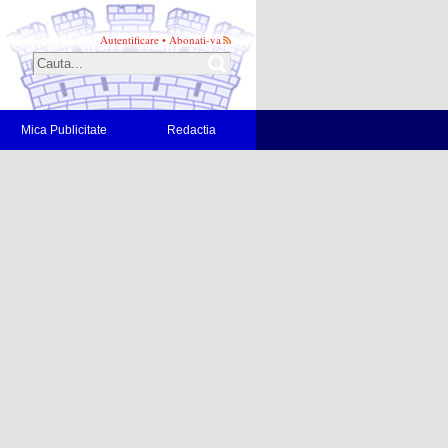
Autentificare
•
Abonati-va
Mica Publicitate
Redactia