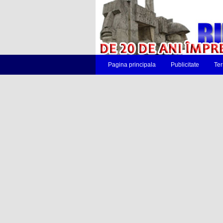
Pagina principala
Publicitate
Ter