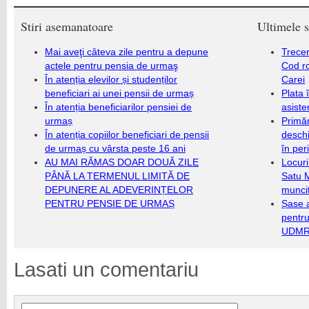
Stiri asemanatoare
Ultimele s
Mai aveţi câteva zile pentru a depune
Trecer
actele pentru pensia de urmaş
Cod r
În atenția elevilor și studenților
Carei
beneficiari ai unei pensii de urmaș
Plata 
În atenția beneficiarilor pensiei de
asiste
urmaș
Primăr
În atenția copiilor beneficiari de pensii
deschi
de urmaș cu vârsta peste 16 ani
în per
AU MAI RĂMAS DOAR DOUĂ ZILE
Locuri
PÂNĂ LA TERMENUL LIMITĂ DE
Satu 
DEPUNERE AL ADEVERINȚELOR
munci
PENTRU PENSIE DE URMAȘ
Șase a
pentru
UDMR 
Lasati un comentariu