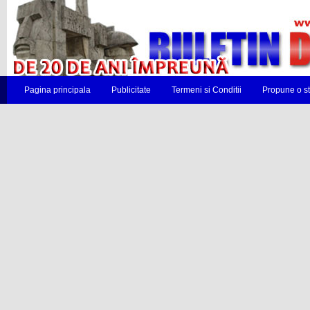
Pagina principala
Publicitate
Termeni si Conditii
Propune o st