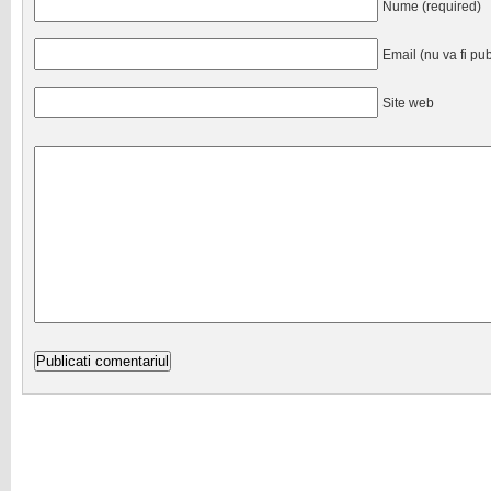
Nume (required)
Email (nu va fi pub
Site web