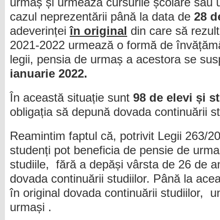
urmaș și urmează cursurile școlare sau 
cazul neprezentării până la data de
28 d
adeverinței
în original
din care să rezult
2021-2022 urmează o formă de învățămân
legii, pensia de urmaș a acestora se su
ianuarie
2022.
În această situație sunt
98 de elevi și s
obligația să depună dovada continuării stud
Reamintim faptul că, potrivit Legii 263/20
studenți pot beneficia de pensie de urm
studiile, fără a depăși vârsta de 26 de a
dovada continuării studiilor. Până la ace
în original dovada continuării studiilor,
urmași .