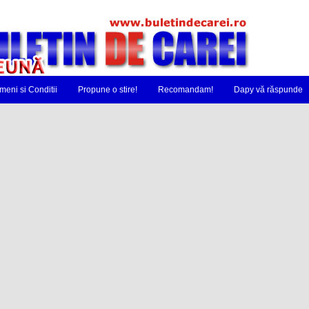
meni si Conditii
Propune o stire!
Recomandam!
Dapy vă răspunde