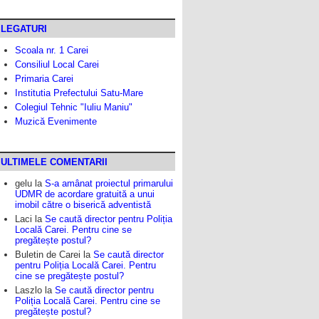
LEGATURI
Scoala nr. 1 Carei
Consiliul Local Carei
Primaria Carei
Institutia Prefectului Satu-Mare
Colegiul Tehnic "Iuliu Maniu"
Muzică Evenimente
ULTIMELE COMENTARII
gelu
la
S-a amânat proiectul primarului
UDMR de acordare gratuită a unui
imobil către o biserică adventistă
Laci
la
Se caută director pentru Poliția
Locală Carei. Pentru cine se
pregătește postul?
Buletin de Carei
la
Se caută director
pentru Poliția Locală Carei. Pentru
cine se pregătește postul?
Laszlo
la
Se caută director pentru
Poliția Locală Carei. Pentru cine se
pregătește postul?