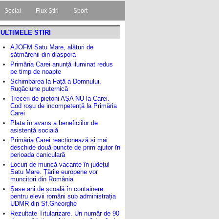
Social
Flux Stiri
Sport
ULTIMELE STIRI
AJOFM Satu Mare, alături de
sătmărenii din diaspora
Primăria Carei anunță iluminat redus
pe timp de noapte
Schimbarea la Faţă a Domnului.
Rugăciune puternică
Treceri de pietoni AȘA NU la Carei.
Cod roșu de incompetență la Primăria
Carei
Plata în avans a beneficiilor de
asistență socială
Primăria Carei reacționează și mai
deschide două puncte de prim ajutor în
perioada caniculară
Locuri de muncă vacante în județul
Satu Mare. Țările europene vor
muncitori din România
Șase ani de școală în containere
pentru elevii români sub administrația
UDMR din Sf.Gheorghe
Rezultate Titularizare. Un număr de 90