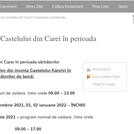
Eveniment
Stirea Zilei
Cultura Invatamant
Timp Liber
Opinii
al Castelului din Carei în perioada sărbătorilor
 Castelului din Carei în perioada
PRINTEAZA
lor din incinta Castelului Károlyi în
ătorilor de Iarnă:
RSS COMENTARII
TRIMITE EMAIL
t de vizitare, între orele
09.00 – 13.00
embrie 2021, 01, 02 ianuarie 2022 – ÎNCHIS
rie 2021 –
program normal de vizitare, între orele
09.00 – 17.00