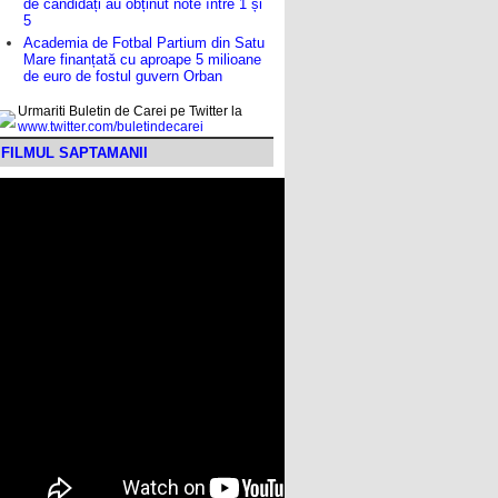
de candidați au obținut note între 1 și
5
Academia de Fotbal Partium din Satu
Mare finanțată cu aproape 5 milioane
de euro de fostul guvern Orban
Urmariti Buletin de Carei pe Twitter la
www.twitter.com/buletindecarei
FILMUL SAPTAMANII