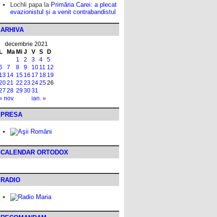
Lochli papa
la
Primăria Carei: a plecat
evazionistul și a venit contrabandistul
ARHIVA
decembrie 2021
L
Ma
Mi
J
V
S
D
1
2
3
4
5
6
7
8
9
10
11
12
13
14
15
16
17
18
19
20
21
22
23
24
25
26
27
28
29
30
31
« nov.
ian. »
PRESA
CALENDAR ORTODOX
RADIO