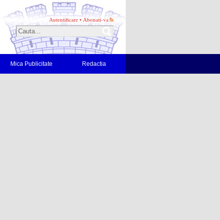
Autentificare
•
Abonati-va
Mica Publicitate
Redactia