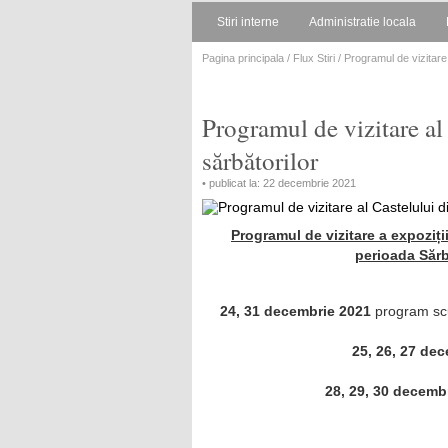
Stiri interne
Administratie locala
Pagina principala
/
Flux Stiri
/ Programul de vizitare 
Programul de vizitare al
sărbătorilor
• publicat la: 22 decembrie 2021
Programul de vizitare a expoziții
perioada Sărb
24, 31 decembrie 2021
program scur
25, 26, 27 dec
28, 29, 30 decemb