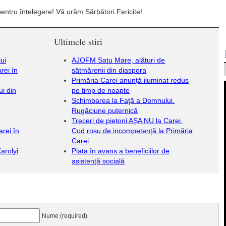
ntru înțelegere! Vă urăm Sărbători Fericite!
Ultimele stiri
ui
AJOFM Satu Mare, alături de
rei în
sătmărenii din diaspora
Primăria Carei anunță iluminat redus
ui din
pe timp de noapte
Schimbarea la Faţă a Domnului.
Rugăciune puternică
Treceri de pietoni AȘA NU la Carei.
arei în
Cod roșu de incompetență la Primăria
Carei
Karolyi
Plata în avans a beneficiilor de
asistență socială
Nume (required)