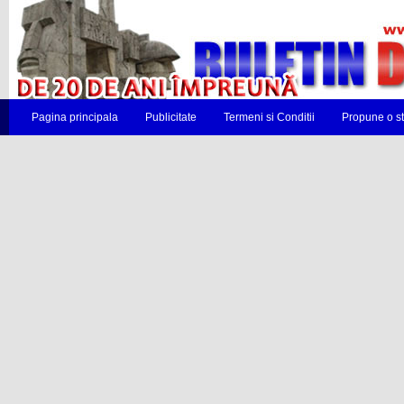
Pagina principala
Publicitate
Termeni si Conditii
Propune o st