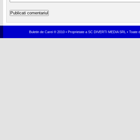
Buletin de Carei ® 2010 • Proprietate a SC DIVERTI MEDIA SRL • Toate dr