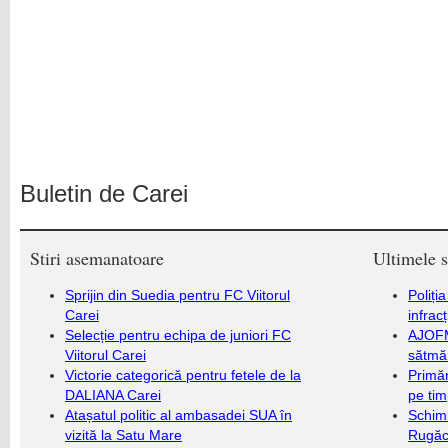
Buletin de Carei
Stiri asemanatoare
Ultimele s
Sprijin din Suedia pentru FC Viitorul
Poliți
Carei
infrac
Selecție pentru echipa de juniori FC
AJOFM
Viitorul Carei
sătmăr
Victorie categorică pentru fetele de la
Primăr
DALIANA Carei
pe ti
Atașatul politic al ambasadei SUA în
Schim
vizită la Satu Mare
Rugăc