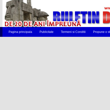
Pagina principala
Publicitate
Termeni si Conditii
Propune o st