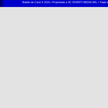
Buletin de Carei ® 2010 • Proprietate a SC DIVERTI MEDIA SRL • Toate dr