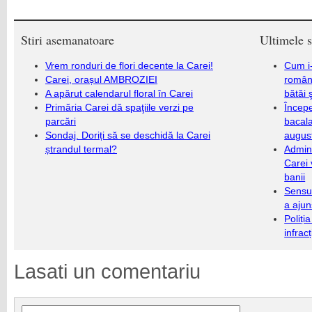
Stiri asemanatoare
Ultimele s
Vrem ronduri de flori decente la Carei!
Cum i-
Carei, orașul AMBROZIEI
români
A apărut calendarul floral în Carei
bătăi 
Primăria Carei dă spaţiile verzi pe
Încep
parcări
bacala
Sondaj. Doriți să se deschidă la Carei
augus
ștrandul termal?
Admini
Carei 
banii
Sensul
a ajun
Poliți
infrac
Lasati un comentariu